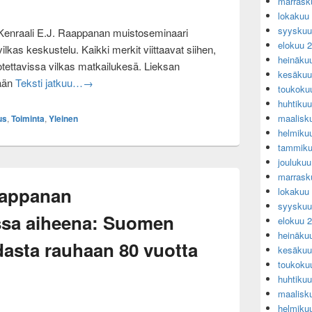
marrask
lokakuu
syyskuu
Kenraali E.J. Raappanan muistoseminaari
elokuu 
 vilkas keskustelu. Kaikki merkit viittaavat siihen,
heinäku
tettavissa vilkas matkailukesä. Lieksan
kesäkuu
Vilkas matkailukesä tulossa – Via Karelia sotahistor
tään
Teksti jatkuu…
→
toukoku
huhtiku
maalisk
us
,
Toiminta
,
Yleinen
helmiku
tammiku
jouluku
marrask
aappanan
lokakuu
syyskuu
ssa aiheena: Suomen
elokuu 
heinäku
dasta rauhaan 80 vuotta
kesäkuu
toukoku
huhtiku
maalisk
helmiku