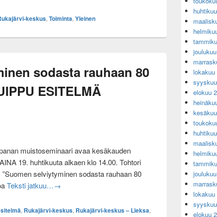
toukoku
huhtiku
Rukajärvi-keskus
,
Toiminta
,
Yleinen
maalisk
helmiku
tammiku
jouluku
marrask
inen sodasta rauhaan 80
lokakuu
syyskuu
 HUIPPU ESITELMÄ
elokuu 
heinäku
kesäkuu
toukoku
huhtiku
maalisk
ppanan muistoseminaari avaa kesäkauden
helmiku
A 19. huhtikuuta alkaen klo 14.00. Tohtori
tammiku
: ”Suomen selviytyminen sodasta rauhaan 80
jouluku
marrask
Suomen selviytyminen sodasta rauhaan 80 vuott
roa
Teksti jatkuu…
→
lokakuu
syyskuu
esitelmä
,
Rukajärvi-keskus
,
Rukajärvi-keskus – Lieksa
,
elokuu 