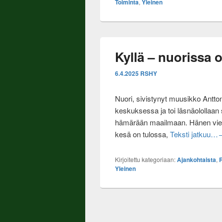
Toiminta
,
Yleinen
Kyllä – nuorissa 
6.4.2025
RSHY
Nuori, sivistynyt muusikko Antton
keskuksessa ja toi läsnäolollaa
hämärään maailmaan. Hänen viera
K
kesä on tulossa,
Teksti jatkuu…
Kirjoitettu kategoriaan:
Ajankohtaista
,
Yleinen