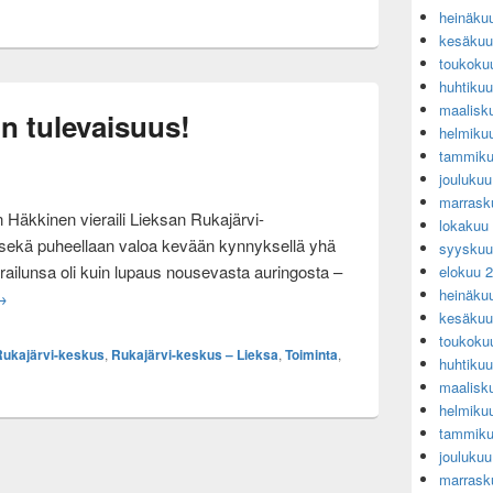
heinäku
kesäkuu
toukoku
huhtiku
maalisk
on tulevaisuus!
helmiku
tammiku
jouluku
marrask
 Häkkinen vieraili Lieksan Rukajärvi-
lokakuu
n sekä puheellaan valoa kevään kynnyksellä yhä
syyskuu
ilunsa oli kuin lupaus nousevasta auringosta –
elokuu 
heinäku
yllä – nuorissa on tulevaisuus!
→
kesäkuu
toukoku
Rukajärvi-keskus
,
Rukajärvi-keskus – Lieksa
,
Toiminta
,
huhtiku
maalisk
helmiku
tammiku
jouluku
marrask