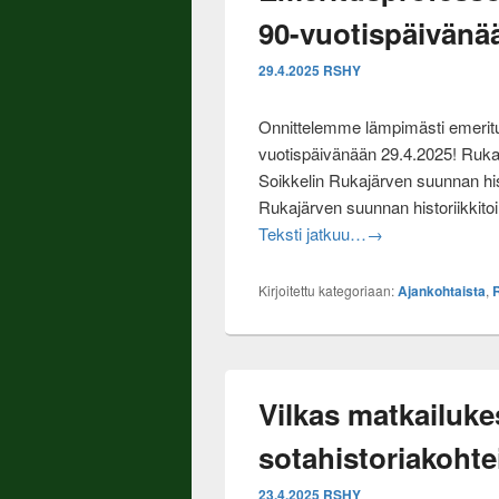
90-vuotispäivänä
29.4.2025
RSHY
Onnittelemme lämpimästi emeritu
vuotispäivänään 29.4.2025! Rukaj
Soikkelin Rukajärven suunnan his
Rukajärven suunnan historiikkitoi
Onnittelumme Ruka
Teksti jatkuu…
→
Kirjoitettu kategoriaan:
Ajankohtaista
,
Vilkas matkailuke
sotahistoriakohtei
23.4.2025
RSHY