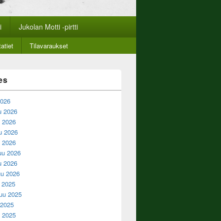
i
Jukolan Motti -pirtti
atiet
Tilavaraukset
es
2026
u 2026
 2026
u 2026
u 2026
uu 2026
u 2026
u 2026
u 2025
uu 2025
 2025
 2025