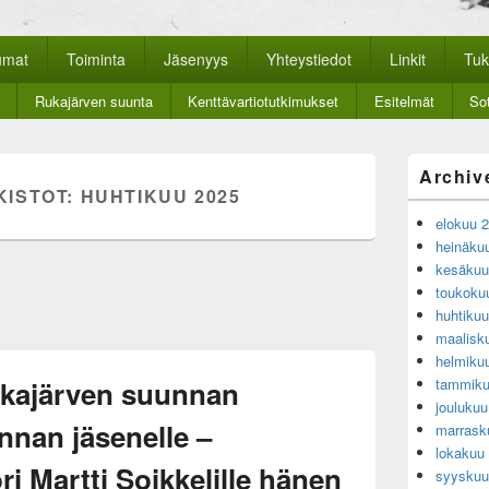
nan historiayhdistys
kkosivut.
umat
Toiminta
Jäsenyys
Yhteystiedot
Linkit
Tuk
Rukajärven suunta
Kenttävartiotutkimukset
Esitelmät
Sot
Primary
Archiv
Sidebar
KISTOT:
HUHTIKUU 2025
Widget
elokuu 
Area
heinäku
kesäkuu
toukoku
huhtiku
maalisk
helmiku
kajärven suunnan
tammiku
jouluku
unnan jäsenelle –
marrask
lokakuu
i Martti Soikkelille hänen
syyskuu