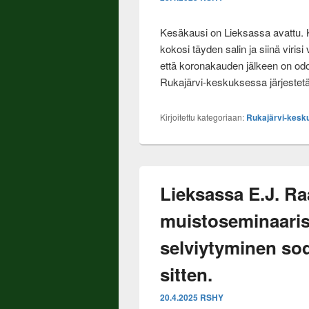
Kesäkausi on Lieksassa avattu. 
kokosi täyden salin ja siinä virisi
että koronakauden jälkeen on odo
Rukajärvi-keskuksessa järjeste
Kirjoitettu kategoriaan:
Rukajärvi-kesk
Lieksassa E.J. R
muistoseminaari
selviytyminen so
sitten.
20.4.2025
RSHY