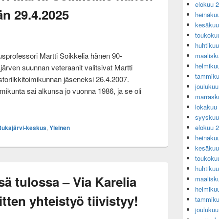
elokuu 
än 29.4.2025
heinäku
kesäkuu
toukoku
huhtiku
sprofessori Martti Soikkelia hänen 90-
maalisk
helmiku
ärven suunnan veteraanit valitsivat Martti
tammiku
toriikkitoimikunnan jäseneksi 26.4.2007.
jouluku
mikunta sai alkunsa jo vuonna 1986, ja se oli
marrask
järven suunnan historiikkitoimikunnan jäsenelle – Emeritusprofessor
lokakuu
syyskuu
elokuu 
Rukajärvi-keskus
,
Yleinen
heinäku
kesäkuu
toukoku
huhtiku
sä tulossa – Via Karelia
maalisk
helmiku
tten yhteistyö tiivistyy!
tammiku
jouluku