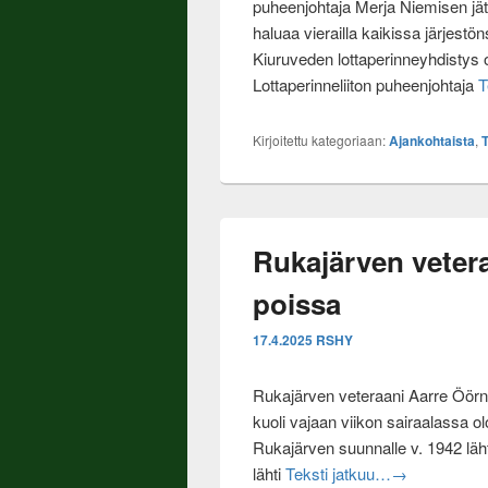
puheenjohtaja Merja Niemisen jät
haluaa vierailla kaikissa järjest
Kiuruveden lottaperinneyhdistys 
Lottaperinneliiton puheenjohtaja
T
Kirjoitettu kategoriaan:
Ajankohtaista
,
T
Rukajärven veter
poissa
17.4.2025
RSHY
Rukajärven veteraani Aarre Öörn
kuoli vajaan viikon sairaalassa o
Rukajärven suunnalle v. 1942 lä
Rukajärven ve
lähti
Teksti jatkuu…
→