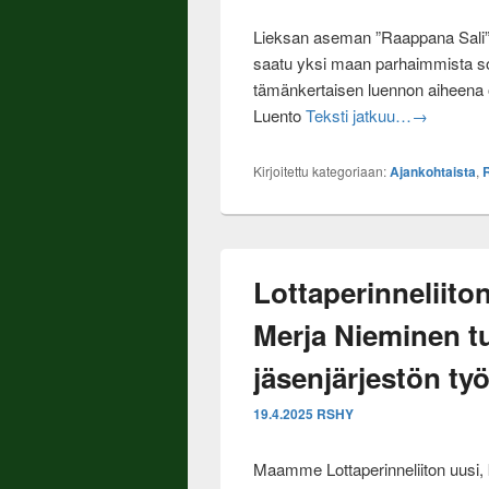
Lieksan aseman ”Raappana Sali” täy
saatu yksi maan parhaimmista sota
tämänkertaisen luennon aiheena 
Lieksassa 
Luento
Teksti jatkuu…
→
Kirjoitettu kategoriaan:
Ajankohtaista
,
Lottaperinneliit
Merja Nieminen t
jäsenjärjestön ty
19.4.2025
RSHY
Maamme Lottaperinneliiton uusi,