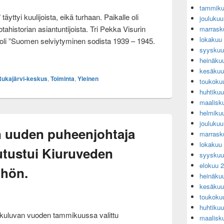
tammiku
ttyi kuulijoista, eikä turhaan. Paikalle oli
jouluku
historian asiantuntijoista. Tri Pekka Visurin
marrask
lokakuu
oli ”Suomen selviytyminen sodista 1939 – 1945.
syyskuu
E.J. Raappanan muistoseminaarissa aiheena: Suomen selviytyminen 
heinäku
kesäkuu
Rukajärvi-keskus
,
Toiminta
,
Yleinen
toukoku
huhtiku
maalisk
helmiku
jouluku
on uuden puheenjohtaja
marrask
lokakuu
utustui Kiuruveden
syyskuu
elokuu 
öhön.
heinäku
kesäkuu
toukoku
huhtiku
 kuluvan vuoden tammikuussa valittu
maalisk