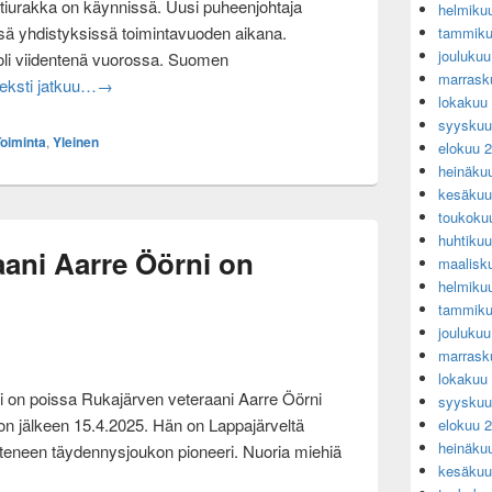
tiurakka on käynnissä. Uusi puheenjohtaja
helmiku
önsä yhdistyksissä toimintavuoden aikana.
tammiku
jouluku
oli viidentenä vuorossa. Suomen
marrask
Lottaperinneliiton uuden puheenjohtaja Merja Nieminen t
eksti jatkuu…
→
lokakuu
syyskuu
oiminta
,
Yleinen
elokuu 
heinäku
kesäkuu
toukoku
huhtiku
aani Aarre Öörni on
maalisk
helmiku
tammiku
jouluku
marrask
lokakuu
i on poissa Rukajärven veteraani Aarre Öörni
syyskuu
lon jälkeen 15.4.2025. Hän on Lappajärveltä
elokuu 
heinäku
hteneen täydennysjoukon pioneeri. Nuoria miehiä
kesäkuu
teraani Aarre Öörni on poissa