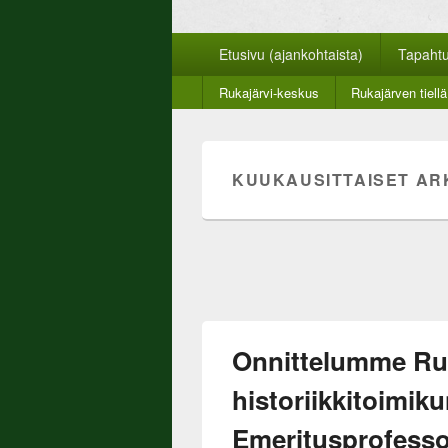
Rukajärven suun
Rukajärven suunnan historiayhdistyksen ver
Päävalikko
Etusivu (ajankohtaista)
Tapaht
Toinen
Rukajärvi-keskus
Rukajärven tiellä
valikko
KUUKAUSITTAISET AR
Onnittelumme Ru
historiikkitoimik
Emeritusprofessor