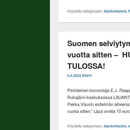
Kirjoitettu kategoriaan:
Ajankohtaista
,
Suomen selviytym
vuotta sitten –
TULOSSA!
6.4.2025
RSHY
Perinteinen komentaja E.J. Raa
Rukajärvi-keskuksessa LAUANTAIN
Pekka Visurin esitelmän aiheena
vuotta sitten.” Liput ovelta 10 eu
Kirjoitettu kategoriaan:
Ajankohtaista
,