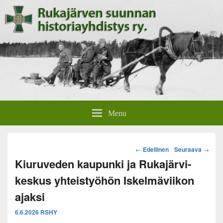
Rukajärven suunnan
Rukajärven suunnan historiayhdistyksen verkkosivut.
Menu
historiayhdistys
Post
←
Edellinen
Seuraava
→
navigation
Kiuruveden kaupunki ja Rukajärvi-
keskus yhteistyöhön Iskelmäviikon
ajaksi
6.6.2026
RSHY