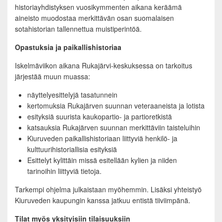
historiayhdistyksen vuosikymmenten aikana keräämä
aineisto muodostaa merkittävän osan suomalaisen
sotahistorian tallennettua muistiperintöä.
Opastuksia ja paikallishistoriaa
Iskelmäviikon aikana Rukajärvi-keskuksessa on tarkoitus
järjestää muun muassa:
näyttelyesittelyjä tasatunnein
kertomuksia Rukajärven suunnan veteraaneista ja lotista
esityksiä suurista kaukopartio- ja partioretkistä
katsauksia Rukajärven suunnan merkittäviin taisteluihin
Kiuruveden paikallishistoriaan liittyviä henkilö- ja
kulttuurihistoriallisia esityksiä
Esittelyt kylittäin missä esitellään kylien ja niiden
tarinoihin liittyviä tietoja.
Tarkempi ohjelma julkaistaan myöhemmin. Lisäksi yhteistyö
Kiuruveden kaupungin kanssa jatkuu entistä tiiviimpänä.
Tilat myös yksityisiin tilaisuuksiin