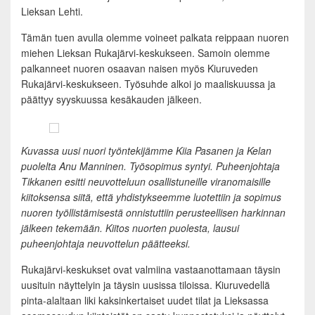
Lieksan Lehti.
Tämän tuen avulla olemme voineet palkata reippaan nuoren
miehen Lieksan Rukajärvi-keskukseen. Samoin olemme
palkanneet nuoren osaavan naisen myös Kiuruveden
Rukajärvi-keskukseen. Työsuhde alkoi jo maaliskuussa ja
päättyy syyskuussa kesäkauden jälkeen.
Kuvassa uusi nuori työntekijämme Kiia Pasanen ja Kelan
puolelta Anu Manninen. Työsopimus syntyi. Puheenjohtaja
Tikkanen esitti neuvotteluun osallistuneille viranomaisille
kiitoksensa siitä, että yhdistykseemme luotettiin ja sopimus
nuoren työllistämisestä onnistuttiin perusteellisen harkinnan
jälkeen tekemään. Kiitos nuorten puolesta, lausui
puheenjohtaja neuvottelun päätteeksi.
Rukajärvi-keskukset ovat valmiina vastaanottamaan täysin
uusituin näyttelyin ja täysin uusissa tiloissa. Kiuruvedellä
pinta-alaltaan liki kaksinkertaiset uudet tilat ja Lieksassa