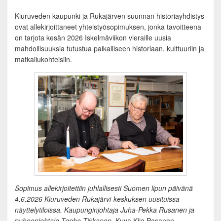
Kiuruveden kaupunki ja Rukajärven suunnan historiayhdistys
ovat allekirjoittaneet yhteistyösopimuksen, jonka tavoitteena
on tarjota kesän 2026 Iskelmäviikon vieraille uusia
mahdollisuuksia tutustua paikalliseen historiaan, kulttuuriin ja
matkailukohteisiin.
Sopimus allekirjoitettiin juhlallisesti Suomen lipun päivänä
4.6.2026 Kiuruveden Rukajärvi-keskuksen uusituissa
näyttelytiloissa. Kaupunginjohtaja Juha-Pekka Rusanen ja
puheenjohtaja Tenho Tikkanen.
Kuva Kiia Pasanen.