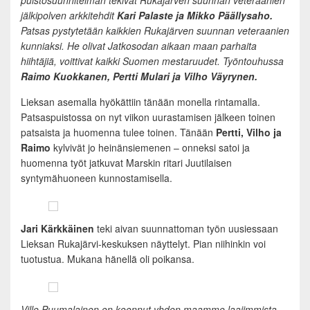
puistosuunnitelman tekivät Rukajärven suunnan veteraanien
jälkipolven arkkitehdit
Kari Palaste ja Mikko Päällysaho.
Patsas pystytetään kaikkien Rukajärven suunnan veteraanien
kunniaksi. He olivat Jatkosodan aikaan maan parhaita
hiihtäjiä, voittivat kaikki Suomen mestaruudet. Työntouhussa
Raimo Kuokkanen, Pertti Mulari ja Vilho Väyrynen.
Lieksan asemalla hyökättiin tänään monella rintamalla.
Patsaspuistossa on nyt viikon uurastamisen jälkeen toinen
patsaista ja huomenna tulee toinen. Tänään
Pertti, Vilho ja
Raimo
kylvivät jo heinänsiemenen – onneksi satoi ja
huomenna työt jatkuvat Marskin ritari Juutilaisen
syntymähuoneen kunnostamisella.
Jari Kärkkäinen
teki aivan suunnattoman työn uusiessaan
Lieksan Rukajärvi-keskuksen näyttelyt. Pian niihinkin voi
tuotustua. Mukana hänellä oli poikansa.
Ville Puumalainen on koonnut yhden maamme laajimmista