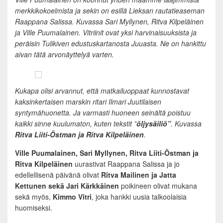
merkkikokoelmista ja sekin on esillä Lieksan rautatieaseman
Raappana Salissa. Kuvassa Sari Myllynen, Ritva Kilpeläinen
ja Ville Puumalainen. Vitriinit ovat yksi harvinaisuuksista ja
peräisin Tulikiven edustuskartanosta Juuasta. Ne on hankittu
aivan tätä arvonäyttelyä varten.
Kukapa olisi arvannut, että matkailuoppaat kunnostavat
kaksinkertaisen marskin ritari Ilmari Juutilaisen
syntymähuonetta. Ja varmasti huoneen seinältä poistuu
kaikki sinne kuulumaton, kuten tekstit ”
öljysäiliö”
. Kuvassa
Ritva Liiti-Östman ja Ritva Kilpeläinen
.
Ville Puumalainen, Sari Myllynen, Ritva Liiti-Östman ja
Ritva Kilpeläinen
uurastivat Raappana Salissa ja jo
edellellisenä päivänä olivat
Ritva Mailinen ja Jatta
Kettunen sekä Jari Kärkkäinen
poikineen olivat mukana
sekä myös,
Kimmo Vitri
, joka hankki uusia talkoolaisia
huomiseksi.