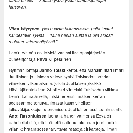
partioretkelle” – kuultiin yhdistyksen puheenjohtajan
lausuvan.
Vilho Väyrynen
, yksi uusista talkoolaisista, paita kastui,
kahdestakin syystä – ”Minä haluan auttaa ja olla aidosti
mukana veteraanityössä.”
Lemin ryhmän esittelyistä vastasi itse opasjärjestön
puheenjohtaja
Ritva Kilpeläinen
.
Ryhmän johtaja
Jarmo Tölski
kertoi, että Marskin ritari Ilmari
Juutilaisen ja Lieksan yhteys syntyi Talvisodan kahden
viimeisen viikon aikana, jolloin Juutilaisen yksikkö
Hävittäjälentolaivue 24 oli pari viimeistä Talvisodan viikkoa
Lemin Lahnajärvellä, mistä he ensimmäisen kerran
sodissamme torjuivat ilmasta käsin vihollisen
jalkaväkijoukkojen etenemisen. Juutilainen asui Lemin suntio
Antti Rasoniuksen
luona ja hänen vaimonsa Eeva oli
pahoitellut sitä, ettei hänellä sattunut olemaan juuri tuolloin
villan kehräämisessä tarvittavia raaseja eli karstoja. Ilmari