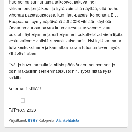
Huomenna sunnuntaina talkootyöt jatkuvat heti
kirkonmenojen jälkeen ja kyllä vain siltä näyttää, että ruoho
vihertää patsaspuistossa, kun ”latu-patsas” komentaja E.J.
Raappanan syntymäpäivänä 2.6.2026 vihitään käyttöön.
Odotamme tuota päivää kuumeisesti ja toivomme, että
uusitut näyttelymme ja esittelymme houkuttelisivat vierailijoita
keskuksiimme entistä runsaslukuisemmin. Nyt kyllä kannatta
tulla keskuksiimme ja kannattaa varata tutustumiseen myös
riittävästi aikaa.
Työt jatkuvat aamulla ja silloin päästäneen nousemaan jo
osin makasiinin seinienmaalaustöihin. Työtä riittää kyllä
kaikille.
Veteraanit kiittää!
TJT/16.5.2026
Kirjoittanut:
RSHY
Kategoria:
Ajankohtaista