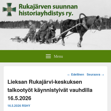
Rukajärven suunnan
Rukajärven suunnan historiayhdistyksen verkkosivut.
Menu
historiayhdistys
Post
←
Edellinen
Seuraava
→
navigation
Lieksan Rukajärvi-keskuksen
talkootyöt käynnistyivät vauhdilla
16.5.2026
16.5.2026
RSHY