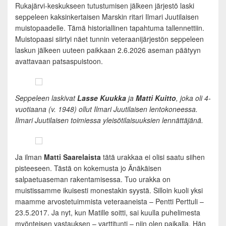
Rukajärvi-keskukseen tutustumisen jälkeen järjestö laski
seppeleen kaksinkertaisen Marskin ritari Ilmari Juutilaisen
muistopaadelle. Tämä historiallinen tapahtuma tallennettiin.
Muistopaasi siirtyi näet tunnin veteraanijärjestön seppeleen
laskun jälkeen uuteen paikkaan 2.6.2026 aseman päätyyn
avattavaan patsaspuistoon.
Seppeleen laskivat
Lasse Kuukka
ja
Matti Kuitto
, joka oli 4-
vuotiaana (v. 1948) ollut Ilmari Juutilaisen lentokoneessa.
Ilmari Juutilaisen toimiessa yleisötilaisuuksien lennättäjänä.
Ja ilman
Matti Saarelaista
tätä urakkaa ei olisi saatu siihen
pisteeseen. Tästä on kokemusta jo Änäkäisen
salpaetuaseman rakentamisessa. Tuo urakka on
muistissamme ikuisesti monestakin syystä. Silloin kuoli yksi
maamme arvostetuimmista veteraaneista – Pentti Perttuli –
23.5.2017. Ja nyt, kun Matille soitti, sai kuulla puhelimesta
myönteisen vastauksen – varttitunti – niin olen paikalla. Hän