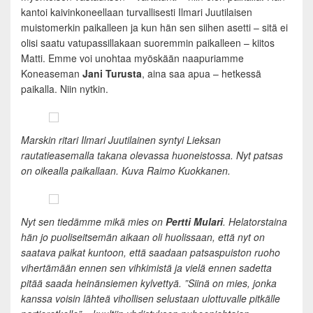
kantoi kaivinkoneellaan turvallisesti Ilmari Juutilaisen
muistomerkin paikalleen ja kun hän sen siihen asetti – sitä ei
olisi saatu vatupassillakaan suoremmin paikalleen – kiitos
Matti. Emme voi unohtaa myöskään naapuriamme
Koneaseman
Jani Turusta
, aina saa apua – hetkessä
paikalla. Niin nytkin.
Marskin ritari Ilmari Juutilainen syntyi Lieksan
rautatieasemalla takana olevassa huoneistossa. Nyt patsas
on oikealla paikallaan. Kuva Raimo Kuokkanen.
Nyt sen tiedämme mikä mies on
Pertti Mulari
. Helatorstaina
hän jo puoliseitsemän aikaan oli huolissaan, että nyt on
saatava paikat kuntoon, että saadaan patsaspuiston ruoho
vihertämään ennen sen vihkimistä ja vielä ennen sadetta
pitää saada heinänsiemen kylvettyä. ”Siinä on mies, jonka
kanssa voisin lähteä vihollisen selustaan ulottuvalle pitkälle