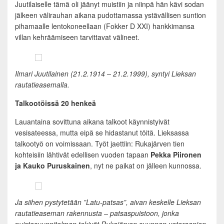
Juutilaiselle tämä oli jäänyt muistiin ja niinpä hän kävi sodan
jälkeen välirauhan aikana pudottamassa ystävällisen suntion
pihamaalle lentokoneellaan (Fokker D XXI) hankkimansa
villan kehräämiseen tarvittavat välineet.
Ilmari Juutilainen (21.2.1914 – 21.2.1999), syntyi Lieksan
rautatieasemalla.
Talkootöissä 20 henkeä
Lauantaina sovittuna aikana talkoot käynnistyivät
vesisateessa, mutta eipä se hidastanut töitä. Lieksassa
talkootyö on voimissaan. Työt jaettiin: Rukajärven tien
kohteisiin lähtivät edellisen vuoden tapaan
Pekka Piironen
ja Kauko Puruskainen
, nyt ne paikat on jälleen kunnossa.
Ja siihen pystytetään ”Latu-patsas”, aivan keskelle Lieksan
rautatieaseman rakennusta – patsaspuistoon, jonka