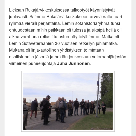
Lieksan Rukajärvi-keskuksessa talkootyöt käynnistyivät
juhlavasti. Saimme Rukajärvi-keskukseen arvovieraita, pari
ryhmää vieraili perjantaina. Lemin sotahistoriaryhmä tunsi
entuudestaan mihin paikkaan oli tulossa ja siksipä heillä oli
aikaa varattuna reilusti tutustua näyttelyihimme. Matka oli
Lemin Sotaveteraanien 30-vuotisen retkeilyn juhlamatka.
Mukana oli linja-autollinen yhdistyksen toimintaan
osallistuneita jäseniä ja heidän joukossaan veteraanijärjestön
viimeinen puheenjohtaja
Juha Junnonen
.