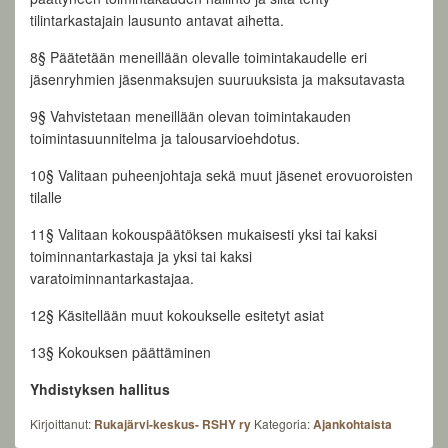
tilintarkastajain lausunto antavat aihetta.
8§ Päätetään meneillään olevalle toimintakaudelle eri
jäsenryhmien jäsenmaksujen suuruuksista ja maksutavasta
9§ Vahvistetaan meneillään olevan toimintakauden
toimintasuunnitelma ja talousarvioehdotus.
10§ Valitaan puheenjohtaja sekä muut jäsenet erovuoroisten
tilalle
11§ Valitaan kokouspäätöksen mukaisesti yksi tai kaksi
toiminnantarkastaja ja yksi tai kaksi
varatoiminnantarkastajaa.
12§ Käsitellään muut kokoukselle esitetyt asiat
13§ Kokouksen päättäminen
Yhdistyksen hallitus
Kirjoittanut:
Rukajärvi-keskus- RSHY ry
Kategoria:
Ajankohtaista