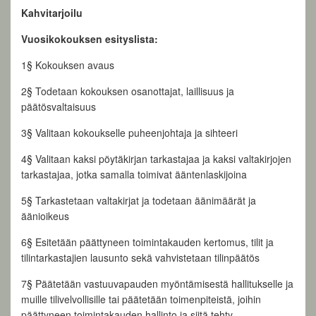
Kahvitarjoilu
Vuosikokouksen esityslista:
1§ Kokouksen avaus
2§ Todetaan kokouksen osanottajat, laillisuus ja
päätösvaltaisuus
3§ Valitaan kokoukselle puheenjohtaja ja sihteeri
4§ Valitaan kaksi pöytäkirjan tarkastajaa ja kaksi valtakirjojen
tarkastajaa, jotka samalla toimivat ääntenlaskijoina
5§ Tarkastetaan valtakirjat ja todetaan äänimäärät ja
äänioikeus
6§ Esitetään päättyneen toimintakauden kertomus, tilit ja
tilintarkastajien lausunto sekä vahvistetaan tilinpäätös
7§ Päätetään vastuuvapauden myöntämisestä hallitukselle ja
muille tilivelvollisille tai päätetään toimenpiteistä, joihin
päättyneen toimintakauden hallinto ja siitä tehty