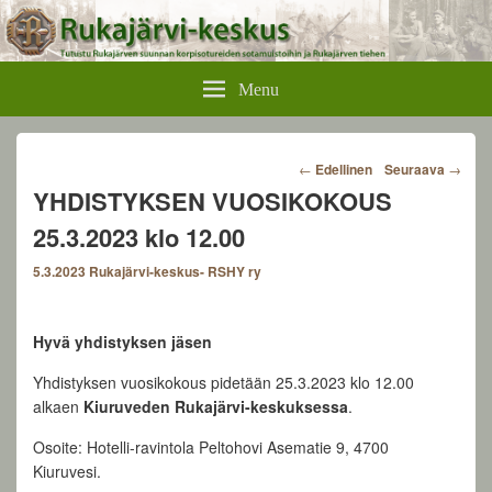
Rukajärvikeskus
Menu
Post
←
Edellinen
Seuraava
→
navigation
YHDISTYKSEN VUOSIKOKOUS
25.3.2023 klo 12.00
5.3.2023
Rukajärvi-keskus- RSHY ry
Hyvä yhdistyksen jäsen
Yhdistyksen vuosikokous pidetään 25.3.2023 klo 12.00
alkaen
Kiuruveden Rukajärvi-keskuksessa
.
Osoite: Hotelli-ravintola Peltohovi Asematie 9, 4700
Kiuruvesi.