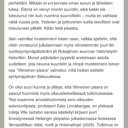
perhettäni. Mikään ei voi korvata oman suvun ja läheisten
tukea. Elämä on vienyt moniin suuntiin, eikä kaikki ole
toteutunut niin kuin nuorena suunnittelin – mutta en vaihtaisi
näitä vuosia pois. Ystävien ja työtoverien tuella tavoitteet ovat
toteutuneet pitkälti. Kiitän teitä jokaista.
Sain valmiiksi muistelmieni toisen osan, vaikka ajattelin, että
olisin onnistunut julkaisemaan myös viimeisimmän juuri 80-
vuotissyntymäpäivänäni eli Rukajärven suunnan historiatyön
historiikin. Monet ystävistäni pyysivät arvioimaan asioita
uudelleen, jota neuvoa kuuntelin ja niinpä muistelmieni toinen
osa ”Viimeinen pisara” valmistui, mitä hiukan esittelin
syntymäpäivän tilaisuudessa.
On ollut suuri kunnia ja yllätys, että Viimeinen pisara on
saanut huomiota myös oikeustieteellisessä tutkimuksessa.
Yksi maamme arvostetuimmista vero-oikeuden
asiantuntijoista, professori Esko Linnakangas, on yhdessä
tutkija Ville Isotalon kanssa käsitellyt kirjaani juuri
ilmestyneessä Helsingin yliopiston julkaisemassa teoksessa
Veropolitiikan riidat, roolit ja rintamalinjat (2025). Tutkimus on