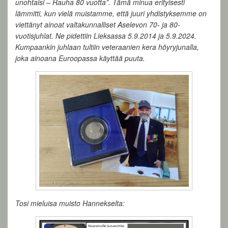
unohtaisi – Rauha 80 vuotta”. Tämä minua erityisesti
lämmitti, kun vielä muistamme, että juuri yhdistyksemme on
viettänyt ainoat valtakunnalliset Aselevon 70- ja 80-
vuotisjuhlat. Ne pidettiin Lieksassa 5.9.2014 ja 5.9.2024.
Kumpaankin juhlaan tultiin veteraanien kera höyryjunalla,
joka ainoana Euroopassa käyttää puuta.
Tosi mieluisa muisto Hannekselta: