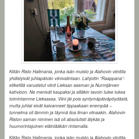
Kiitän Risto Hallmania, jonka isän muisto ja Alahovin viinitila
yhdistyivät juhlapäivän viinivalintaan. Lahjoitin ”Raappana”-
etiketillä varustetut viinit Lieksan aseman ja Nurmijärven
kahvioon. Ne menivät kaupaksi ja silläkin tavoin tulee tukea
toimintamme Lieksassa. Viini jäi pois syntymäpäiväpöydästä,
mutta juhlat eivät kaivanneet tippaakaan enempää –
tunnelma oli lämmin ja täynnä iloa ilman viinaakin. Alahovin
Riston saman niminen isä oli absolutisti älykäs ja
huumorintajuinen eläinlääkäri rintamalla.
Kiitän Risto Hallmania, jonka isän muisto ja Alahovin viinitila