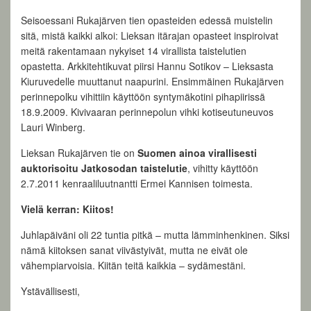
Seisoessani Rukajärven tien opasteiden edessä muistelin
sitä, mistä kaikki alkoi: Lieksan itärajan opasteet inspiroivat
meitä rakentamaan nykyiset 14 virallista taistelutien
opastetta. Arkkitehtikuvat piirsi Hannu Sotikov – Lieksasta
Kiuruvedelle muuttanut naapurini. Ensimmäinen Rukajärven
perinnepolku vihittiin käyttöön syntymäkotini pihapiirissä
18.9.2009. Kivivaaran perinnepolun vihki kotiseutuneuvos
Lauri Winberg.
Lieksan Rukajärven tie on
Suomen ainoa virallisesti
auktorisoitu Jatkosodan taistelutie
, vihitty käyttöön
2.7.2011 kenraaliluutnantti Ermei Kannisen toimesta.
Vielä kerran: Kiitos!
Juhlapäiväni oli 22 tuntia pitkä – mutta lämminhenkinen. Siksi
nämä kiitoksen sanat viivästyivät, mutta ne eivät ole
vähempiarvoisia. Kiitän teitä kaikkia – sydämestäni.
Ystävällisesti,