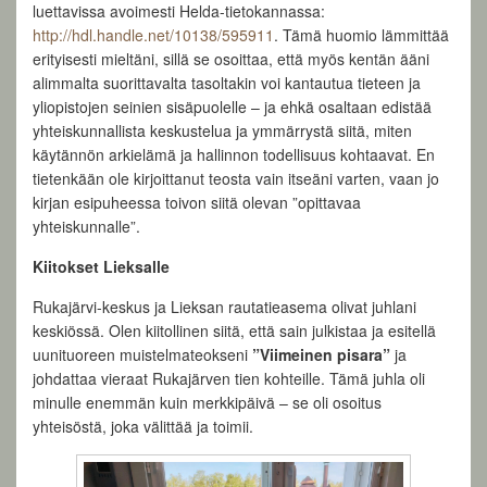
luettavissa avoimesti Helda-tietokannassa:
http://hdl.handle.net/10138/595911
. Tämä huomio lämmittää
erityisesti mieltäni, sillä se osoittaa, että myös kentän ääni
alimmalta suorittavalta tasoltakin voi kantautua tieteen ja
yliopistojen seinien sisäpuolelle – ja ehkä osaltaan edistää
yhteiskunnallista keskustelua ja ymmärrystä siitä, miten
käytännön arkielämä ja hallinnon todellisuus kohtaavat. En
tietenkään ole kirjoittanut teosta vain itseäni varten, vaan jo
kirjan esipuheessa toivon siitä olevan ”opittavaa
yhteiskunnalle”.
Kiitokset Lieksalle
Rukajärvi-keskus ja Lieksan rautatieasema olivat juhlani
keskiössä. Olen kiitollinen siitä, että sain julkistaa ja esitellä
uunituoreen muistelmateokseni
”Viimeinen pisara”
ja
johdattaa vieraat Rukajärven tien kohteille. Tämä juhla oli
minulle enemmän kuin merkkipäivä – se oli osoitus
yhteisöstä, joka välittää ja toimii.