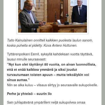
Taito Kainulainen onnitteli kaikkien puolesta laulun sanoin,
koska puheita ei pidetty. Kuva Antero Huttunen.
Tyttärenpoikani Eemil, syksyllä kahdeksan vuotta täyttävä,
lausui minulle seuraavasti:
”Nyt kun olet täyttänyt 80 vuotta, on aivan luonnollista,
että et enää kaikkea ymmärrä ja siksi joudut
turvautumaan toisten apuun – mutta tekoälykin voi
sinua auttaa.”
Niin se aika kuluu – viisaus siirtyy jo seuraavalle sukupolvelle.
Perhe ja yhteisö – suurin ilo
Sain juhlapäivänä ympärilleni neljä sukupolvea omaa