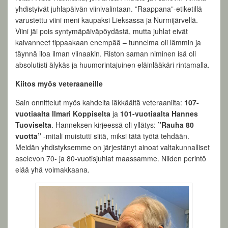
yhdistyivät juhlapäivän viinivalintaan. ”Raappana”-etiketillä
varustettu viini meni kaupaksi Lieksassa ja Nurmijärvellä.
Viini jäi pois syntymäpäiväpöydästä, mutta juhlat eivät
kaivanneet tippaakaan enempää – tunnelma oli lämmin ja
täynnä iloa ilman viinaakin. Riston saman niminen isä oli
absolutisti älykäs ja huumorintajuinen eläinlääkäri rintamalla.
Kiitos myös veteraaneille
Sain onnittelut myös kahdelta iäkkäältä veteraanilta:
107-
vuotiaalta Ilmari Koppiselta
ja
101-vuotiaalta Hannes
Tuoviselta
. Hanneksen kirjeessä oli yllätys:
”Rauha 80
vuotta”
-mitali muistutti siitä, miksi tätä työtä tehdään.
Meidän yhdistyksemme on järjestänyt ainoat valtakunnalliset
aselevon 70- ja 80-vuotisjuhlat maassamme. Niiden perintö
elää yhä voimakkaana.