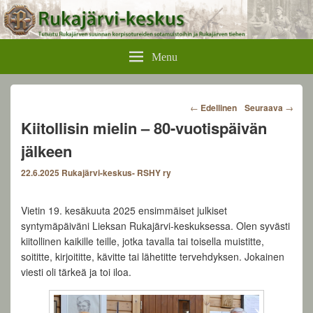
Rukajärvikeskus
Menu
Post
←
Edellinen
Seuraava
→
navigation
Kiitollisin mielin – 80-vuotispäivän
jälkeen
22.6.2025
Rukajärvi-keskus- RSHY ry
Vietin 19. kesäkuuta 2025 ensimmäiset julkiset
syntymäpäiväni Lieksan Rukajärvi-keskuksessa. Olen syvästi
kiitollinen kaikille teille, jotka tavalla tai toisella muistitte,
soititte, kirjoititte, kävitte tai lähetitte tervehdyksen. Jokainen
viesti oli tärkeä ja toi iloa.