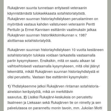
Rukajärven suunta tunnetaan erityisesti veteraanin
käynnistämästä tuloksekkaasta sotahistoriatyöstä.
Rukajärven suunnan historiayhdistyksen perustaminen on
myöntävä vastaus kahden valistuneen veteraanin Pentti
Perttulin ja Ermei Kannisen esittämiin vaatimuksiin jatkaa
Rukajärven suunnan historiikkitoimikunnan v. 1987
aloittamaa sotahistoriatyötä.
Rukajärven suunnan historiayhdistyksen 10 vuotta kestäneen
sotahistoriatyön tuloksia voidaan tarkastella vastaamalla
pariin kysymykseen. Ensiksikin, mitä on saatu aikaan tai
vaihtoehtoisesti vastaamalla kysymykseen, mitä olisi jäänyt
tekemättä, mikäli Rukajärven suunnan historiayhdistystä ei
olisi perustettu. Vastaan itse esittämiini kysymyksiin:
1)
Yhdistyksemme jatkoi Rukajärven rintaman sotahistoria-
aineiston keräystyötä, mikä on merkittävin
saavutus,
2)
Lisäksi Rukajärvi-keskuksia on perustettu
Iisalmeen ja Lieksaan sekä Rukajärven tie on nimetty ja sen
palvelutasoa on parannettu monin tavoin, mm. Jukolan Motti