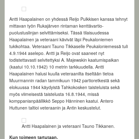
Antti Haapalainen on yhdessä Reijo Pulkkisen kanssa tehnyt
mittavan työn Rukajärven rintaman kenttävartio-
puolustuslinjan selvittämiseksi. Tässä tilaisuudessa
Haapalainen ja veteraani kävivät läpi Peukaloniemen
tukikohtaa. Veteraani Tauno Tikkaselle Peukaloniemessä tuli
4.9.1944 aselepo. Antti ja Reijo ovat saaneet nyt
todistettavasti selvitettyksi A. Majewskin kaatumispaikan
(kaatui 10.10.1942) 10 metrin tarkkuudella. Antti
Haapalainen halusi kuulla veteraanilta itseltään tietoa
Muurmannin radan tammikuun 1942 partioretkestä sekä
elokuussa 1944 käydyistä Tahkokosken taisteluista sekä
myös viimeisestä taistelusta 16.8.1944, missä
komppanianpäällikkö Seppo Hänninen kaatui. Antero
Huttunen taltioi veteraanin ja Antin keskustelut.
Antti Haapalainen ja veteraani Tauno Tikkanen.
Kun toimeen tartutaan.