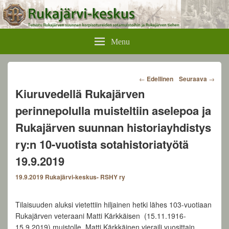
Rukajärvikeskus
Menu
Post
←
Edellinen
Seuraava
→
navigation
Kiuruvedellä Rukajärven
perinnepolulla muisteltiin aselepoa ja
Rukajärven suunnan historiayhdistys
ry:n 10-vuotista sotahistoriatyötä
19.9.2019
19.9.2019
Rukajärvi-keskus- RSHY ry
Tilaisuuden aluksi vietettiin hiljainen hetki lähes 103-vuotiaan
Rukajärven veteraani Matti Kärkkäisen (15.11.1916-
15.9.2019) muistolle. Matti Kärkkäinen vieraili vuosittain