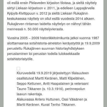
oli esillä ensin Pielaveden kirjaston tiloissa, ja sieltä näyttely
siirtyi Lieksan kirjastoon v. 2011, ja edelleen Lappajärvelle
Kylpylä-Kivitippuun v. 2012 ja sieltä Lieksan Rukajärvi-
keskuksessa näyttely on ollut esillä vuodesta 2014 alkaen.
Rukajärven rintaman taidetta näyttelyn on nähnyt tähän
mennessä n. 50.000 näyttelyvierasta.
Vuosina 2005 – 2009 historiikkitoimikunta jatkoi vuonna 1987
aloittamaansa sotahistoria-aineiston keräystyötä ja 19.9.2009
perustettu Rukajärven suunnan historiayhdistyksen
perustaminen loi perustan todella tuloksekkaalle
sotahistoriatyölle.
Kiuruvedellä 19.9.2019 järjestettyyn tilaisuuteen
osallistuivat Martti Keränen, Matti Kilpeläinen,
Seppo Kettunen, Antti Haapalainen ja veteraani
Tauno Tikkanen (s. 10.3.1916), perinnepolun
laavun rakentaja.
Alakuvassa Antero Huttunen, Ossi Väisänen ja
Martti Keränen. Kuvat Tenho Tikkanen.