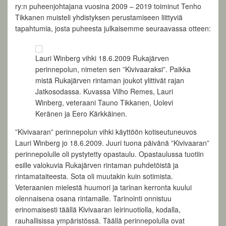
ry:n puheenjohtajana vuosina 2009 – 2019 toiminut Tenho
Tikkanen muisteli yhdistyksen perustamiseen liittyviä
tapahtumia, josta puheesta julkaisemme seuraavassa otteen:
Lauri Winberg vihki 18.6.2009 Rukajärven
perinnepolun, nimeten sen ”Kivivaaraksi”. Paikka
mistä Rukajärven rintaman joukot ylittivät rajan
Jatkosodassa. Kuvassa Vilho Remes, Lauri
Winberg, veteraani Tauno Tikkanen, Uolevi
Keränen ja Eero Kärkkäinen.
”Kivivaaran” perinnepolun vihki käyttöön kotiseutuneuvos
Lauri Winberg jo 18.6.2009. Juuri tuona päivänä ”Kivivaaran”
perinnepolulle oli pystytetty opastaulu. Opastaulussa tuotiin
esille valokuvia Rukajärven rintaman puhdetöistä ja
rintamataiteesta. Sota oli muutakin kuin sotimista.
Veteraanien mielestä huumori ja tarinan kerronta kuului
olennaisena osana rintamalle. Tarinointi onnistuu
erinomaisesti täällä Kivivaaran leirinuotiolla, kodalla,
rauhallisissa ympäristössä. Täällä perinnepolulla ovat