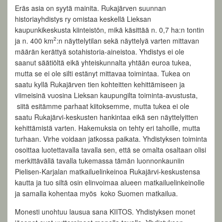
Eräs asia on syytä mainita. Rukajärven suunnan
historiayhdistys ry omistaa keskellä Lieksan
kaupunkikeskusta kiinteistön, mikä käsittää n. 0,7 ha:n tontin
2
ja n. 400 km
:n näyttelytilan sekä näyttelyä varten mittavan
määrän kerättyä sotahistoria-aineistoa. Yhdistys ei ole
saanut säätiöltä eikä yhteiskunnalta yhtään euroa tukea,
mutta se ei ole silti estänyt mittavaa toimintaa. Tukea on
saatu kyllä Rukajärven tien kohteitten kehittämiseen ja
viimeisinä vuosina Lieksan kaupungilta toiminta-avustusta,
siitä esitämme parhaat kiitoksemme, mutta tukea ei ole
saatu Rukajärvi-keskusten hankintaa eikä sen näyttelyitten
kehittämistä varten. Hakemuksia on tehty eri tahoille, mutta
turhaan. Virhe voidaan jatkossa paikata. Yhdistyksen toiminta
osoittaa luotettavalla tavalla sen, että se omalta osaltaan olisi
merkittävällä tavalla tukemassa tämän luonnonkauniin
Pielisen-Karjalan matkailuelinkeinoa Rukajärvi-keskustensa
kautta ja tuo siltä osin elinvoimaa alueen matkailuelinkeinolle
ja samalla kohentaa myös koko Suomen matkailua.
Monesti unohtuu lausua sana KIITOS. Yhdistyksen monet