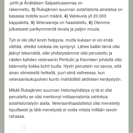
-pirtti ja Änäkäisen Salpaetuasemaa on
rakennettu,
3)
Rukajärven suunnan sotahistoria-aineistoa on
kasassa todella suuri määrä,
4)
Valokuvia yli 20.000
kappaletta,
5)
Veteraaneja on haastateltu,
6)
Olemme
julkaisseet parikymmentä teosta ja paljon muuta.
Työ ei ole ollut kovin helppoa, mutta kukaan ei voi enää
väittää, etteikö tuloksia ole syntynyt. Lähes kaikki tämä olisi
jäänyt tekemättä, ellei yhdistystämme olisi perustettu ja
näiden kahden veteraanin Perttulin ja Kannisen johdolla olisi
käännetty kokka kohti tuulta. Hyvin perustein voi sanoa, että
aivan viimeisellä hetkellä, juuri siinä vaiheessa, kun
veteraanisukupolven kunto mahdollisti aktiivisen keräystyön.
Mikäli Rukajärven suunnan historiayhdistys ry:tä ei olisi
perustettu se olisi merkinnyt mittaamatonta vahinkoa
sotahistoriatyön alalla. Veteraanihaastattelut olisi menetetty
lopullisesti ja tätä menetystä ei voida mitata millään tavoin
rahassa.