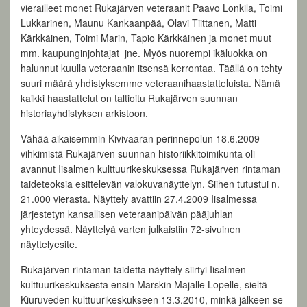
vierailleet monet Rukajärven veteraanit Paavo Lonkila, Toimi
Lukkarinen, Maunu Kankaanpää, Olavi Tiittanen, Matti
Kärkkäinen, Toimi Marin, Tapio Kärkkäinen ja monet muut
mm. kaupunginjohtajat jne. Myös nuorempi ikäluokka on
halunnut kuulla veteraanin itsensä kerrontaa. Täällä on tehty
suuri määrä yhdistyksemme veteraanihaastatteluista. Nämä
kaikki haastattelut on taltioitu Rukajärven suunnan
historiayhdistyksen arkistoon.
Vähää aikaisemmin Kivivaaran perinnepolun 18.6.2009
vihkimistä Rukajärven suunnan historiikkitoimikunta oli
avannut Iisalmen kulttuurikeskuksessa Rukajärven rintaman
taideteoksia esittelevän valokuvanäyttelyn. Siihen tutustui n.
21.000 vierasta. Näyttely avattiin 27.4.2009 Iisalmessa
järjestetyn kansallisen veteraanipäivän pääjuhlan
yhteydessä. Näyttelyä varten julkaistiin 72-sivuinen
näyttelyesite.
Rukajärven rintaman taidetta näyttely siirtyi Iisalmen
kulttuurikeskuksesta ensin Marskin Majalle Lopelle, sieltä
Kiuruveden kulttuurikeskukseen 13.3.2010, minkä jälkeen se