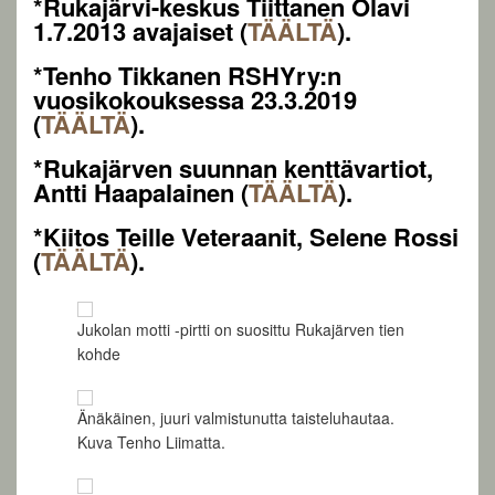
*Rukajärvi-keskus Tiittanen Olavi
1.7.2013 avajaiset (
TÄÄLTÄ
).
*Tenho Tikkanen RSHYry:n
vuosikokouksessa 23.3.2019
(
TÄÄLTÄ
).
*Rukajärven suunnan kenttävartiot,
Antti Haapalainen (
TÄÄLTÄ
).
*Kiitos Teille Veteraanit, Selene Rossi
(
TÄÄLTÄ
).
Jukolan motti -pirtti on suosittu Rukajärven tien
kohde
Änäkäinen, juuri valmistunutta taisteluhautaa.
Kuva Tenho Liimatta.