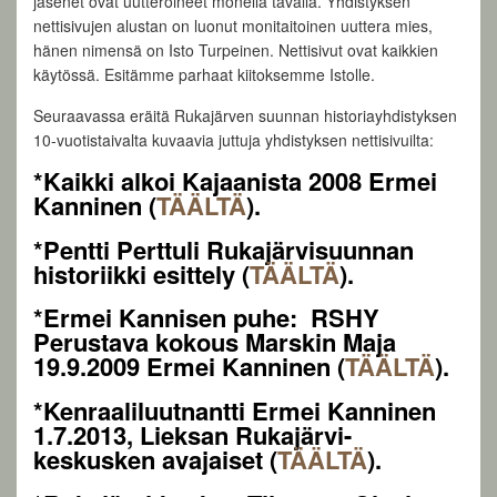
jäsenet ovat uutteroineet monella tavalla. Yhdistyksen
nettisivujen alustan on luonut monitaitoinen uuttera mies,
hänen nimensä on Isto Turpeinen. Nettisivut ovat kaikkien
käytössä. Esitämme parhaat kiitoksemme Istolle.
Seuraavassa eräitä Rukajärven suunnan historiayhdistyksen
10-vuotistaivalta kuvaavia juttuja yhdistyksen nettisivuilta:
*Kaikki alkoi Kajaanista 2008 Ermei
Kanninen (
TÄÄLTÄ
).
*Pentti Perttuli Rukajärvisuunnan
historiikki esittely (
TÄÄLTÄ
).
*Ermei Kannisen puhe: RSHY
Perustava kokous Marskin Maja
19.9.2009 Ermei Kanninen (
TÄÄLTÄ
).
*Kenraaliluutnantti Ermei Kanninen
1.7.2013, Lieksan Rukajärvi-
keskusken avajaiset (
TÄÄLTÄ
).