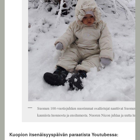
Suomen 100-vuotisjuhlien nuorimmat osallistujat nauttivat Suomen
kauniista luonnosta ja ensilumesta. Nuoren Nicon juhlaa ja uutta lunta
Kuopion itsenäisyyspäivän paraatista Youtubessa: