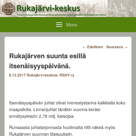
Rukajärvikeskus
Menu
Post
←
Edellinen
Seuraava
→
navigation
Rukajärven suunta esillä
itsenäisyyspäivänä.
8.12.2017
Rukajärvi-keskus- RSHY ry
Itsenäisyyspäivän juhlat olivat menestystarina kaikkialla koko
maapallolla. Linnanjuhlat tänäkin vuonna keräsi
ennätysyleisön 2,78 milj. katsojaa.
Runsaasta juhlatarjonnasta huolimatta riitti väkeä myös
Rukajärven suunnan tilaisuuksiin.