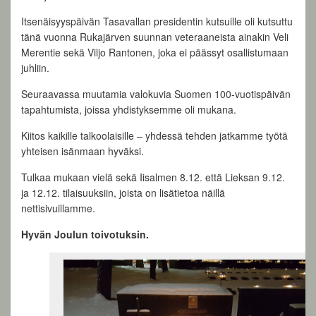
Itsenäisyyspäivän Tasavallan presidentin kutsuille oli kutsuttu
tänä vuonna Rukajärven suunnan veteraaneista ainakin Veli
Merentie sekä Viljo Rantonen, joka ei päässyt osallistumaan
juhliin.
Seuraavassa muutamia valokuvia Suomen 100-vuotispäivän
tapahtumista, joissa yhdistyksemme oli mukana.
Kiitos kaikille talkoolaisille – yhdessä tehden jatkamme työtä
yhteisen isänmaan hyväksi.
Tulkaa mukaan vielä sekä Iisalmen 8.12. että Lieksan 9.12.
ja 12.12. tilaisuuksiin, joista on lisätietoa näillä
nettisivuillamme.
Hyvän Joulun toivotuksin.