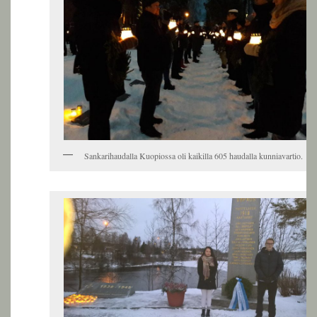
Sankarihaudalla Kuopiossa oli kaikilla 605 haudalla kunniavartio.