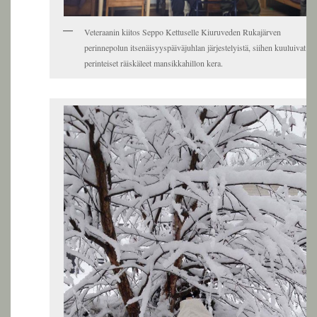
Veteraanin kiitos Seppo Kettuselle Kiuruveden Rukajärven
perinnepolun itsenäisyyspäiväjuhlan järjestelyistä, siihen kuuluivat
perinteiset räiskäleet mansikkahillon kera.