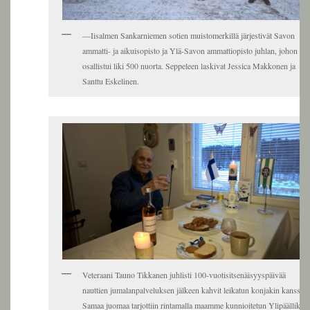
—Iisalmen Sankarniemen sotien muistomerkillä järjestivät Savon
ammatti- ja aikuisopisto ja Ylä-Savon ammattiopisto juhlan, johon
osallistui liki 500 nuorta. Seppeleen laskivat Jessica Makkonen ja
Santtu Eskelinen.
Veteraani Tauno Tikkanen juhlisti 100-vuotisitsenäisyyspäivää
nauttien jumalanpalveluksen jälkeen kahvit leikatun konjakin kanssa.
Samaa juomaa tarjottiin rintamalla maamme kunnioitetun Ylipäällikön