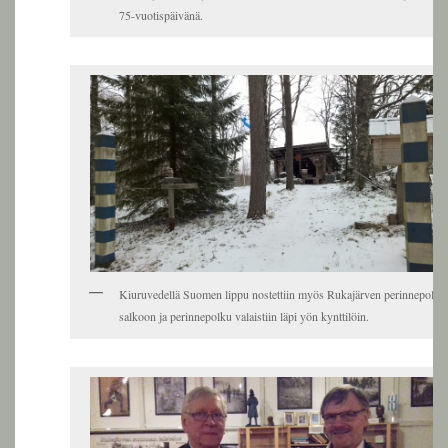
75-vuotispäivänä.
Kiuruvedellä Suomen lippu nostettiin myös Rukajärven perinnepolun
salkoon ja perinnepolku valaistiin läpi yön kynttilöin.