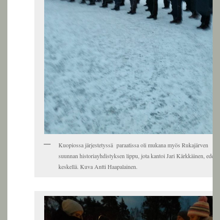
Kuopiossa järjestetyssä paraatissa oli mukana myös Rukajärven
suunnan historiayhdistyksen lippu, jota kantoi Jari Kärkkäinen, edess
keskellä. Kuva Antti Haapalainen.