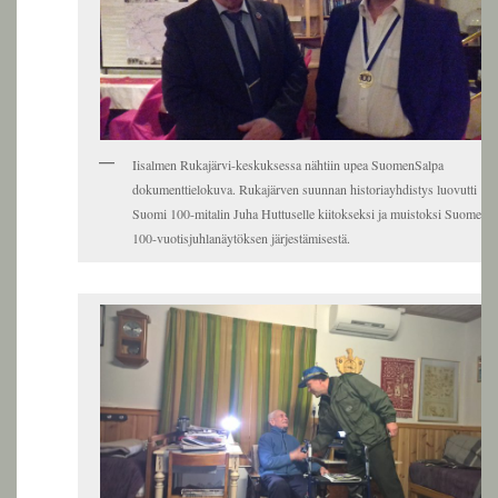
Iisalmen Rukajärvi-keskuksessa nähtiin upea SuomenSalpa
dokumenttielokuva. Rukajärven suunnan historiayhdistys luovutti
Suomi 100-mitalin Juha Huttuselle kiitokseksi ja muistoksi Suomen
100-vuotisjuhlanäytöksen järjestämisestä.