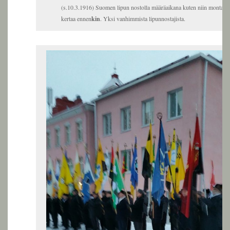
(s.10.3.1916) Suomen lipun nostolla määräaikana kuten niin monta
kertaa ennen
kin
. Yksi vanhimmista lipunnostajista.