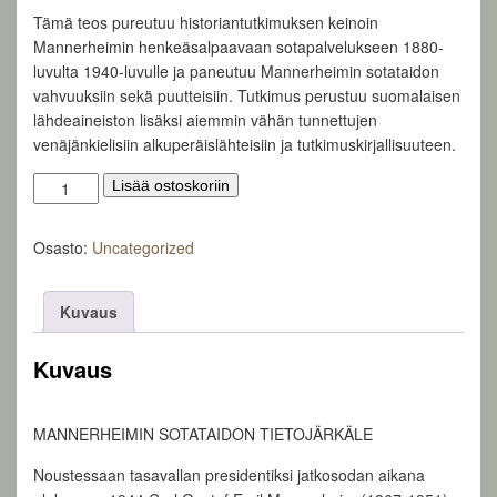
Tämä teos pureutuu historiantutkimuksen keinoin
Mannerheimin henkeäsalpaavaan sotapalvelukseen 1880-
luvulta 1940-luvulle ja paneutuu Mannerheimin sotataidon
vahvuuksiin sekä puutteisiin. Tutkimus perustuu suomalaisen
lähdeaineiston lisäksi aiemmin vähän tunnettujen
venäjänkielisiin alkuperäislähteisiin ja tutkimuskirjallisuuteen.
Mannerheimin
Lisää ostoskoriin
sotataito
määrä
Osasto:
Uncategorized
Kuvaus
Kuvaus
MANNERHEIMIN SOTATAIDON TIETOJÄRKÄLE
Noustessaan tasavallan presidentiksi jatkosodan aikana