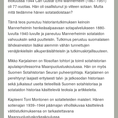
elokuussa 1944 Carl Gustaf Emil Mannerheim (1867-1951)
oli 77-vuotias. Hän oli osallistunut jo viiteen sotaan. Mutta
mitä tiedämme hänen sotataidoistaan?
Tämä teos pureutuu historiantutkimuksen keinoin
Mannerheimin henkeäsalpaavaan sotapalvelukseen 1880-
luvulta 1940-luvulle ja paneutuu Mannerheimin sotataidon
vahvuuksiin sekä puutteisiin. Tutkimus perustuu suomalaisen
lähdeaineiston lisäksi aiemmin vähän tunnettujen
venäjänkielisiin alkuperäislähteisiin ja tutkimuskirjallisuuteen.
Mikko Karjalainen on filosofian tohtori ja toimii sotahistorian
apulaisprofessorina Maanpuolustuskoulussa. Hän on myös
Suomen Sotahistorian Seuran puheenjohtaja. Karjalainen on
perehtynyt laajasti erityisesti talvi- ja jatkosodan historiaan
sekä julkaissut useita tieteellisiä Suomen sotahistoriaa ja
sotataidon historiaa käsitteleviä teoksia ja artikkeleita.
Kapteeni Toni Montonen on sotatieteiden maisteri. Hänen
sotienajan 1939–1944 päämajan viholliskuvaa käsittelevä
väitöstutkimuksensa on tarkastettavana
Maanpuolustuskorkeakoulussa.