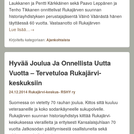
Laukkanen ja Pentti Kärkkäinen sekä Paavo Leppänen ja
Tenho Tikkanen onnittelivat Rukajärven suunnan
historiayhdistyksen perustajajäsentä Väinö Väänästä hänen
täyttäessä 60 vuotta. Vastaanotto oli Rukajärven
Yhdistyksemme perustajajäsen Väinö Väänänen 60 vuo
Lue lisää…
→
Kirjoitettu kategoriaan:
Ajankohtaista
Hyvää Joulua Ja Onnellista Uutta
Vuotta – Tervetuloa Rukajärvi-
keskuksiin
24.12.2014
Rukajärvi-keskus- RSHY ry
Suomessa on vietetty 70 rauhan joulua. Kiitos siitä kuuluu
veteraaneille ja koko sodankäyneelle sukupolvelle.
Rukajärven suunnan historiayhdistys kiittää Rukajärvi-
keskuksessa vierailleita ja erityisesti Kansalaisjuhlaan 70
vuotta Jatkosodan päättymisestä osallistuneita sekä