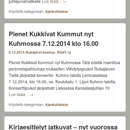
Hyvää Joulua Ja Onnellista Uutta Vuo
juhlajunamatkalle
Lue lisää…
→
Kirjoitettu kategoriaan:
Ajankohtaista
Pienet Kukkivat Kummut nyt
Kuhmossa 7.12.2014 klo 16.00
6.12.2014
Rukajärvi-keskus- RSHY ry
Pienet Kukkivat Kummut nyt Kuhmossa Tätä edellä mainittua
perinnetapahtumaa mukaellen Viihdytysjoukot Rukajärven
Tiellä järjestää konsertin Kuhmo-talolla Lentuasalissa
7.12.2014, klo 16.00, os. Koulukatu 1. Liput Kuhmo-talolta.
Konserttijoukot järjestivät Lieksassa Kansalaisjuhlan 70
Pienet Kukkivat Kummut nyt Kuhmossa 7.12.2014 klo 
Lue lisää…
→
Kirjoitettu kategoriaan:
Ajankohtaista
Kirjaesittelyt jatkuvat – nyt vuorossa