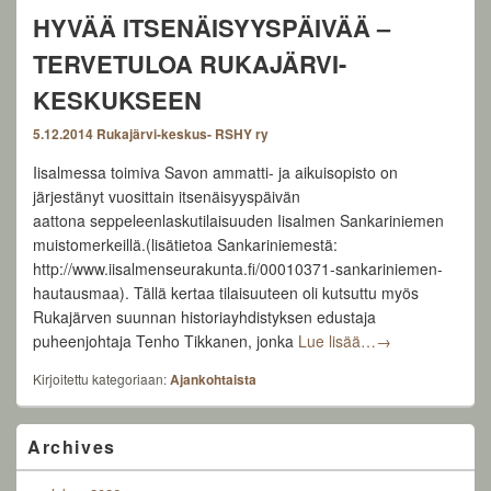
HYVÄÄ ITSENÄISYYSPÄIVÄÄ –
TERVETULOA RUKAJÄRVI-
KESKUKSEEN
5.12.2014
Rukajärvi-keskus- RSHY ry
Iisalmessa toimiva Savon ammatti- ja aikuisopisto on
järjestänyt vuosittain itsenäisyyspäivän
aattona seppeleenlaskutilaisuuden Iisalmen Sankariniemen
muistomerkeillä.(lisätietoa Sankariniemestä:
http://www.iisalmenseurakunta.fi/00010371-sankariniemen-
hautausmaa). Tällä kertaa tilaisuuteen oli kutsuttu myös
Rukajärven suunnan historiayhdistyksen edustaja
HYVÄÄ ITSENÄ
puheenjohtaja Tenho Tikkanen, jonka
Lue lisää…
→
Kirjoitettu kategoriaan:
Ajankohtaista
Primary
Archives
Sidebar
Widget