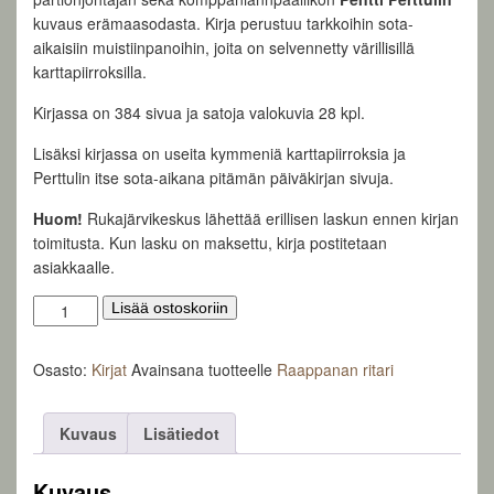
kuvaus erämaasodasta. Kirja perustuu tarkkoihin sota-
aikaisiin muistiinpanoihin, joita on selvennetty värillisillä
karttapiirroksilla.
Kirjassa on 384 sivua ja satoja valokuvia 28 kpl.
Lisäksi kirjassa on useita kymmeniä karttapiirroksia ja
Perttulin itse sota-aikana pitämän päiväkirjan sivuja.
Huom!
Rukajärvikeskus lähettää erillisen laskun ennen kirjan
toimitusta. Kun lasku on maksettu, kirja postitetaan
asiakkaalle.
Raappanan
Lisää ostoskoriin
ritari
määrä
Osasto:
Kirjat
Avainsana tuotteelle
Raappanan ritari
Kuvaus
Lisätiedot
Kuvaus