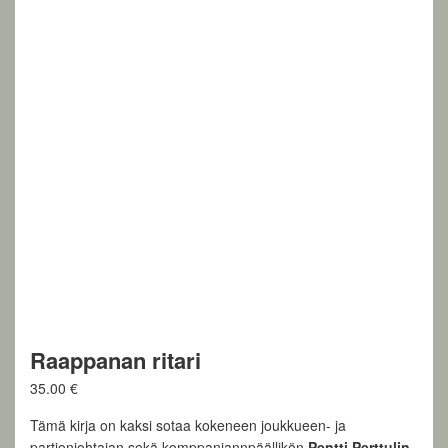
Raappanan ritari
35.00
€
Tämä kirja on kaksi sotaa kokeneen joukkueen- ja
partionjohtajan sekä komppaniannpäällikön
Pentti Perttulin