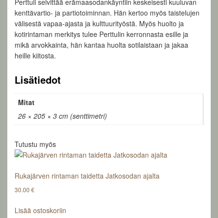
Perttuli selvittää erämaasodankäyntiin keskeisesti kuuluvan
kenttävartio- ja partiotoiminnan. Hän kertoo myös taistelujen
välisestä vapaa-ajasta ja kulttuurityöstä. Myös huolto ja
kotirintaman merkitys tulee Perttulin kerronnasta esille ja
mikä arvokkainta, hän kantaa huolta sotilaistaan ja jakaa
heille kiitosta.
Lisätiedot
Mitat
26 × 205 × 3 cm (senttimetri)
Tutustu myös
Rukajärven rintaman taidetta Jatkosodan ajalta
30.00
€
Lisää ostoskoriin