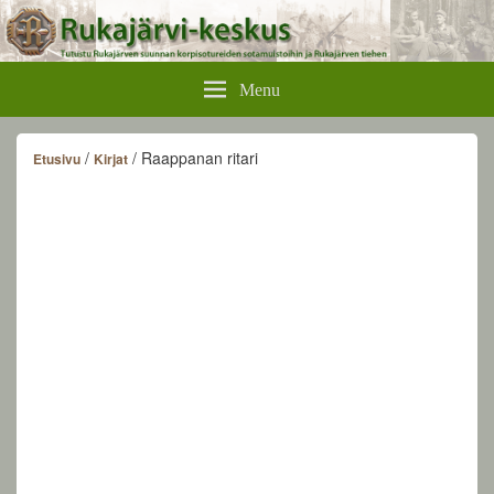
Rukajärvikeskus
Menu
/
/ Raappanan ritari
Etusivu
Kirjat