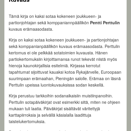
Tämä kirja on kaksi sotaa kokeneen joukkueen- ja
partionjohtajan sekä komppaniannpäällikön
Pentti Perttulin
kuvaus erämaasodasta.
Kirja on kaksi sotaa kokeneen joukkueen- ja partionjohtajan
sekä komppanianpäällikön kuvaus erämaasodasta. Perttulin
kertomus ei ole pelkkää sotatoimien kuvausta. Hänen
partiokertomuksiin kirjoittamansa runot tekevät niistä myös
hienoja kaunokirjallisia esitelmiä. Kirjassa kerrotut
tapahtumat sijoittuvat kauaksi kotoa Rykajärvelle, Euroopaan
suurimpaan erämaahan, Pieningän salolle. Erämaa on läsnä
Perttulin upeissa luontokuvauksissa sodan keskellä.
Kirja perustuu tarkkoihin sodanaikaisiin muistiinpanoihin.
Perttulin sotapäiväkirjat ovat esimerkki siitä, miten ne ohjeen
mukaan tuli laatia. Päiväkirjat sisältävät väritettyjä
karttapiirroksia ja selvällä käsialalla laadittuja
taistelukertomuksia.