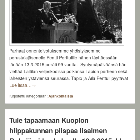
Parhaat onnentoivotuksemme yhdistyksemme
perustajajäsenelle Pentti Perttulille hänen täyttäessään
tänään 13.3.2015 peräti 99 vuotta. Syntymäpäiväänsä hän
viettää Laitilan veljeskodissa poikansa Tapion perheen sekä
läheisten ystäviensä seurassa. Tapio ja Aila Perttuli pyytävät
Onnittelemme yhdistyksemme perustajajäsentä Pentti P
Lue lisää…
→
Kirjoitettu kategoriaan:
Ajankohtaista
Tule tapaamaan Kuopion
hiippakunnan piispaa Iisalmen