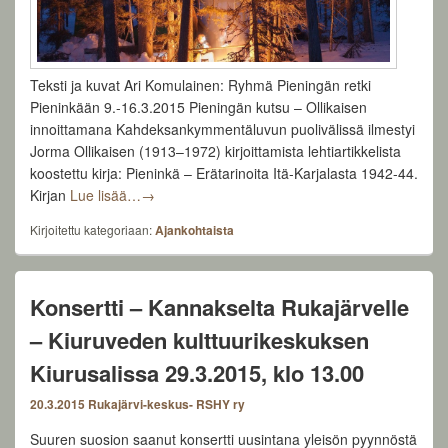
Teksti ja kuvat Ari Komulainen: Ryhmä Pieningän retki
Pieninkään 9.-16.3.2015 Pieningän kutsu – Ollikaisen
innoittamana Kahdeksankymmentäluvun puolivälissä ilmestyi
Jorma Ollikaisen (1913–1972) kirjoittamista lehtiartikkelista
koostettu kirja: Pieninkä – Erätarinoita Itä-Karjalasta 1942-44.
Pieninkä kutsuu – erämiehen paratiisi
Kirjan
Lue lisää…
→
Kirjoitettu kategoriaan:
Ajankohtaista
Konsertti – Kannakselta Rukajärvelle
– Kiuruveden kulttuurikeskuksen
Kiurusalissa 29.3.2015, klo 13.00
20.3.2015
Rukajärvi-keskus- RSHY ry
Suuren suosion saanut konsertti uusintana yleisön pyynnöstä