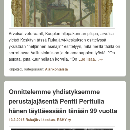
Arvoisat veteraanit, Kuopion hiippakunnan piispa, arvoisa
yleisö Keskityn tässä Rukajärvi-keskuksen esittelyssä
yksistään ”neljännen aselajin” esittelyyn, mitä meillä täällä on
kerrottavaa Valitustoimiston ja rintamapappien työstä. *On
Puheenjohtaja Te
asioita, joita kuunnellaan korvilla. *On
Lue lisää…
→
Kirjoitettu kategoriaan:
Ajankohtaista
Onnittelemme yhdistyksemme
perustajajäsentä Pentti Perttulia
hänen täyttäessään tänään 99 vuotta
13.3.2015
Rukajärvi-keskus- RSHY ry