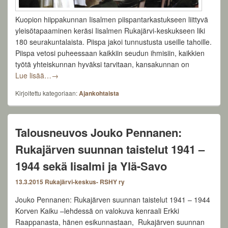
Kuopion hiippakunnan Iisalmen piispantarkastukseen liittyvä
yleisötapaaminen keräsi Iisalmen Rukajärvi-keskukseen liki
180 seurakuntalaista. Piispa jakoi tunnustusta useille tahoille.
Piispa vetosi puheessaan kaikkiin seudun ihmisiin, kaikkien
työtä yhteiskunnan hyväksi tarvitaan, kansakunnan on
Kuopion hiippakunnan piispa Iisalmen Rukajärvi-kes
Lue lisää…
→
Kirjoitettu kategoriaan:
Ajankohtaista
Talousneuvos Jouko Pennanen:
Rukajärven suunnan taistelut 1941 –
1944 sekä Iisalmi ja Ylä-Savo
13.3.2015
Rukajärvi-keskus- RSHY ry
Jouko Pennanen: Rukajärven suunnan taistelut 1941 – 1944
Korven Kaiku –lehdessä on valokuva kenraali Erkki
Raappanasta, hänen esikunnastaan, Rukajärven suunnan