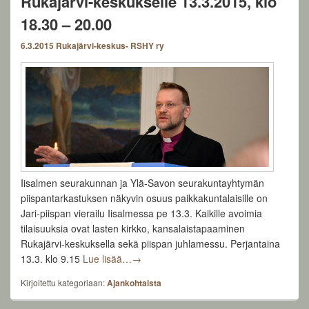
Rukajärvi-keskukselle 13.3.2015, klo
18.30 – 20.00
6.3.2015
Rukajärvi-keskus- RSHY ry
Iisalmen seurakunnan ja Ylä-Savon seurakuntayhtymän
piispantarkastuksen näkyvin osuus paikkakuntalaisille on
Jari-piispan vierailu Iisalmessa pe 13.3. Kaikille avoimia
tilaisuuksia ovat lasten kirkko, kansalaistapaaminen
Rukajärvi-keskuksella sekä piispan juhlamessu. Perjantaina
Tule tapaamaan Kuopion hiippakunnan pii
13.3. klo 9.15
Lue lisää…
→
Kirjoitettu kategoriaan:
Ajankohtaista