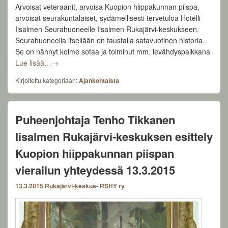
Arvoisat veteraanit, arvoisa Kuopion hiippakunnan piispa,
arvoisat seurakuntalaiset, sydämellisesti tervetuloa Hotelli
Iisalmen Seurahuoneelle Iisalmen Rukajärvi-keskukseen.
Seurahuoneella itsellään on taustalla satavuotinen historia.
Se on nähnyt kolme sotaa ja toiminut mm. levähdyspaikkana
Sanna-Riikka Nissinen: Väinö-ukin muistot elävät Iisa
Lue lisää…
→
Kirjoitettu kategoriaan:
Ajankohtaista
Puheenjohtaja Tenho Tikkanen
Iisalmen Rukajärvi-keskuksen esittely
Kuopion hiippakunnan piispan
vierailun yhteydessä 13.3.2015
13.3.2015
Rukajärvi-keskus- RSHY ry