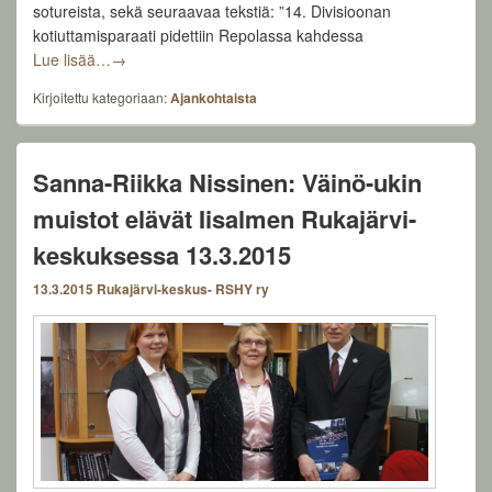
sotureista, sekä seuraavaa tekstiä: ”14. Divisioonan
kotiuttamisparaati pidettiin Repolassa kahdessa
Talousneuvos Jouko Pennanen: Rukajärven suunnan tais
Lue lisää…
→
Kirjoitettu kategoriaan:
Ajankohtaista
Sanna-Riikka Nissinen: Väinö-ukin
muistot elävät Iisalmen Rukajärvi-
keskuksessa 13.3.2015
13.3.2015
Rukajärvi-keskus- RSHY ry