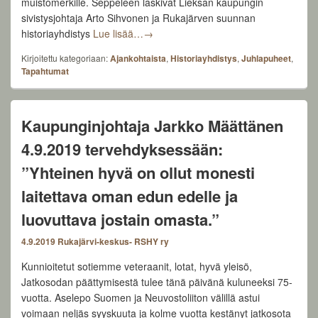
muistomerkille. Seppeleen laskivat Lieksan kaupungin
sivistysjohtaja Arto Sihvonen ja Rukajärven suunnan
Onnistunut juhlapäivä – Aselevosta 75 
historiayhdistys
Lue lisää…
→
Kirjoitettu kategoriaan:
Ajankohtaista
,
Historiayhdistys
,
Juhlapuheet
,
Tapahtumat
Kaupunginjohtaja Jarkko Määttänen
4.9.2019 tervehdyksessään:
”Yhteinen hyvä on ollut monesti
laitettava oman edun edelle ja
luovuttava jostain omasta.”
4.9.2019
Rukajärvi-keskus- RSHY ry
Kunnioitetut sotiemme veteraanit, lotat, hyvä yleisö,
Jatkosodan päättymisestä tulee tänä päivänä kuluneeksi 75-
vuotta. Aselepo Suomen ja Neuvostoliiton välillä astui
voimaan neljäs syyskuuta ja kolme vuotta kestänyt jatkosota