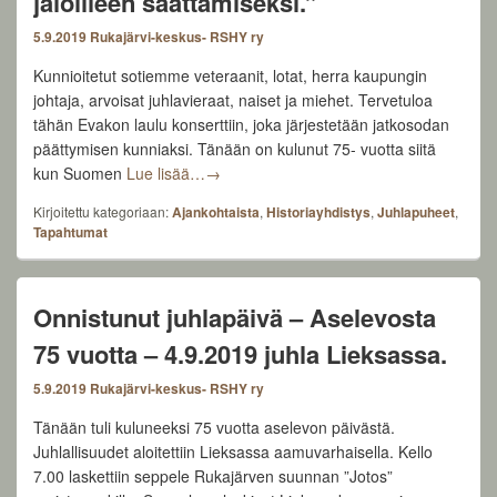
jaloilleen saattamiseksi.”
5.9.2019
Rukajärvi-keskus- RSHY ry
Kunnioitetut sotiemme veteraanit, lotat, herra kaupungin
johtaja, arvoisat juhlavieraat, naiset ja miehet. Tervetuloa
tähän Evakon laulu konserttiin, joka järjestetään jatkosodan
päättymisen kunniaksi. Tänään on kulunut 75- vuotta siitä
Seppo Ryhänen Lieksan 4.9.2019 Kansalaisj
kun Suomen
Lue lisää…
→
Kirjoitettu kategoriaan:
Ajankohtaista
,
Historiayhdistys
,
Juhlapuheet
,
Tapahtumat
Onnistunut juhlapäivä – Aselevosta
75 vuotta – 4.9.2019 juhla Lieksassa.
5.9.2019
Rukajärvi-keskus- RSHY ry
Tänään tuli kuluneeksi 75 vuotta aselevon päivästä.
Juhlallisuudet aloitettiin Lieksassa aamuvarhaisella. Kello
7.00 laskettiin seppele Rukajärven suunnan ”Jotos”