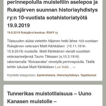
perinnepolulla muisteltiin aselepoa ja
Rukajärven suunnan historiayhdistys
ry:n 10-vuotista sotahistoriatyötä
19.9.2019
19.9.2019
Rukajärvi-keskus- RSHY ry
Tilaisuuden aluksi vietettiin hiljainen hetki lähes 103-vuotiaan
Rukajärven veteraani Matti Kärkkäisen (15.11.1916-
15.9.2019) muistolle. Matti Kärkkäinen vieraili vuosittain
veteraaniveljensä Tauno Tikkasen (s.10.3.1916)
rakentamalla ”Kivivaaraksi” nimetyllä perinnepolulla. Täällä
Kiuruvedellä Rukajärve
tehtiin lukuisat Matti Kärkkäisen
Lue lisää…
→
Kirjoitettu kategoriaan:
Ajankohtaista
,
Historiayhdistys
,
Tapahtumat
Tunnerikas muistotilaisuus – Uuno
Kanasen muistolle –