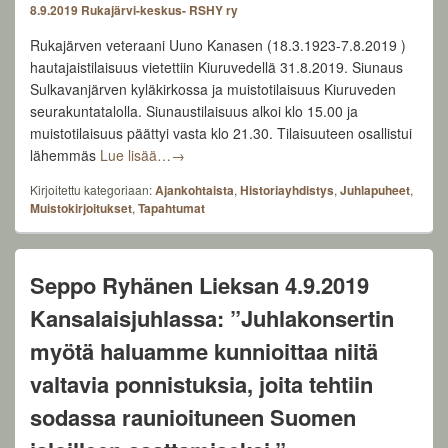
8.9.2019
Rukajärvi-keskus- RSHY ry
Rukajärven veteraani Uuno Kanasen (18.3.1923-7.8.2019 )
hautajaistilaisuus vietettiin Kiuruvedellä 31.8.2019. Siunaus
Sulkavanjärven kyläkirkossa ja muistotilaisuus Kiuruveden
seurakuntatalolla. Siunaustilaisuus alkoi klo 15.00 ja
muistotilaisuus päättyi vasta klo 21.30. Tilaisuuteen osallistui
Tunnerikas muistotilaisuus – Uuno Kanasen 
lähemmäs
Lue lisää…
→
Kirjoitettu kategoriaan:
Ajankohtaista
,
Historiayhdistys
,
Juhlapuheet
,
Muistokirjoitukset
,
Tapahtumat
Seppo Ryhänen Lieksan 4.9.2019
Kansalaisjuhlassa: ”Juhlakonsertin
myötä haluamme kunnioittaa niitä
valtavia ponnistuksia, joita tehtiin
sodassa raunioituneen Suomen