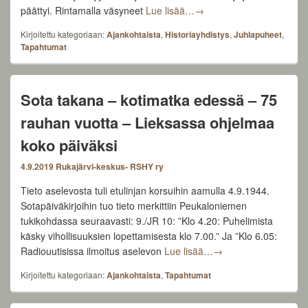
Kaupunginjohtaja Jarkko M
päättyi. Rintamalla väsyneet
Lue lisää…
→
Kirjoitettu kategoriaan:
Ajankohtaista
,
Historiayhdistys
,
Juhlapuheet
,
Tapahtumat
Sota takana – kotimatka edessä – 75
rauhan vuotta – Lieksassa ohjelmaa
koko päiväksi
4.9.2019
Rukajärvi-keskus- RSHY ry
Tieto aselevosta tuli etulinjan korsuihin aamulla 4.9.1944.
Sotapäiväkirjoihin tuo tieto merkittiin Peukaloniemen
tukikohdassa seuraavasti: 9./JR 10: ”Klo 4.20: Puhelimista
käsky vihollisuuksien lopettamisesta klo 7.00.” Ja ”Klo 6.05:
Sota takana – kotima
Radiouutisissa ilmoitus aselevon
Lue lisää…
→
Kirjoitettu kategoriaan:
Ajankohtaista
,
Tapahtumat