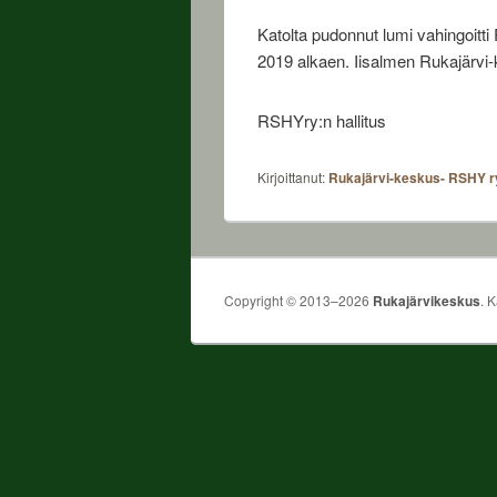
Katolta pudonnut lumi vahingoitti
2019 alkaen. Iisalmen Rukajärvi-
RSHYry:n hallitus
Kirjoittanut:
Rukajärvi-keskus- RSHY r
Copyright © 2013–2026
Rukajärvikeskus
. 