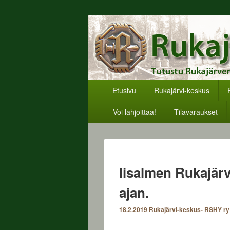
Rukajärvikesku
Päävalikko
Etusivu
Rukajärvi-keskus
Voi lahjoittaa!
Tilavaraukset
Iisalmen Rukajärv
ajan.
18.2.2019
Rukajärvi-keskus- RSHY ry