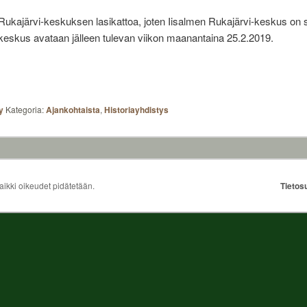
 Rukajärvi-keskuksen lasikattoa, joten Iisalmen Rukajärvi-keskus on su
keskus avataan jälleen tulevan viikon maanantaina 25.2.2019.
y
Kategoria:
Ajankohtaista
,
Historiayhdistys
Kaikki oikeudet pidätetään.
Tietos