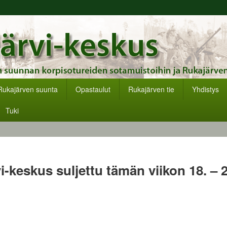
s
Rukajärven suunta
Opastaulut
Rukajärven tie
Yhdistys
Tuki
i-keskus suljettu tämän viikon 18. – 2