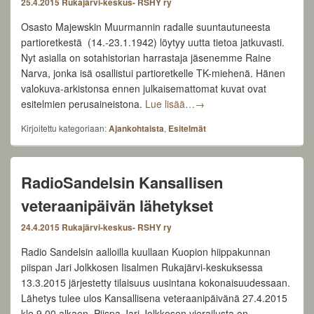
25.4.2015
Rukajärvi-keskus- RSHY ry
Osasto Majewskin Muurmannin radalle suuntautuneesta
partioretkestä (14.-23.1.1942) löytyy uutta tietoa jatkuvasti.
Nyt asialla on sotahistorian harrastaja jäsenemme Raine
Narva, jonka isä osallistui partioretkelle TK-miehenä. Hänen
valokuva-arkistonsa ennen julkaisemattomat kuvat ovat
Muurmannin radan partiore
esitelmien perusaineistona.
Lue lisää…
→
Kirjoitettu kategoriaan:
Ajankohtaista
,
Esitelmät
RadioSandelsin Kansallisen
veteraanipäivän lähetykset
24.4.2015
Rukajärvi-keskus- RSHY ry
Radio Sandelsin aalloilla kuullaan Kuopion hiippakunnan
piispan Jari Jolkkosen Iisalmen Rukajärvi-keskuksessa
13.3.2015 järjestetty tilaisuus uusintana kokonaisuudessaan.
Lähetys tulee ulos Kansallisena veteraanipäivänä 27.4.2015
klo 9.00 alkaen. Piispa Jari Jolkkosen vierailusta on