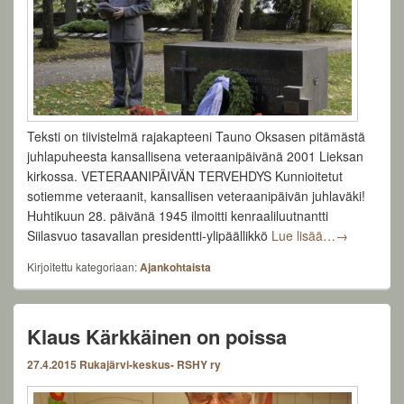
Teksti on tiivistelmä rajakapteeni Tauno Oksasen pitämästä
juhlapuheesta kansallisena veteraanipäivänä 2001 Lieksan
kirkossa. VETERAANIPÄIVÄN TERVEHDYS Kunnioitetut
sotiemme veteraanit, kansallisen veteraanipäivän juhlaväki!
Huhtikuun 28. päivänä 1945 ilmoitti kenraaliluutnantti
Rajakapteen
Siilasvuo tasavallan presidentti-ylipäällikkö
Lue lisää…
→
Kirjoitettu kategoriaan:
Ajankohtaista
Klaus Kärkkäinen on poissa
27.4.2015
Rukajärvi-keskus- RSHY ry