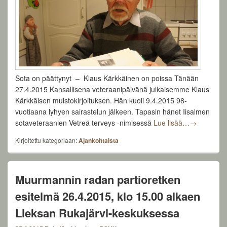
Sota on päättynyt – Klaus Kärkkäinen on poissa Tänään
27.4.2015 Kansallisena veteraanipäivänä julkaisemme Klaus
Kärkkäisen muistokirjoituksen. Hän kuoli 9.4.2015 98-
vuotiaana lyhyen sairastelun jälkeen. Tapasin hänet Iisalmen
Klaus Kärkk
sotaveteraanien Vetreä terveys -nimisessä
Lue lisää…
→
Kirjoitettu kategoriaan:
Ajankohtaista
Muurmannin radan partioretken
esitelmä 26.4.2015, klo 15.00 alkaen
Lieksan Rukajärvi-keskuksessa