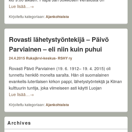
RadioSandelsin Kansallisen veteraanipäivän lähetykset
Lue lisää…
→
Kirjoitettu kategoriaan:
Ajankohtaista
Rovasti lähetystyöntekijä – Päivö
Parviainen – eli niin kuin puhui
24.4.2015
Rukajärvi-keskus- RSHY ry
Rovasti Päivö Parviainen (19. 6. 1912– 19. 4. 2015) oli
tunnettu henkilö monelta saralta. Hän oli suomalainen
evankelis-luterilaisen kirkon pappi, lähetystyöntekijä ja Kiinan
kulttuurin tuntija, joka viimeiseen asti käytti Luojan
Rovasti lähetystyöntekijä – Päivö Parviainen – eli niin 
Lue lisää…
→
Kirjoitettu kategoriaan:
Ajankohtaista
Primary
Archives
Sidebar
Widget