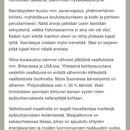
Itsenäisyyteen kuuluu mm. sananvapaus, yhdenvertainen
kohtelu, mahdollisuus kouluttautumiseen ja kodin ja perheen
perustamiseen. Näitä arvoja pidetään usein itsestään
selvyyksinä, vaikka historiassamme ei aina niin ole ollut.
Kaiken tuon edellä mainitun eteen on tehty yhdessä lujasti
työtä. Itsenäisyys voidaan myös menettää. Siksi on tarpeen
pitää lujasti kiinni näistä arvoista.
Viime kuukausina olemme nähneet yllättäviä vaalituloksia
mm. Britaniassa ja USA:ssa. Yhteisenä kehityssuuntana
vaaleihin osallistuvia on entistä vähemmän kiihkeästä
vaalitaistosta huolimatta. Myös Suomessa äänestysinto on
alhainen. Yhdysvalloissa vain n. 30 % äänesti. Vaali-
innostuksen sanotaan johtuvan kansan syvien rivien
epäluottamuksesta vallanpitäjiä kohtaan.
Valitettavasti maailmalla on laajalti havaittavissa merkkejä
epäluottamuksen leviämisestä. Maapallomme on
sekasortoisessa tilassa, johon on ajauduttu ehtyvien
energiavarojen ja muiden luonnonvarojen niukkuuden vuoksi.