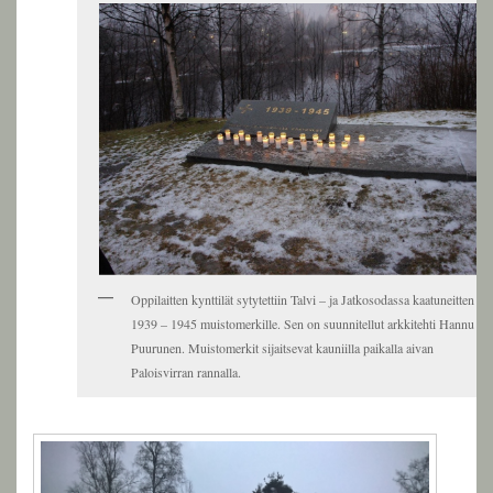
Oppilaitten kynttilät sytytettiin Talvi – ja Jatkosodassa kaatuneitten v.
1939 – 1945 muistomerkille. Sen on suunnitellut arkkitehti Hannu
Puurunen. Muistomerkit sijaitsevat kauniilla paikalla aivan
Paloisvirran rannalla.