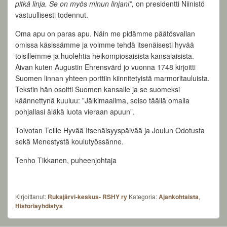
pitkä linja. Se on myös minun linjani”,
on presidentti Niinistö
vastuullisesti todennut.
Oma apu on paras apu. Näin me pidämme päätösvallan
omissa käsissämme ja voimme tehdä itsenäisesti hyvää
toisillemme ja huolehtia heikompiosaisista kansalaisista.
Aivan kuten Augustin Ehrensvärd jo vuonna 1748 kirjoitti
Suomen linnan yhteen porttiin kiinnitetyistä marmoritauluista.
Tekstin hän osoitti Suomen kansalle ja se suomeksi
käännettynä kuuluu: ”Jälkimaailma, seiso täällä omalla
pohjallasi äläkä luota vieraan apuun”.
Toivotan Teille Hyvää Itsenäisyyspäivää ja Joulun Odotusta
sekä Menestystä koulutyössänne.
Tenho Tikkanen, puheenjohtaja
Kirjoittanut:
Rukajärvi-keskus- RSHY ry
Kategoria:
Ajankohtaista
,
Historiayhdistys