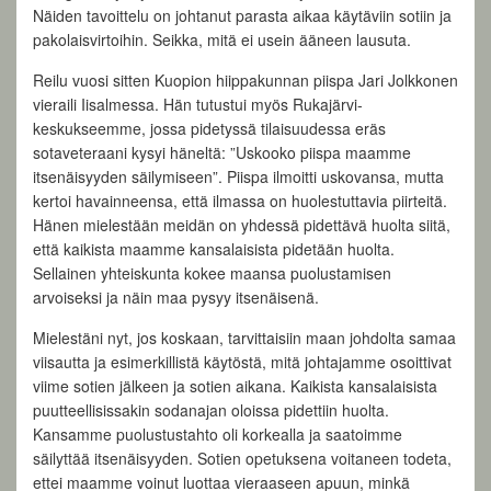
Näiden tavoittelu on johtanut parasta aikaa käytäviin sotiin ja
pakolaisvirtoihin. Seikka, mitä ei usein ääneen lausuta.
Reilu vuosi sitten Kuopion hiippakunnan piispa Jari Jolkkonen
vieraili Iisalmessa. Hän tutustui myös Rukajärvi-
keskukseemme, jossa pidetyssä tilaisuudessa eräs
sotaveteraani kysyi häneltä: ”Uskooko piispa maamme
itsenäisyyden säilymiseen”. Piispa ilmoitti uskovansa, mutta
kertoi havainneensa, että ilmassa on huolestuttavia piirteitä.
Hänen mielestään meidän on yhdessä pidettävä huolta siitä,
että kaikista maamme kansalaisista pidetään huolta.
Sellainen yhteiskunta kokee maansa puolustamisen
arvoiseksi ja näin maa pysyy itsenäisenä.
Mielestäni nyt, jos koskaan, tarvittaisiin maan johdolta samaa
viisautta ja esimerkillistä käytöstä, mitä johtajamme osoittivat
viime sotien jälkeen ja sotien aikana. Kaikista kansalaisista
puutteellisissakin sodanajan oloissa pidettiin huolta.
Kansamme puolustustahto oli korkealla ja saatoimme
säilyttää itsenäisyyden. Sotien opetuksena voitaneen todeta,
ettei maamme voinut luottaa vieraaseen apuun, minkä