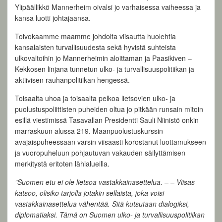
Ylipäällikkö Mannerheim oivalsi jo varhaisessa vaiheessa ja
kansa luotti johtajaansa.
Toivokaamme maamme johdolta viisautta huolehtia
kansalaisten turvallisuudesta sekä hyvistä suhteista
ulkovaltoihin jo Mannerheimin aloittaman ja Paasikiven –
Kekkosen linjana tunnetun ulko- ja turvallisuuspolitiikan ja
aktiivisen rauhanpolitiikan hengessä.
Toisaalta uhoa ja toisaalta pelkoa lietsovien ulko- ja
puolustuspoliittisten puheiden oltua jo pitkään runsain mitoin
esillä viestimissä Tasavallan Presidentti Sauli Niinistö onkin
marraskuun alussa 219. Maanpuolustuskurssin
avajaispuheessaan varsin viisaasti korostanut luottamukseen
ja vuoropuheluun pohjautuvan vakauden säilyttämisen
merkitystä eritoten lähialueilla.
”Suomen etu ei ole lietsoa vastakkainasettelua. – –
Viisas
katsoo, olisiko tarjolla jotakin sellaista, joka voisi
vastakkainasettelua vähentää. Sitä kutsutaan dialogiksi,
diplomatiaksi. Tämä on Suomen ulko- ja turvallisuuspolitiikan