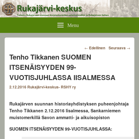
Rukajärvikeskus
Menu
Post
←
Edellinen
Seuraava
→
navigation
Tenho Tikkanen SUOMEN
ITSENÄISYYDEN 99-
VUOTISJUHLASSA IISALMESSA
2.12.2016
Rukajärvi-keskus- RSHY ry
Rukajärven suunnan historiayhdistyksen puheenjohtaja
Tenho Tikkanen 2.12.2016 Iisalmessa, Sankarniemen
muistomerkillä Savon ammatti- ja aikuisopiston
SUOMEN ITSENÄISYYDEN 99-VUOTISJUHLASSA: