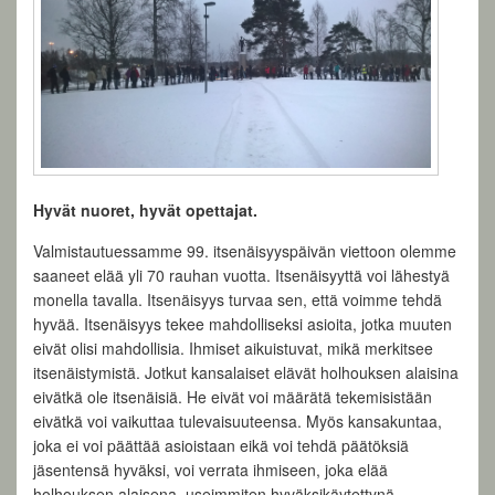
Hyvät nuoret, hyvät opettajat.
Valmistautuessamme 99. itsenäisyyspäivän viettoon olemme
saaneet elää yli 70 rauhan vuotta. Itsenäisyyttä voi lähestyä
monella tavalla. Itsenäisyys turvaa sen, että voimme tehdä
hyvää. Itsenäisyys tekee mahdolliseksi asioita, jotka muuten
eivät olisi mahdollisia. Ihmiset aikuistuvat, mikä merkitsee
itsenäistymistä. Jotkut kansalaiset elävät holhouksen alaisina
eivätkä ole itsenäisiä. He eivät voi määrätä tekemisistään
eivätkä voi vaikuttaa tulevaisuuteensa. Myös kansakuntaa,
joka ei voi päättää asioistaan eikä voi tehdä päätöksiä
jäsentensä hyväksi, voi verrata ihmiseen, joka elää
holhouksen alaisena, useimmiten hyväksikäytettynä.