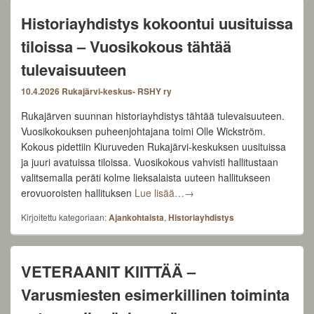
Historiayhdistys kokoontui uusituissa
tiloissa – Vuosikokous tähtää
tulevaisuuteen
10.4.2026
Rukajärvi-keskus- RSHY ry
Rukajärven suunnan historiayhdistys tähtää tulevaisuuteen.
Vuosikokouksen puheenjohtajana toimi Olle Wickström.
Kokous pidettiin Kiuruveden Rukajärvi-keskuksen uusituissa
ja juuri avatuissa tiloissa. Vuosikokous vahvisti hallitustaan
valitsemalla peräti kolme lieksalaista uuteen hallitukseen
Historiayhdistys kokoontui uu
erovuoroisten hallituksen
Lue lisää…
→
Kirjoitettu kategoriaan:
Ajankohtaista
,
Historiayhdistys
VETERAANIT KIITTÄÄ –
Varusmiesten esimerkillinen toiminta