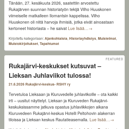
Tänään, 27. kesäkuuta 2026, saatettiin arvostettu
Rukajärven suunnan historiatyön tekijä Vilho Huuskonen
viimeiselle matkalleen Ilomantsin kappelissa. Vilho
Huuskonen oli niitä harvoja ihmisiä, jotka eivät ainoastaan
Vilho Huuskonen on po
kertoneet historiasta – he saivat
Lue lisää…
→
Kirjoitettu kategoriaan:
Ajankohtaista
,
Historiayhdistys
,
Muistelmat
,
Muistokirjoitukset
,
Tapahtumat
FEATURED
Rukajärvi-keskukset kutsuvat –
Lieksan Juhlaviikot tulossa!
21.6.2026
Rukajärvi-keskus- RSHY ry
Tervetuloa Lieksaan ja Kiuruvedelle juhlaviikoille – ota kaikki
irti – uusitut näyttelyt. Lieksan ja Kiuruveden Rukajärvi-
keskuksissamme jatkuva opastus juhlaviikkojen aikana
Kiuruvedeen Rukajärvi-keskus Hotelli Peltohovin alakerran
Rukajärvi-
tiloissa ja Lieksan keskus Rautatieasemalla.
Lue lisää…
→