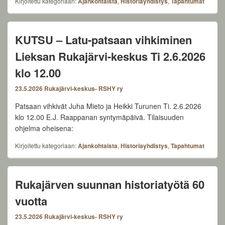
Kirjoitettu kategoriaan:
Ajankohtaista
,
Historiayhdistys
,
Tapahtumat
KUTSU – Latu-patsaan vihkiminen
Lieksan Rukajärvi-keskus Ti 2.6.2026
klo 12.00
23.5.2026
Rukajärvi-keskus- RSHY ry
Patsaan vihkivät Juha Mieto ja Heikki Turunen Ti. 2.6.2026
klo 12.00 E.J. Raappanan syntymäpäivä. Tilaisuuden
ohjelma oheisena:
Kirjoitettu kategoriaan:
Ajankohtaista
,
Historiayhdistys
,
Tapahtumat
Rukajärven suunnan historiatyötä 60
vuotta
23.5.2026
Rukajärvi-keskus- RSHY ry