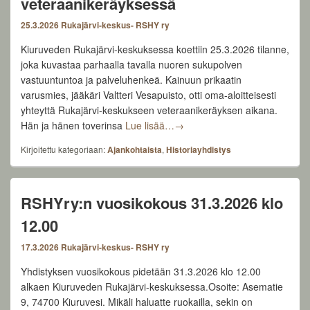
veteraanikeräyksessä
25.3.2026
Rukajärvi-keskus- RSHY ry
Kiuruveden Rukajärvi-keskuksessa koettiin 25.3.2026 tilanne,
joka kuvastaa parhaalla tavalla nuoren sukupolven
vastuuntuntoa ja palveluhenkeä. Kainuun prikaatin
varusmies, jääkäri Valtteri Vesapuisto, otti oma-aloitteisesti
yhteyttä Rukajärvi-keskukseen veteraanikeräyksen aikana.
VETERAANIT KIITTÄÄ – Varusmi
Hän ja hänen toverinsa
Lue lisää…
→
Kirjoitettu kategoriaan:
Ajankohtaista
,
Historiayhdistys
RSHYry:n vuosikokous 31.3.2026 klo
12.00
17.3.2026
Rukajärvi-keskus- RSHY ry
Yhdistyksen vuosikokous pidetään 31.3.2026 klo 12.00
alkaen Kiuruveden Rukajärvi-keskuksessa.Osoite: Asematie
9, 74700 Kiuruvesi. Mikäli haluatte ruokailla, sekin on