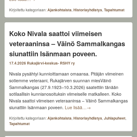
Kirjoitettu kategoriaan:
Ajankohtaista
,
Historiayhdistys
,
Tapahtumat
Koko Nivala saattoi viimeisen
veteraaninsa – Väinö Sammalkangas
siunattiin Isänmaan poveen.
17.4.2026
Rukajärvi-keskus- RSHY ry
Nivala pysähtyi kunnioittamaan omaansa. Pitäjän viimeinen
sotiemme veteraani, Rukajärven suunnan miesVäinö
Sammalkangas (27.9.1923–10.3.2026) saatettiin tänään
sotilaallisin kunnianosoituksin viimeiselle matkalleen. Koko
Nivala saattoi viimeisen veteraaninsa – Väinö Sammalkangas
Koko Nivala saattoi viim
siunattiin Isänmaan poveen.
Lue lisää…
→
Kirjoitettu kategoriaan:
Ajankohtaista
,
Historiayhdistys
,
Juhlapuheet
,
Tapahtumat