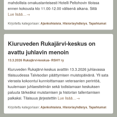
mahdollista omakustanteisesti Hotelli Peltohovin tiloissa
ennen kokousta klo 11.00-12.00 välisenä aikana. Siitä
RSHYry:n vuosikokous 31.3.2026 klo 12.00
Lue lisää…
→
Kirjoitettu kategoriaan:
Ajankohtaista
,
Historiayhdistys
,
Tapahtumat
Kiuruveden Rukajärvi-keskus on
avattu juhlavin menoin
13.3.2026
Rukajärvi-keskus- RSHY ry
Kiuruveden Rukajärvi-keskus avattiin 13.3.2026 juhlavassa
tilaisuudessa Talvisodan päättymisen muistopäivänä. Yli sata
vierasta kokoontui kunnioittamaan veteraanien perintöä,
kuulemaan juhlaesitelmän sekä todistamaan keskuksen
paluuta tärkeäksi muistamisen ja historian tallentamisen
Kiuruveden Rukajärvi-ke
paikaksi. Tilaisuus järjestettiin
Lue lisää…
→
Kirjoitettu kategoriaan:
Ajankohtaista
,
Historiayhdistys
,
Tapahtumat