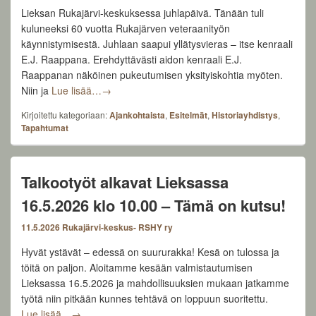
Lieksan Rukajärvi-keskuksessa juhlapäivä. Tänään tuli
kuluneeksi 60 vuotta Rukajärven veteraanityön
käynnistymisestä. Juhlaan saapui yllätysvieras – itse kenraali
E.J. Raappana. Erehdyttävästi aidon kenraali E.J.
Raappanan näköinen pukeutumisen yksityiskohtia myöten.
Rukajärven suunnan historiatyötä 60 vuotta
Niin ja
Lue lisää…
→
Kirjoitettu kategoriaan:
Ajankohtaista
,
Esitelmät
,
Historiayhdistys
,
Tapahtumat
Talkootyöt alkavat Lieksassa
16.5.2026 klo 10.00 – Tämä on kutsu!
11.5.2026
Rukajärvi-keskus- RSHY ry
Hyvät ystävät – edessä on suururakka! Kesä on tulossa ja
töitä on paljon. Aloitamme kesään valmistautumisen
Lieksassa 16.5.2026 ja mahdollisuuksien mukaan jatkamme
työtä niin pitkään kunnes tehtävä on loppuun suoritettu.
Talkootyöt alkavat Lieksassa 16.5.2026 klo 10.00 – Tä
Lue lisää…
→