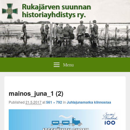
Rukajärven suunnan
Rukajärven suunnan historiayhdistyksen verkkosivut.
Menu
historiayhdistys
Imag
mainos_juna_1 (2)
navig
Published
21.5.2017
at
561 × 792
in
Juhlajunamatka kiinnostaa