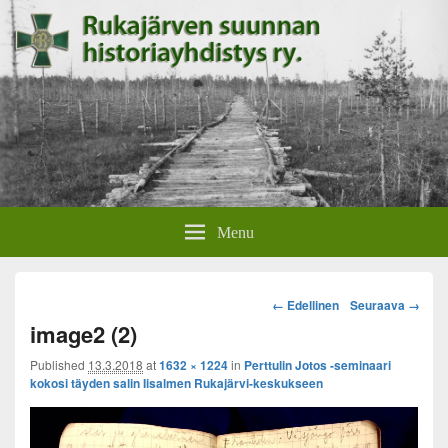
Rukajärven suunnan
Rukajärven suunnan historiayhdistyksen verkkosivut.
Menu
historiayhdistys
Image
← Edellinen
Seuraava →
navigation
image2 (2)
Published
13.3.2018
at
1632 × 1224
in
Perttulin Jotos -seminaari
kokosi täyden salin Iisalmen Rukajärvi-keskukseen