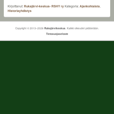
Kirjoittanut:
Rukajärvi-keskus- RSHY ry
Kategoria:
Ajankohtaista
,
Historiayhdistys
Copyright © 2013–2026
Rukajärvikeskus
. Kaikki oikeudet pidätetään.
Tietosuojaseloste