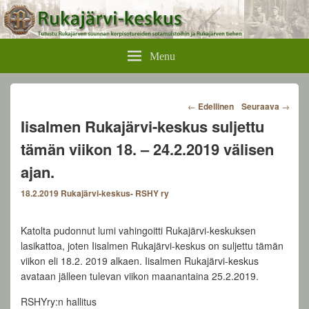
Rukajärvikeskus
Menu
Post
←
Edellinen
Seuraava
→
navigation
Iisalmen Rukajärvi-keskus suljettu
tämän viikon 18. – 24.2.2019 välisen
ajan.
18.2.2019
Rukajärvi-keskus- RSHY ry
Katolta pudonnut lumi vahingoitti Rukajärvi-keskuksen
lasikattoa, joten Iisalmen Rukajärvi-keskus on suljettu tämän
viikon eli 18.2. 2019 alkaen. Iisalmen Rukajärvi-keskus
avataan jälleen tulevan viikon maanantaina 25.2.2019.
RSHYry:n hallitus