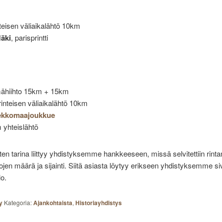
nteisen väliaikalähtö 10km
äki
, parisprintti
lmähiihto 15km + 15km
rinteisen väliaikalähtö 10km
iekkomaajoukkue
 yhteislähtö
en tarina liittyy yhdistyksemme hankkeeseen, missä selvitettiin rinta
ojen määrä ja sijainti. Siitä asiasta löytyy erikseen yhdistyksemme sivu
lo.
y
Kategoria:
Ajankohtaista
,
Historiayhdistys