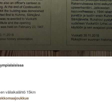
lympialaisissa
isen väliaikalähtö 15km
iekkomaajoukkue