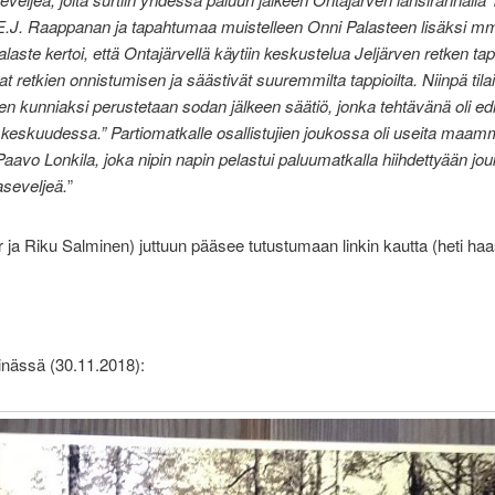
E.J. Raappanan ja tapahtumaa muistelleen Onni Palasteen lisäksi mm.
laste kertoi, että Ontajärvellä käytiin keskustelua Jeljärven retken ta
ivat retkien onnistumisen ja säästivät suuremmilta tappioilta. Niinpä ti
en kunniaksi perustetaan sodan jälkeen säätiö, jonka tehtävänä oli ed
keskuudessa.” Partiomatkalle osallistujien joukossa oli useita maamm
 Paavo Lonkila, joka nipin napin pelastui paluumatkalla hiihdettyään jo
aseveljeä.
”
 ja Riku Salminen) juttuun pääsee tutustumaan linkin kautta (heti haa
einässä (30.11.2018):