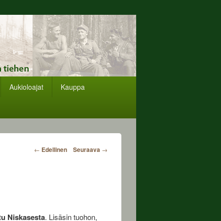
Aukioloajat
Kauppa
Post
←
Edellinen
Seuraava
→
navigation
ttu Niskasesta
. Lisäsin tuohon,