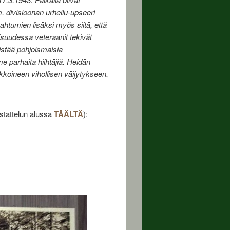
 divisioonan urheilu-upseeri
pahtumien lisäksi myös siitä, että
laisuudessa veteraanit tekivät
istää pohjoismaisia
e parhaita hiihtäjiä. Heidän
ukkoineen vihollisen väijytykseen,
stattelun alussa
TÄÄLTÄ
):