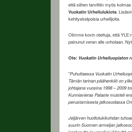
että siihen tarvittiin myös kolma
Vuokatin Urheilulukiota
. Lisäsin
kehityskelpoisia urheilijoita.
Olimme kovin otettuja, että YLE:n
painunut veran alle unholaan. Nyt
Ote:
Vuokatin Urheiluopiston r
”
Puhuttaessa Vuokatin Urheiluop
Tämän tarinan päähenkilö on ylike
johtajana vuosina 1998 – 2009 to
Kunniavieras Palaste muisteli en
perustamisesta jatkosodassa Ontaj
Jeljärven huoltotukikohdan tuhoam
suurin Suomen armeijan jatkosoda
kaatunutta ja vangiksi jäänyttä as