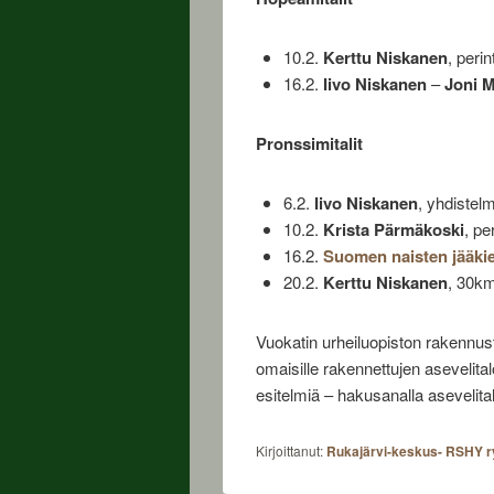
10.2.
Kerttu Niskanen
, peri
16.2.
Iivo Niskanen
–
Joni M
Pronssimitalit
6.2.
Iivo Niskanen
, yhdiste
10.2.
Krista Pärmäkoski
, pe
16.2.
Suomen naisten jääk
20.2.
Kerttu Niskanen
, 30km
Vuokatin urheiluopiston rakennust
omaisille rakennettujen asevelital
esitelmiä – hakusanalla asevelita
Kirjoittanut:
Rukajärvi-keskus- RSHY r