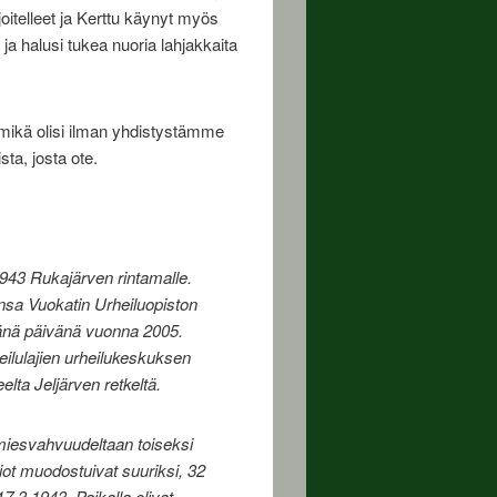
oitelleet ja Kerttu käynyt myös
i ja halusi tukea nuoria lahjakkaita
, mikä olisi ilman yhdistystämme
ta, josta ote.
43 Rukajärven rintamalle.
ansa Vuokatin Urheiluopiston
vänä päivänä vuonna 2005.
eilulajien urheilukeskuksen
lta Jeljärven retkeltä.
i miesvahvuudeltaan toiseksi
ot muodostuivat suuriksi, 32
7.3.1943. Paikalla olivat