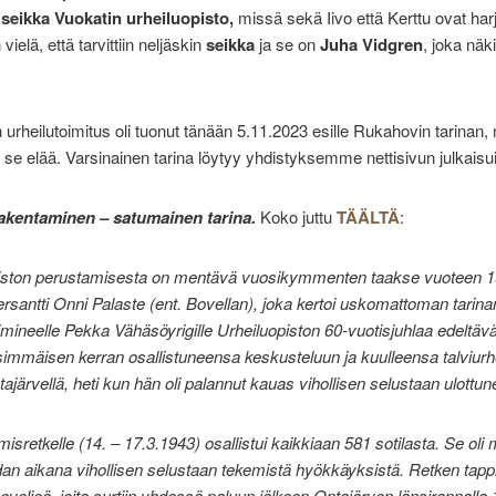
s
seikka Vuokatin urheiluopisto,
missä sekä Iivo että Kerttu ovat harj
 vielä, että tarvittiin neljäskin
seikka
ja se on
Juha Vidgren
, joka näk
 urheilutoimitus oli tuonut tänään 5.11.2023 esille Rukahovin tarinan
 se elää. Varsinainen tarina löytyy yhdistyksemme nettisivun julkaisuis
akentaminen – satumainen tarina.
Koko juttu
TÄÄLTÄ
:
iston perustamisesta on mentävä vuosikymmenten taakse vuoteen 19
rsantti Onni Palaste (ent. Bovellan), joka kertoi uskomattoman tarin
imineelle Pekka Vähäsöyrigille Urheiluopiston 60-vuotisjuhlaa edeltä
simmäisen kerran osallistuneensa keskusteluun ja kuulleensa talviurh
ärvellä, heti kun hän oli palannut kauas vihollisen selustaan ulottunee
isretkelle (14. – 17.3.1943) osallistui kaikkiaan 581 sotilasta. Se ol
n aikana vihollisen selustaan tekemistä hyökkäyksistä. Retken tappi
eveljeä, joita surtiin yhdessä paluun jälkeen Ontajärven länsirannalla 1