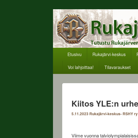
Rukajärvikesku
Päävalikko
Etusivu
Rukajärvi-keskus
Voi lahjoittaa!
Tilavaraukset
Kiitos YLE:n urhei
5.11.2023
Rukajärvi-keskus- RSHY ry
Viime vuonna talviolympialaisiss