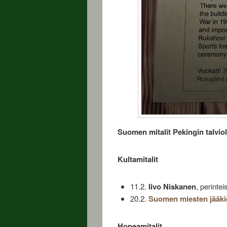
Suomen mitalit Pekingin talvio
Kultamitalit
11.2.
Iivo Niskanen
, perinte
20.2.
Suomen miesten jääk
Hopeamitalit