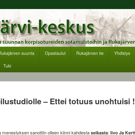
s
Rukajärven suunta
Opastaulut
Rukajärven tie
Yhdistys
Tuki
lustudiolle – Ettei totuus unohtuisi !
a menestyksen sanottiin olleen kiinni kahdesta
seikasta
:
Iivo Ja Ker