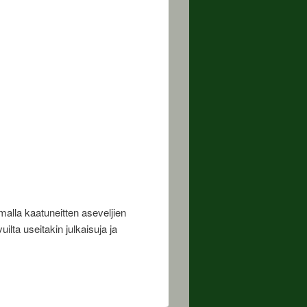
malla kaatuneitten aseveljien
ilta useitakin julkaisuja ja