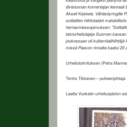
divisioonan komentajan kenraali 
Akseli Kaskela. Vähäsöyringille Pa
sotilaitten hiihtotaidot mahdollist
herrasmiessopimuksen: ”Sotilaitt
talviurheilulajeja Suomen kansan 
joukossaan oli kultamitalihiihtäjä
missä Paavon rinnalta kaatui 20 
Urheilutoimituksen (Petra Manner
Tenho Tikkanen – puheenjohtaja
Laatta Vuokatin urheiluopiston s