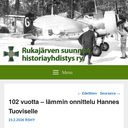
Rukajärven suunnan
Rukajärven suunnan historiayhdistyksen verkkosivut.
Menu
historiayhdistys
Post
←
Edellinen
Seuraava
→
navigation
102 vuotta – lämmin onnittelu Hannes
Tuoviselle
23.2.2026
RSHY