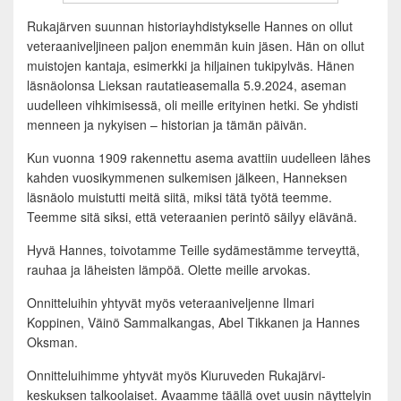
Rukajärven suunnan historiayhdistykselle Hannes on ollut
veteraaniveljineen paljon enemmän kuin jäsen. Hän on ollut
muistojen kantaja, esimerkki ja hiljainen tukipylväs. Hänen
läsnäolonsa Lieksan rautatieasemalla 5.9.2024, aseman
uudelleen vihkimisessä, oli meille erityinen hetki. Se yhdisti
menneen ja nykyisen – historian ja tämän päivän.
Kun vuonna 1909 rakennettu asema avattiin uudelleen lähes
kahden vuosikymmenen sulkemisen jälkeen, Hanneksen
läsnäolo muistutti meitä siitä, miksi tätä työtä teemme.
Teemme sitä siksi, että veteraanien perintö säilyy elävänä.
Hyvä Hannes, toivotamme Teille sydämestämme terveyttä,
rauhaa ja läheisten lämpöä. Olette meille arvokas.
Onnitteluihin yhtyvät myös veteraaniveljenne Ilmari
Koppinen, Väinö Sammalkangas, Abel Tikkanen ja Hannes
Oksman.
Onnitteluihimme yhtyvät myös Kiuruveden Rukajärvi-
keskuksen talkoolaiset. Avaamme täällä ovet uusin näyttelyin