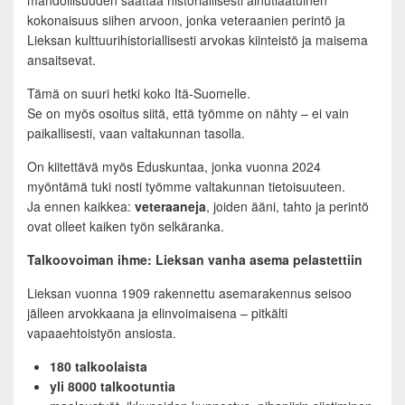
mahdollisuuden saattaa historiallisesti ainutlaatuinen
kokonaisuus siihen arvoon, jonka veteraanien perintö ja
Lieksan kulttuurihistoriallisesti arvokas kiinteistö ja maisema
ansaitsevat.
Tämä on suuri hetki koko Itä-Suomelle.
Se on myös osoitus siitä, että työmme on nähty – ei vain
paikallisesti, vaan valtakunnan tasolla.
On kiitettävä myös Eduskuntaa, jonka vuonna 2024
myöntämä tuki nosti työmme valtakunnan tietoisuuteen.
Ja ennen kaikkea:
veteraaneja
, joiden ääni, tahto ja perintö
ovat olleet kaiken työn selkäranka.
Talkoovoiman ihme: Lieksan vanha asema pelastettiin
Lieksan vuonna 1909 rakennettu asemarakennus seisoo
jälleen arvokkaana ja elinvoimaisena – pitkälti
vapaaehtoistyön ansiosta.
180 talkoolaista
yli 8000 talkootuntia