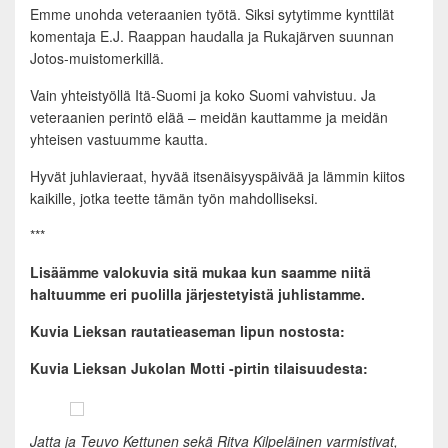
Emme unohda veteraanien työtä. Siksi sytytimme kynttilät
komentaja E.J. Raappan haudalla ja Rukajärven suunnan
Jotos-muistomerkillä.
Vain yhteistyöllä Itä-Suomi ja koko Suomi vahvistuu. Ja
veteraanien perintö elää – meidän kauttamme ja meidän
yhteisen vastuumme kautta.
Hyvät juhlavieraat, hyvää itsenäisyyspäivää ja lämmin kiitos
kaikille, jotka teette tämän työn mahdolliseksi.
***
Lisäämme valokuvia sitä mukaa kun saamme niitä
haltuumme eri puolilla järjestetyistä juhlistamme.
Kuvia Lieksan rautatieaseman lipun nostosta:
Kuvia Lieksan Jukolan Motti -pirtin tilaisuudesta:
Jatta ja Teuvo Kettunen sekä Ritva Kilpeläinen varmistivat,