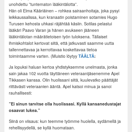
unohdettu ”tuntematon lääkintälotta”.
Hän oli Elma Kääriäinen – rohkea sairaanhoitaja, joka pysyi
leikkaussalissa, kun kranaatin poistaminen sotamies Hugo
Turusen kehosta uhkasi räjähtää käsiin. Sotilas pelastui
lääkäri Paavo Varan ja hänen avukseen jääneen
lääkintälotan määrätietoisen työn tuloksena. Tällaiset
ihmiskohtalot kertovat siitä, että jatkuvasti saamme uutta
tallennettavaa ja kerrottavaa koskettavaa tietoa
toimintaamme varten. (Muistio löytyy
TÄÄLTÄ
:
Ja lopuksi haluan kertoa yhdistyksemme unelmasta, jonka
sain jakaa 102 vuotta täyttäneen veteraanijäsenemme Apel
Tikkasen kanssa. Olin huolissani siitä, kuulevatko päättäjät
riittävästi veteraanien ääntä. Apel katsoi minua ja sanoi
rauhallisesti:
”Ei sinun tarvitse olla huolissasi. Kyllä kansanedustajat
osaavat lukea.”
Siinä on viisaus: kun teemme työmme huolella, sydämellä ja
rehellisyydellä, se kyllä huomataan.