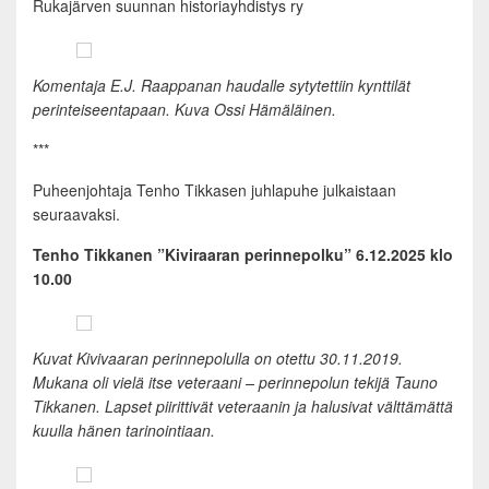
Rukajärven suunnan historiayhdistys ry
Komentaja E.J. Raappanan haudalle sytytettiin kynttilät
perinteiseentapaan. Kuva Ossi Hämäläinen.
***
Puheenjohtaja Tenho Tikkasen juhlapuhe julkaistaan
seuraavaksi.
Tenho Tikkanen ”Kiviraaran perinnepolku” 6.12.2025 klo
10.00
Kuvat Kivivaaran perinnepolulla on otettu 30.11.2019.
Mukana oli vielä itse veteraani – perinnepolun tekijä Tauno
Tikkanen. Lapset piirittivät veteraanin ja halusivat välttämättä
kuulla hänen tarinointiaan.