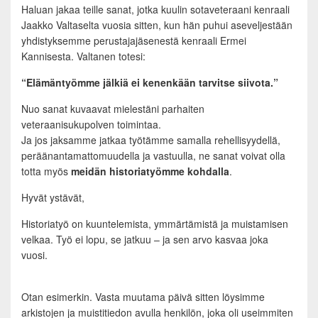
Haluan jakaa teille sanat, jotka kuulin sotaveteraani kenraali
Jaakko Valtaselta vuosia sitten, kun hän puhui aseveljestään
yhdistyksemme perustajajäsenestä kenraali Ermei
Kannisesta. Valtanen totesi:
“Elämäntyömme jälkiä ei kenenkään tarvitse siivota.”
Nuo sanat kuvaavat mielestäni parhaiten
veteraanisukupolven toimintaa.
Ja jos jaksamme jatkaa työtämme samalla rehellisyydellä,
peräänantamattomuudella ja vastuulla, ne sanat voivat olla
totta myös
meidän historiatyömme kohdalla
.
Hyvät ystävät,
Historiatyö on kuuntelemista, ymmärtämistä ja muistamisen
velkaa. Työ ei lopu, se jatkuu – ja sen arvo kasvaa joka
vuosi.
Otan esimerkin. Vasta muutama päivä sitten löysimme
arkistojen ja muistitiedon avulla henkilön, joka oli useimmiten