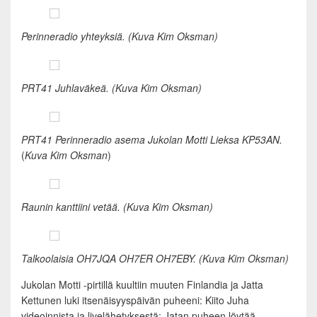
Perinneradio yhteyksiä.
(Kuva Kim Oksman)
PRT41 Juhlaväkeä.
(Kuva Kim Oksman)
PRT41 Perinneradio asema Jukolan Motti Lieksa KP53AN.
(
Kuva Kim Oksman
)
Raunin kanttiini vetää. (Kuva Kim Oksman)
Talkoolaisia OH7JQA OH7ER OH7EBY. (Kuva Kim Oksman)
Jukolan Motti -pirtillä kuultiin muuten Finlandia ja Jatta
Kettunen luki itsenäisyyspäivän puheeni: Kiito Juha
videoinnista ja livelähetyksestä: Jatan puheen löytää