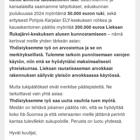
kansalaisilta saamamme lahjoitukset, eduskunnan
joulukuussa 2024 myöntämä
50.000 euron tuki
, sekä
erityisesti Pohjois-Karjalan ELY-keskuksen rohkea ja
kauaskantoinen päätös myöntää
200.000 euroa Lieksan
Rukajärvi-keskuksen alueen kunnostamiseen
– nämä
kertovat meille yhden tärkeän asian:
Yhdistyksemme työ on arvostettua ja se on
merkityksellistä. Tulemme tarkoin punnitsemaan varojen
käytön, niin että se hyödyttäisi maksimaalisesti
yhteiskuntaa. Lieksan rautatieaseman arvokkaat
rakennukset säilyvät yleisön arvokkaassa käytössä.
Mutta tukipäätökset eivät merkitse päätepistettä. Ne
tarkoittavat vain yhtä asiaa:
Yhdistyksemme työ saa uutta vauhtia tuen myötä.
Meidän on tehtävä jokainen päätös niin, että se hyödyttää
koko Itä-Suomea ja että veteraanien meille jättämä perintö
kantaa tulevillekin sukupolville. Perusta on luotu yhdessä.
Hyvät kuulijat,