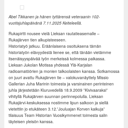
Abel Tikkanen ja hänen tyttärensä veteraanin 102-
vuotisjuhlapäivänä 7.11.2025 Keiteleellä.
Rukapirtti nousee vielä Lieksan rautatieasemalle –
Rukajärven tien alkupisteeseen.
Historiatyö jatkuu. Eräänlaisena osoituksena tämän
historiatyön elävyydestä lienee se, että tänään vietämme
itsenäisyyspäivää työn merkeissä kolmessa paikassa.
Lieksan Jukolan Motissa yhdessä Ylä-Karjalan
radioamatöörien ja monien talkoolaisten kanssa. Sotkamossa
on juuri avattu Rukajärven tie – valokuvanäyttely Missio
Gallerian Juha Marinin toimesta ja varsinainen perinteinen
juhla järjestetään Kiuruvedellä 18.9.2009 ”Kivivaaraksi”
vihityllä Rukajärven suunnan perinnepolulla. Lieksan
Rukajärvi-keskuksessa nostimme lipun salkoon ja siellä
vietettiin jo etukäteen 3.12.”Jouluajan Korven kaikuja”
tilaisuus Team Historian Vuosikymmenet toimesta salin
täyteisen yleisön kanssa.