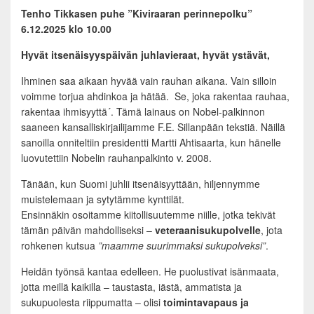
Tenho Tikkasen puhe ”Kiviraaran perinnepolku”
6.12.2025 klo 10.00
Hyvät itsenäisyyspäivän juhlavieraat, hyvät ystävät,
Ihminen saa aikaan hyvää vain rauhan aikana. Vain silloin
voimme torjua ahdinkoa ja hätää. Se, joka rakentaa rauhaa,
rakentaa ihmisyyttä´. Tämä lainaus on Nobel-palkinnon
saaneen kansalliskirjailijamme F.E. Sillanpään tekstiä. Näillä
sanoilla onniteltiin presidentti Martti Ahtisaarta, kun hänelle
luovutettiin Nobelin rauhanpalkinto v. 2008.
Tänään, kun Suomi juhlii itsenäisyyttään, hiljennymme
muistelemaan ja sytytämme kynttilät.
Ensinnäkin osoitamme kiitollisuutemme niille, jotka tekivät
tämän päivän mahdolliseksi –
veteraanisukupolvelle
, jota
rohkenen kutsua
”maamme suurimmaksi sukupolveksi”
.
Heidän työnsä kantaa edelleen. He puolustivat isänmaata,
jotta meillä kaikilla – taustasta, iästä, ammatista ja
sukupuolesta riippumatta – olisi
toimintavapaus ja