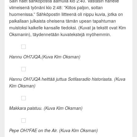
Sain näet sähköpostia aamulla klo 2:40. Vastasin hänelle
viimeisenä työnäni klo 2:48: ”Kiitos paljon, soitan
huomenissa.” Sähköpostin liitteenä oli nippu kuvia, jotka on
paikallaan julkaista oheisena tämän upean tapahtuman
muistoksi kaikelle kansalle tiedoksi. (Kuvat ja tekstit ovat Kim
Oksmanin), täydennetään kuvatekstejä myöhemmin.
Hannu OH7JQA.
(Kuva Kim Oksman)
Hannu OH7JQA heittää juttua Sotilasradio historiasta.
(Kuva
Kim Oksman)
Makkara paistuu.
(Kuva Kim Oksman)
Pepe OH7FAE on the Air.
(Kuva Kim Oksman)