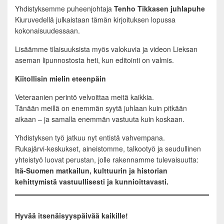
Yhdistyksemme puheenjohtaja
Tenho Tikkasen juhlapuhe
Kiuruvedellä julkaistaan tämän kirjoituksen lopussa
kokonaisuudessaan.
Lisäämme tilaisuuksista myös valokuvia ja videon Lieksan
aseman lipunnostosta heti, kun editointi on valmis.
Kiitollisin mielin eteenpäin
Veteraanien perintö velvoittaa meitä kaikkia.
Tänään meillä on enemmän syytä juhlaan kuin pitkään
aikaan – ja samalla enemmän vastuuta kuin koskaan.
Yhdistyksen työ jatkuu nyt entistä vahvempana.
Rukajärvi-keskukset, aineistomme, talkootyö ja seudullinen
yhteistyö luovat perustan, jolle rakennamme tulevaisuutta:
Itä-Suomen matkailun, kulttuurin ja historian
kehittymistä vastuullisesti ja kunnioittavasti.
Hyvää itsenäisyyspäivää kaikille!