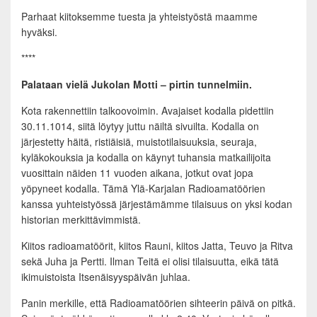
Parhaat kiitoksemme tuesta ja yhteistyöstä maamme
hyväksi.
****
Palataan vielä Jukolan Motti – pirtin tunnelmiin.
Kota rakennettiin talkoovoimin. Avajaiset kodalla pidettiin
30.11.1014, siitä löytyy juttu näiltä sivuilta. Kodalla on
järjestetty häitä, ristiäisiä, muistotilaisuuksia, seuraja,
kyläkokouksia ja kodalla on käynyt tuhansia matkailijoita
vuosittain näiden 11 vuoden aikana, jotkut ovat jopa
yöpyneet kodalla. Tämä Ylä-Karjalan Radioamatöörien
kanssa yuhteistyössä järjestämämme tilaisuus on yksi kodan
historian merkittävimmistä.
Kiitos radioamatöörit, kiitos Rauni, kiitos Jatta, Teuvo ja Ritva
sekä Juha ja Pertti. Ilman Teitä ei olisi tilaisuutta, eikä tätä
ikimuistoista Itsenäisyyspäivän juhlaa.
Panin merkille, että Radioamatöörien sihteerin päivä on pitkä.