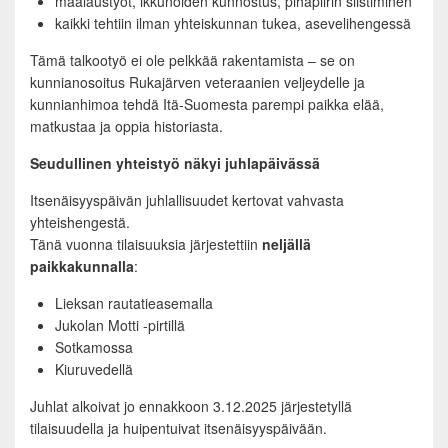
maalaustyöt, ikkunoiden kunnostus, pihapiirin siistiminen
kaikki tehtiin ilman yhteiskunnan tukea, asevelihengessä
Tämä talkootyö ei ole pelkkää rakentamista – se on
kunnianosoitus Rukajärven veteraanien veljeydelle ja
kunnianhimoa tehdä Itä-Suomesta parempi paikka elää,
matkustaa ja oppia historiasta.
Seudullinen yhteistyö näkyi juhlapäivässä
Itsenäisyyspäivän juhlallisuudet kertovat vahvasta
yhteishengestä.
Tänä vuonna tilaisuuksia järjestettiin
neljällä
paikkakunnalla
:
Lieksan rautatieasemalla
Jukolan Motti -pirtillä
Sotkamossa
Kiuruvedellä
Juhlat alkoivat jo ennakkoon 3.12.2025 järjestetyllä
tilaisuudella ja huipentuivat itsenäisyyspäivään.