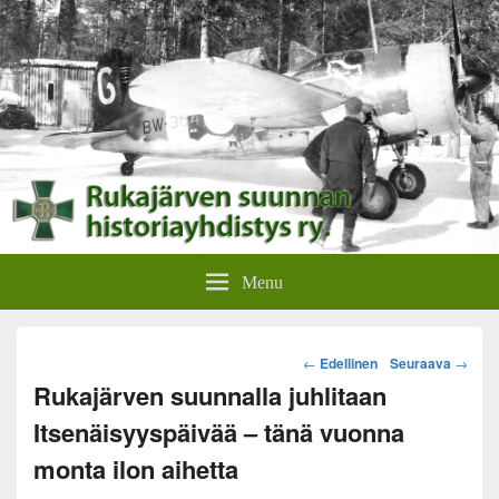
Rukajärven suunnan
Rukajärven suunnan historiayhdistyksen verkkosivut.
Menu
historiayhdistys
Post
←
Edellinen
Seuraava
→
navigation
Rukajärven suunnalla juhlitaan
Itsenäisyyspäivää – tänä vuonna
monta ilon aihetta