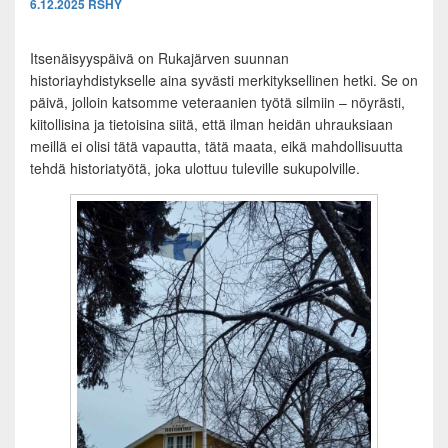
6.12.2025
RSHY
Itsenäisyyspäivä on Rukajärven suunnan
historiayhdistykselle aina syvästi merkityksellinen hetki. Se on
päivä, jolloin katsomme veteraanien työtä silmiin – nöyrästi,
kiitollisina ja tietoisina siitä, että ilman heidän uhrauksiaan
meillä ei olisi tätä vapautta, tätä maata, eikä mahdollisuutta
tehdä historiatyötä, joka ulottuu tuleville sukupolville.