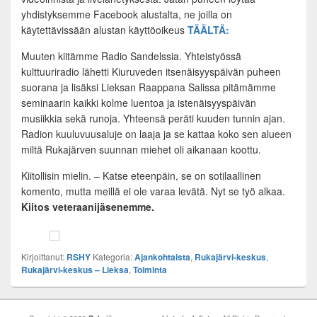
yhdistyksemme Facebook alustalta, ne joilla on
käytettävissään alustan käyttöoikeus
TÄÄLTÄ:
Muuten kiitämme Radio Sandelssia. Yhteistyössä
kulttuuriradio lähetti Kiuruveden itsenäisyyspäivän puheen
suorana ja lisäksi Lieksan Raappana Salissa pitämämme
seminaarin kaikki kolme luentoa ja istenäisyyspäivän
musiikkia sekä runoja. Yhteensä peräti kuuden tunnin ajan.
Radion kuuluvuusaluje on laaja ja se kattaa koko sen alueen
miltä Rukajärven suunnan miehet oli aikanaan koottu.
Kiitollisin mielin. – Katse eteenpäin, se on sotilaallinen
komento, mutta meillä ei ole varaa levätä. Nyt se työ alkaa.
Kiitos veteraanijäsenemme.
Kirjoittanut:
RSHY
Kategoria:
Ajankohtaista
,
Rukajärvi-keskus
,
Rukajärvi-keskus – Lieksa
,
Toiminta