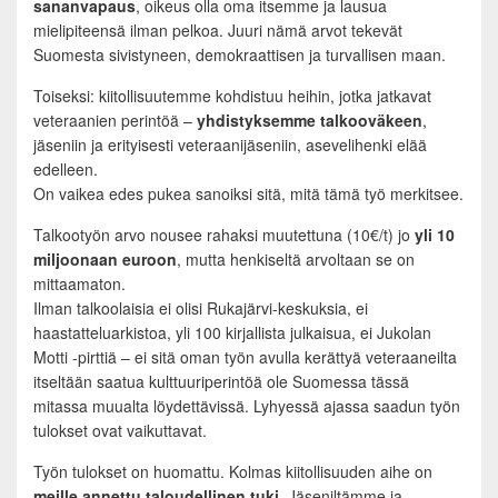
sananvapaus
, oikeus olla oma itsemme ja lausua
mielipiteensä ilman pelkoa. Juuri nämä arvot tekevät
Suomesta sivistyneen, demokraattisen ja turvallisen maan.
Toiseksi: kiitollisuutemme kohdistuu heihin, jotka jatkavat
veteraanien perintöä –
yhdistyksemme talkooväkeen
,
jäseniin ja erityisesti veteraanijäseniin, asevelihenki elää
edelleen.
On vaikea edes pukea sanoiksi sitä, mitä tämä työ merkitsee.
Talkootyön arvo nousee rahaksi muutettuna (10€/t) jo
yli 10
miljoonaan euroon
, mutta henkiseltä arvoltaan se on
mittaamaton.
Ilman talkoolaisia ei olisi Rukajärvi-keskuksia, ei
haastatteluarkistoa, yli 100 kirjallista julkaisua, ei Jukolan
Motti -pirttiä – ei sitä oman työn avulla kerättyä veteraaneilta
itseltään saatua kulttuuriperintöä ole Suomessa tässä
mitassa muualta löydettävissä. Lyhyessä ajassa saadun työn
tulokset ovat vaikuttavat.
Työn tulokset on huomattu. Kolmas kiitollisuuden aihe on
meille annettu taloudellinen tuki
. Jäseniltämme ja