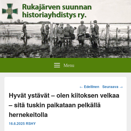
Rukajärven suunnan
Rukajärven suunnan historiayhdistyksen verkkosivut.
Menu
historiayhdistys
Post
←
Edellinen
Seuraava
→
navigation
Hyvät ystävät – olen kiitoksen velkaa
– sitä tuskin paikataan pelkällä
hernekeitolla
16.6.2025
RSHY