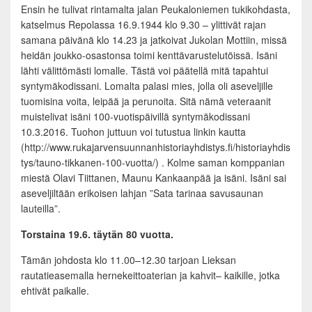
Ensin he tulivat rintamalta jalan Peukaloniemen tukikohdasta,
katselmus Repolassa 16.9.1944 klo 9.30 – ylittivät rajan
samana päivänä klo 14.23 ja jatkoivat Jukolan Mottiin, missä
heidän joukko-osastonsa toimi kenttävarustelutöissä. Isäni
lähti välittömästi lomalle. Tästä voi päätellä mitä tapahtui
syntymäkodissani. Lomalta palasi mies, jolla oli aseveljille
tuomisina voita, leipää ja perunoita. Sitä nämä veteraanit
muistelivat isäni 100-vuotispäivillä syntymäkodissani
10.3.2016. Tuohon juttuun voi tutustua linkin kautta
(http://www.rukajarvensuunnanhistoriayhdistys.fi/historiayhdis
tys/tauno-tikkanen-100-vuotta/) . Kolme saman komppanian
miestä Olavi Tiittanen, Maunu Kankaanpää ja isäni. Isäni sai
aseveljiltään erikoisen lahjan ”Sata tarinaa savusaunan
lauteilla”.
Torstaina 19.6. täytän 80 vuotta.
Tämän johdosta klo 11.00–12.30 tarjoan Lieksan
rautatieasemalla hernekeittoaterian ja kahvit– kaikille, jotka
ehtivät paikalle.