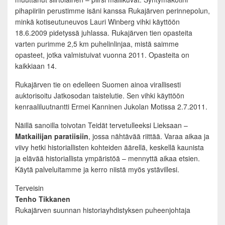
pihapiiriin perustimme isäni kanssa Rukajärven perinnepolun,
minkä kotiseutuneuvos Lauri Winberg vihki käyttöön
18.6.2009 pidetyssä juhlassa. Rukajärven tien opasteita
varten purimme 2,5 km puhelinlinjaa, mistä saimme
opasteet, jotka valmistuivat vuonna 2011. Opasteita on
kaikkiaan 14.
Rukajärven tie on edelleen Suomen ainoa virallisesti
auktorisoitu Jatkosodan taistelutie. Sen vihki käyttöön
kenraaliluutnantti Ermei Kanninen Jukolan Motissa 2.7.2011.
Näillä sanoilla toivotan Teidät tervetulleeksi Lieksaan –
Matkailijan paratiisiin
, jossa nähtävää riittää. Varaa aikaa ja
viivy hetki historiallisten kohteiden äärellä, keskellä kaunista
ja elävää historiallista ympäristöä – mennyttä aikaa etsien.
Käytä palveluitamme ja kerro niistä myös ystävillesi.
Terveisin
Tenho Tikkanen
Rukajärven suunnan historiayhdistyksen puheenjohtaja