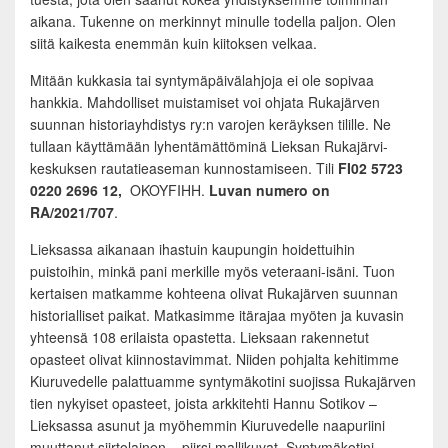
aikana. Tukenne on merkinnyt minulle todella paljon. Olen
siitä kaikesta enemmän kuin kiitoksen velkaa.
Mitään kukkasia tai syntymäpäivälahjoja ei ole sopivaa
hankkia. Mahdolliset muistamiset voi ohjata Rukajärven
suunnan historiayhdistys ry:n varojen keräyksen tilille. Ne
tullaan käyttämään lyhentämättöminä Lieksan Rukajärvi-
keskuksen rautatieaseman kunnostamiseen. Tili
FI02 5723
0220 2696 12,
OKOYFIHH.
Luvan numero on
RA/2021/707
.
Lieksassa aikanaan ihastuin kaupungin hoidettuihin
puistoihin, minkä pani merkille myös veteraani-isäni. Tuon
kertaisen matkamme kohteena olivat Rukajärven suunnan
historialliset paikat. Matkasimme itärajaa myöten ja kuvasin
yhteensä 108 erilaista opastetta. Lieksaan rakennetut
opasteet olivat kiinnostavimmat. Niiden pohjalta kehitimme
Kiuruvedelle palattuamme syntymäkotini suojissa Rukajärven
tien nykyiset opasteet, joista arkkitehti Hannu Sotikov –
Lieksassa asunut ja myöhemmin Kiuruvedelle naapuriini
muuttanut siirtolainen – piirsi mallikuvat. Syntymäkotini