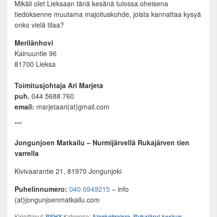
Mikäli olet Lieksaan tänä kesänä tulossa oheisena
tiedoksenne muutama majoituskohde, joista kannattaa kysyä
onko vielä tilaa?
Merilänhovi
Kainuuntie 96
81700 Lieksa
Toimitusjohtaja Ari Marjeta
puh.
044 5688 760
email:
marjetaari(at)gmail.com
***
Jongunjoen Matkailu – Nurmijärvellä Rukajärven tien
varrella
Kivivaarantie 21, 81970 Jongunjoki
Puhelinnumero:
040 0949215
– info
(at)jongunjoenmatkailu.com
Kirjoittanut:
RSHY
Kategoria:
Ajankohtaista
,
Rukajärvi-keskus
,