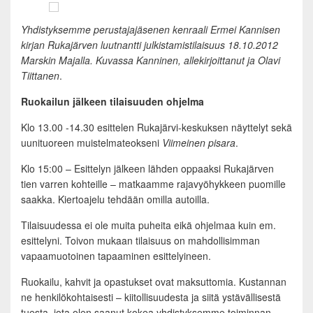
Yhdistyksemme perustajajäsenen kenraali Ermei Kannisen
kirjan Rukajärven luutnantti julkistamistilaisuus 18.10.2012
Marskin Majalla. Kuvassa Kanninen, allekirjoittanut ja Olavi
Tiittanen
.
Ruokailun jälkeen tilaisuuden ohjelma
Klo 13.00 -14.30 esittelen Rukajärvi-keskuksen näyttelyt sekä
uunituoreen muistelmateokseni
Viimeinen pisara
.
Klo 15:00 – Esittelyn jälkeen lähden oppaaksi Rukajärven
tien varren kohteille – matkaamme rajavyöhykkeen puomille
saakka. Kiertoajelu tehdään omilla autoilla.
Tilaisuudessa ei ole muita puheita eikä ohjelmaa kuin em.
esittelyni. Toivon mukaan tilaisuus on mahdollisimman
vapaamuotoinen tapaaminen esittelyineen.
Ruokailu, kahvit ja opastukset ovat maksuttomia. Kustannan
ne henkilökohtaisesti – kiitollisuudesta ja siitä ystävällisestä
tuesta, jota olen saanut kokea yhdistyksemme toiminnan