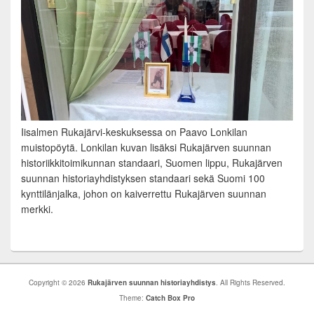
Iisalmen Rukajärvi-keskuksessa on Paavo Lonkilan
muistopöytä. Lonkilan kuvan lisäksi Rukajärven suunnan
historiikkitoimikunnan standaari, Suomen lippu, Rukajärven
suunnan historiayhdistyksen standaari sekä Suomi 100
kynttilänjalka, johon on kaiverrettu Rukajärven suunnan
merkki.
Copyright © 2026
Rukajärven suunnan historiayhdistys
. All Rights Reserved.
Theme:
Catch Box Pro