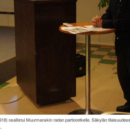
918) osallistui Muurmanskin radan partioretkelle. Säkylän tilaisuudes
.