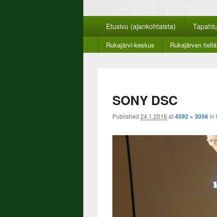
Rukajärven suun
Rukajärven suunnan historiayhdistyksen ver
Päävalikko
Etusivu (ajankohtaista)
Tapaht
Toinen
Rukajärvi-keskus
Rukajärven tiellä
valikko
SONY DSC
Published
24.1.2016
at
4592 × 3056
in