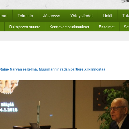
nan historiayhdistys
kkosivut.
umat
Toiminta
Jäsenyys
Yhteystiedot
Linkit
Tuk
Rukajärven suunta
Kenttävartiotutkimukset
Esitelmät
Sot
Raine Narvan esitelmä: Muurmannin radan partioretki kiinnostaa