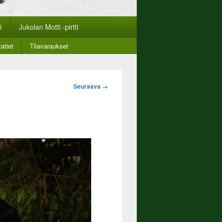
i
Jukolan Motti -pirtti
atiet
Tilavaraukset
Image
Seuraava →
navigation