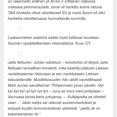
on rakennettu erillinen yli 40 km:n mittainen miljoonia
maksava perinnerautatie, sinne oli hankittu kolme veturia.
Tätä hanketta olivat rahoittaneet EU ja myös Suomi oli ollut
hanketta rahoittamassa huomattavilla summilla.
Laaksomiehen esitelmä sisälsi myös kattavan koosteen
Suomen rautatieliikenteen historiatietoa.
Kuva TJT.
Jatta Kettunen: Juhlan odotetuin – kohokohta oli tietysti Jatta
Kettusen tarinallinen konsertti, mikä keskittyi pääosin Lieksan
rautatieaseman historiaan ja sen merkitykseen Lieksan
talouselämälle. Musiikkiosuuden hän aloitti vauhdikkaasti
Matti Jurvan sanoittaman ”Pohjanmaan junan sävelin: Hyt-
kyt-kyt-kyt ryt-kyt-nyt-kyt – Juna se meni meni pohjolaan –
Vaunussa kansa kerto juttujansa, – Kulkijapoika se vihelteli
vaan…” Jatan esitys sai raikuvat suosionosoitukset ja
esitystä kuultiin kommentoitavan yleisöstä: ”Jaettu ilo on
kaksinkertainen ilo.”