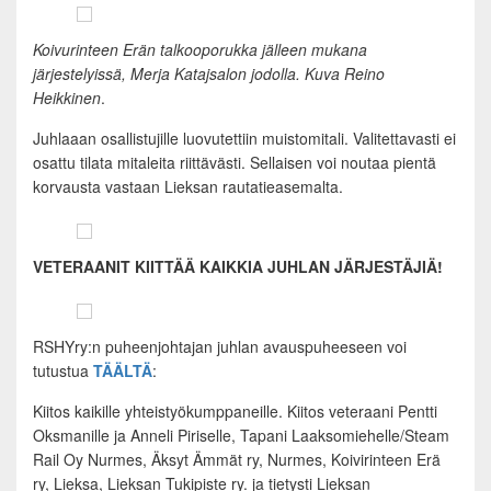
Koivurinteen Erän talkooporukka jälleen mukana
järjestelyissä, Merja Katajsalon jodolla. Kuva Reino
Heikkinen
.
Juhlaaan osallistujille luovutettiin muistomitali. Valitettavasti ei
osattu tilata mitaleita riittävästi. Sellaisen voi noutaa pientä
korvausta vastaan Lieksan rautatieasemalta.
VETERAANIT KIITTÄÄ KAIKKIA JUHLAN JÄRJESTÄJIÄ!
RSHYry:n puheenjohtajan juhlan avauspuheeseen voi
tutustua
TÄÄLTÄ
:
Kiitos kaikille yhteistyökumppaneille. Kiitos veteraani Pentti
Oksmanille ja Anneli Piriselle, Tapani Laaksomiehelle/Steam
Rail Oy Nurmes, Äksyt Ämmät ry, Nurmes, Koivirinteen Erä
ry, Lieksa, Lieksan Tukipiste ry. ja tietysti Lieksan