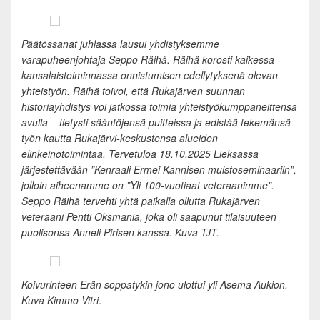
Päätössanat juhlassa lausui yhdistyksemme
varapuheenjohtaja Seppo Räihä. Räihä korosti kaikessa
kansalaistoiminnassa onnistumisen edellytyksenä olevan
yhteistyön. Räihä toivoi, että Rukajärven suunnan
historiayhdistys voi jatkossa toimia yhteistyökumppaneittensa
avulla – tietysti sääntöjensä puitteissa ja edistää tekemänsä
työn kautta Rukajärvi-keskustensa alueiden
elinkeinotoimintaa. Tervetuloa 18.10.2025 Lieksassa
järjestettävään ”Kenraali Ermei Kannisen muistoseminaariin”,
jolloin aiheenamme on ”Yli 100-vuotiaat veteraanimme”.
Seppo Räihä tervehti yhtä paikalla ollutta Rukajärven
veteraani Pentti Oksmania, joka oli saapunut tilaisuuteen
puolisonsa Anneli Pirisen kanssa. Kuva TJT.
Koivurinteen Erän soppatykin jono ulottui yli Asema Aukion.
Kuva Kimmo Vitri
.