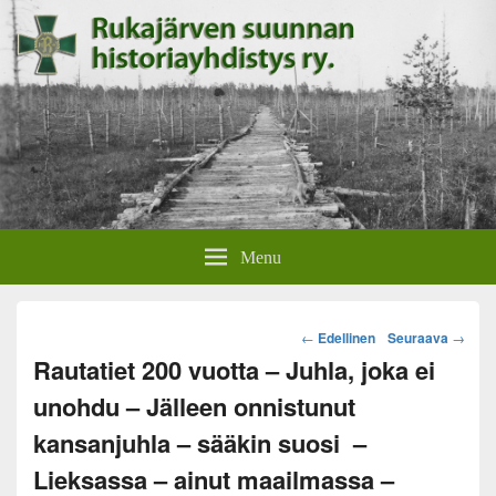
Rukajärven suunnan
Rukajärven suunnan historiayhdistyksen verkkosivut.
Menu
historiayhdistys
Post
←
Edellinen
Seuraava
→
navigation
Rautatiet 200 vuotta – Juhla, joka ei
unohdu – Jälleen onnistunut
kansanjuhla – sääkin suosi –
Lieksassa – ainut maailmassa –