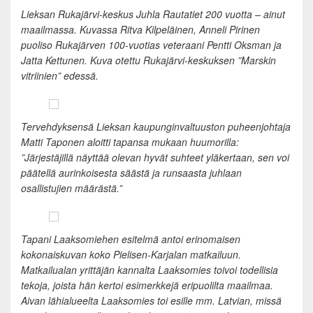
Lieksan Rukajärvi-keskus Juhla Rautatiet 200 vuotta – ainut
maailmassa. Kuvassa Ritva Kilpeläinen, Anneli Pirinen
puoliso Rukajärven 100-vuotias veteraani Pentti Oksman ja
Jatta Kettunen. Kuva otettu Rukajärvi-keskuksen ”Marskin
vitriinien” edessä.
Tervehdyksensä Lieksan kaupunginvaltuuston puheenjohtaja
Matti Taponen aloitti tapansa mukaan huumorilla:
”Järjestäjillä näyttää olevan hyvät suhteet yläkertaan, sen voi
päätellä aurinkoisesta säästä ja runsaasta juhlaan
osallistujien määrästä.”
Tapani Laaksomiehen esitelmä antoi erinomaisen
kokonaiskuvan koko Pielisen-Karjalan matkailuun.
Matkailualan yrittäjän kannalta Laaksomies toivoi todellisia
tekoja, joista hän kertoi esimerkkejä eripuolilta maailmaa.
Aivan lähialueelta Laaksomies toi esille mm. Latvian, missä