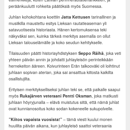
peräänkuulutti rohkeita päätöksiä myös Suomessa.
Juhlan kohokohtana koettiin
Jatta Kettusen
tarinallinen ja
musiikilla maustettu esitys Lieksan rautatieaseman yli
satavuotisesta historiasta. Hänen kertomuksensa teki
näkyväksi sen, kuinka tärkeä merkitys asemalla on ollut
Lieksan talouselämälle ja koko seudun kehitykselle.
Tilaisuuden päätti historiayhdistyksen
Seppo Räihä
, joka veti
yhteen päivän annin ja johdatti juhlayleisön perinteikkään
hernekeiton ääreen. Koivurinteen Erän talkooväki oli loihtinut
juhlaan sopivan aterian, joka sai ansaittua kiitosta kaikilta
osallistujilta.
Erityisen merkitykselliseksi juhlan teki se, että paikalle saapui
myös
Rukajärven veteraani Pentti Oksman
, joka matkusti
juhlaan höyryjunalla – elävä muistutus siitä, että nämä juhlat
ovat kunnianosoitus koko sodan kokeneelle sukupolvelle.
”Kiitos vapaista vuosista!”
– tämä viesti kuului monen
huulilta päivän aikana, kun juhlayleisö saattoi veteraania