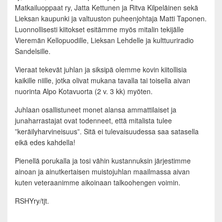
Matkailuoppaat ry, Jatta Kettunen ja Ritva Kilpeläinen sekä
Lieksan kaupunki ja valtuuston puheenjohtaja Matti Taponen.
Luonnollisesti kiitokset esitämme myös mitalin tekijälle
Vieremän Kellopuodille, Lieksan Lehdelle ja kulttuuriradio
Sandelsille.
Vieraat tekevät juhlan ja siksipä olemme kovin kiitollisia
kaikille niille, jotka olivat mukana tavalla tai toisella aivan
nuorinta Alpo Kotavuorta (2 v. 3 kk) myöten.
Juhlaan osallistuneet monet alansa ammattilaiset ja
junaharrastajat ovat todenneet, että mitalista tulee
”keräilyharvineisuus”. Sitä ei tulevaisuudessa saa satasella
eikä edes kahdella!
Pienellä porukalla ja tosi vähin kustannuksin järjestimme
ainoan ja ainutkertaisen muistojuhlan maailmassa aivan
kuten veteraanimme aikoinaan talkoohengen voimin.
RSHYry/tjt.