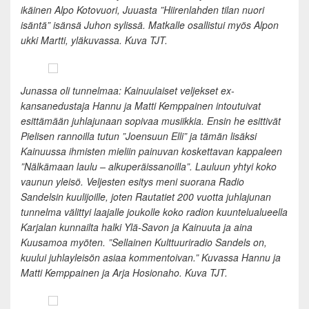
ikäinen Alpo Kotovuori, Juuasta ”Hiirenlahden tilan nuori
isäntä” isänsä Juhon sylissä. Matkalle osallistui myös Alpon
ukki Martti, yläkuvassa. Kuva TJT.
Junassa oli tunnelmaa: Kainuulaiset veljekset ex-
kansanedustaja Hannu ja Matti Kemppainen intoutuivat
esittämään juhlajunaan sopivaa musiikkia. Ensin he esittivät
Pielisen rannoilla tutun ”Joensuun Elli” ja tämän lisäksi
Kainuussa ihmisten mieliin painuvan koskettavan kappaleen
”Nälkämaan laulu – alkuperäissanoilla”. Lauluun yhtyi koko
vaunun yleisö. Veljesten esitys meni suorana Radio
Sandelsin kuulijoille, joten Rautatiet 200 vuotta juhlajunan
tunnelma välittyi laajalle joukolle koko radion kuuntelualueella
Karjalan kunnailta halki Ylä-Savon ja Kainuuta ja aina
Kuusamoa myöten. ”Sellainen Kulttuuriradio Sandels on,
kuului juhlayleisön asiaa kommentoivan.” Kuvassa Hannu ja
Matti Kemppainen ja Arja Hosionaho.
Kuva TJT.