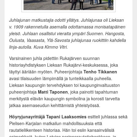
Juhlajunan matkustajia odotti yllätys. Juhlajunaa oli Lieksan
v. 1909 rakennetulla asemalla odottamassa monisatapäinen
yleisö. Juhlaan osallistui vieraita ympäri Suomen. Hangosta,
Oulusta, Vaasasta, Ylä-Savosta juhlajunaa ruokittiin kahdella
linja-autolla. Kuva Kimmo Vitri.
Varsinainen juhla pidettiin Rukajärven suunnan
historiayhdistyksen Lieksan Rukajärvi-keskuksessa, joka
täyttyi ääriään myöten. Puheenjohtaja
Tenho Tikkanen
avasi tilaisuuden lämpimällä ja tunteikkaalla puheella.
Lieksan kaupungin tervehdyksen toi kaupunginvaltuuston
puheenjohtaja
Matti Taponen
, joka painotti tapahtuman
merkitystä elävän kaupungin symbolina ja korosti tarvetta
jatkaa asemaseudun kehittämistä yhteistyössä.
Höyryjunayrittäjä Tapani Laaksomies
esitteli juhlassa sekä
Pielisen-Karjalan matkailun mahdollisuuksia että
rautatieliikenteen historiaa. Hän toi esiin kansainvälisiä
esimerkkejä, kuten Latvian perinnerautatiehankkeen, ja