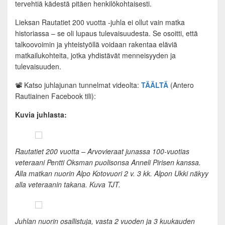
tervehtiä kädestä pitäen henkilökohtaisesti.
Lieksan Rautatiet 200 vuotta -juhla ei ollut vain matka
historiassa – se oli lupaus tulevaisuudesta. Se osoitti, että
talkoovoimin ja yhteistyöllä voidaan rakentaa eläviä
matkailukohteita, jotka yhdistävät menneisyyden ja
tulevaisuuden.
📽️ Katso juhlajunan tunnelmat videolta:
TÄÄLTÄ
(Antero
Rautiainen Facebook tili):
Kuvia juhlasta:
Rautatiet 200 vuotta – Arvovieraat junassa 100-vuotias
veteraani Pentti Oksman puolisonsa Anneli Pirisen kanssa.
Alla matkan nuorin Alpo Kotovuori 2 v. 3 kk. Alpon Ukki näkyy
alla veteraanin takana.
Kuva TJT.
Juhlan nuorin osallistuja, vasta 2 vuoden ja 3 kuukauden