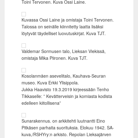
Toini Tervonen. Kuva Ossi Laine.
Kuvassa Ossi Laine ja omistaja Toini Tervonen.
Talossa on seinälle kiinnitetty laatta lisäksi
löytyvät täydelliset luovutuskirjat. Kuva TJT.
Valdemar Sormusen talo, Lieksan Viekissä,
omistaja Mika Piironen. Kuva TJT.
Kosolanmäen asevelitalo, Kauhava-Seuran
museo. Kuva Erkki Ylisippola.
Jukka Haavisto 19.3.2019 kirjeessään Tenho
Tikkaselle: ” Kevätterveisin ja komiasta kodista
edelleen kiitollisena”
Sunarakennus. on arkkitehti luutnantti Eino
Pitkäsen parhaita suorituksia. Elokuu 1942. SA-
kuva,/RSHYry:n arkisto. Repolan Lieksajärven