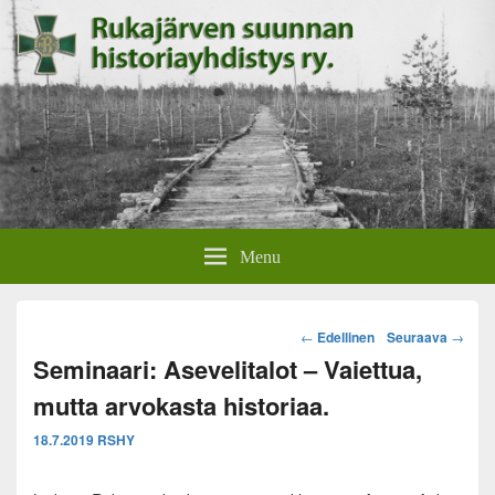
Rukajärven suunnan
Rukajärven suunnan historiayhdistyksen verkkosivut.
Menu
historiayhdistys
Post
←
Edellinen
Seuraava
→
navigation
Seminaari: Asevelitalot – Vaiettua,
mutta arvokasta historiaa.
18.7.2019
RSHY