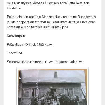
musiikkiesityksiä Mooses Huovisen sekä Jatta Kettusen
teksteihin.
Paltamolainen opettaja Mooses Huovinen toimi Rukajärvellä
joukkueenjohtajan tehtävissä. Sisarukset Jatta ja Ritva ovat
lieksalaisia monitaitoisia kulttuurintekijöitä
Kahvitarjoilu
Pääsylippu 10 €, sisältää kahvin
Tervetuloa!
Seuraavassa esitelmään liittyvä muutama valokuva: