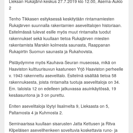
Lieksan Rukajärvi-keskus 27.7.2019 klo 12.00, Asema-Aukio
2
Tenho Tikkasen esityksessä keskitytään rintamamiesten
Rukajärven suunnalla rakentamien asevelitalojen historiaan.
Esitelmässä tulevat esille myös muut rintamalta tuodut
rakennukset sekä kuullaan tietoa Rukajärven miesten
rakentamista Marskin kolmesta saunasta, Raappanan
Rukapirtin Suomun saunasta ja Rukahovista.
Pistäydymme myös Kauhava-Seuran museossa, mikä on
Haaviston kulttuurisuvun kaatuneen Yrjö Haaviston perheelle
v. 1943 rakennettu asevelitalo. Esitelmä sisältää tietoa 58
rakennuksesta, joista rintamalta tuotuja asevelitaloja on 34.
Em. taloista 12 on edelleen jatkuvassa asuinkäytössä, 19
kesäasuntona ja 3 on purettu.
Eniten asevelitaloja löytyi Iisalmelta 9, Lieksasta on 5,
Paltamosta 4 ja Kuhmosta 2.
Seminaarissa kuullaan sisarusten Jatta Kettusen ja Ritva
Kilpeläisen asevelihenkeen soveltuvia koskettavia runo- ja