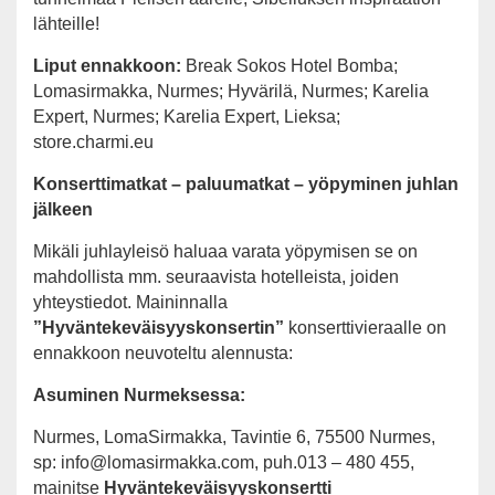
lähteille!
Liput ennakkoon:
Break Sokos Hotel Bomba;
Lomasirmakka, Nurmes; Hyvärilä, Nurmes; Karelia
Expert, Nurmes; Karelia Expert, Lieksa;
store.charmi.eu
Konserttimatkat – paluumatkat – yöpyminen juhlan
jälkeen
Mikäli juhlayleisö haluaa varata yöpymisen se on
mahdollista mm. seuraavista hotelleista, joiden
yhteystiedot. Maininnalla
”Hyväntekeväisyyskonsertin”
konserttivieraalle on
ennakkoon neuvoteltu alennusta:
Asuminen Nurmeksessa:
Nurmes, LomaSirmakka, Tavintie 6, 75500 Nurmes,
sp: info@lomasirmakka.com, puh.013 – 480 455,
mainitse
Hyväntekeväisyyskonsertti