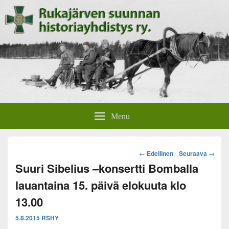
Rukajärven suunnan
Rukajärven suunnan historiayhdistyksen verkkosivut.
Menu
historiayhdistys
Post
←
Edellinen
Seuraava
→
navigation
Suuri Sibelius –konsertti Bomballa
lauantaina 15. päivä elokuuta klo
13.00
5.8.2015
RSHY