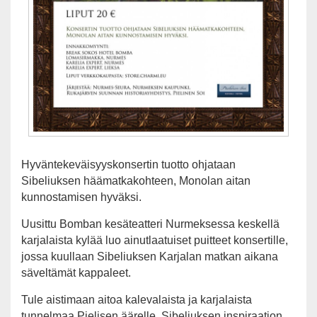
Hyväntekeväisyyskonsertin tuotto ohjataan
Sibeliuksen häämatkakohteen, Monolan aitan
kunnostamisen hyväksi.
Uusittu Bomban kesäteatteri Nurmeksessa keskellä
karjalaista kylää luo ainutlaatuiset puitteet konsertille,
jossa kuullaan Sibeliuksen Karjalan matkan aikana
säveltämät kappaleet.
Tule aistimaan aitoa kalevalaista ja karjalaista
tunnelmaa Pielisen äärelle, Sibeliuksen inspiraation