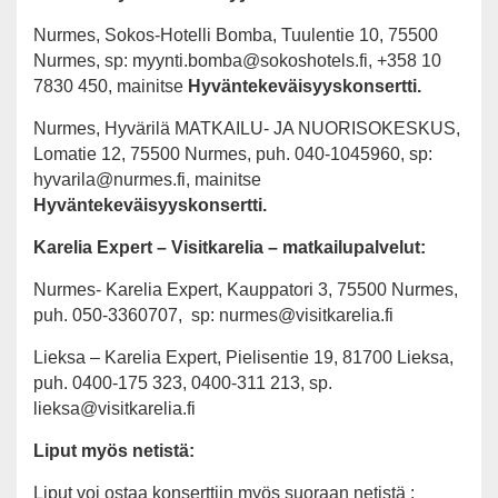
Nurmes, Sokos-Hotelli Bomba, Tuulentie 10, 75500
Nurmes, sp: myynti.bomba@sokoshotels.fi, +358 10
7830 450, mainitse
Hyväntekeväisyyskonsertti.
Nurmes, Hyvärilä MATKAILU- JA NUORISOKESKUS,
Lomatie 12, 75500 Nurmes, puh. 040-1045960, sp:
hyvarila@nurmes.fi, mainitse
Hyväntekeväisyyskonsertti.
Karelia Expert – Visitkarelia – matkailupalvelut:
Nurmes- Karelia Expert, Kauppatori 3, 75500 Nurmes,
puh. 050-3360707, sp: nurmes@visitkarelia.fi
Lieksa – Karelia Expert, Pielisentie 19, 81700 Lieksa,
puh. 0400-175 323, 0400-311 213, sp.
lieksa@visitkarelia.fi
Liput myös netistä:
Liput voi ostaa konserttiin myös suoraan netistä :