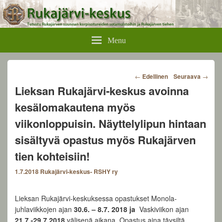
Rukajärvikeskus
Menu
Post
←
Edellinen
Seuraava
→
navigation
Lieksan Rukajärvi-keskus avoinna
kesälomakautena myös
viikonloppuisin. Näyttelylipun hintaan
sisältyvä opastus myös Rukajärven
tien kohteisiin!
1.7.2018
Rukajärvi-keskus- RSHY ry
Lieksan Rukajärvi-keskuksessa opastukset Monola-
juhlaviikkojen ajan
30.6. – 8.7. 2018 ja
Vaskiviikon ajan
21.7.-29.7.2018
välisenä aikana. Opastus aina täysiltä