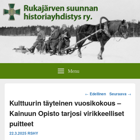
Rukajärven suunnan
Rukajärven suunnan historiayhdistyksen verkkosivut.
Menu
historiayhdistys
Post
←
Edellinen
Seuraava
→
navigation
Kulttuurin täyteinen vuosikokous –
Kainuun Opisto tarjosi virikkeelliset
puitteet
22.3.2025
RSHY