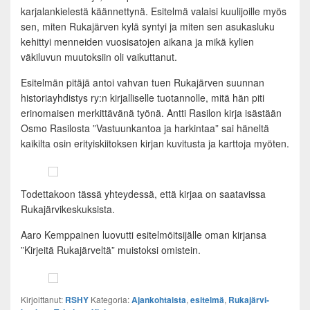
karjalankielestä käännettynä. Esitelmä valaisi kuulijoille myös
sen, miten Rukajärven kylä syntyi ja miten sen asukasluku
kehittyi menneiden vuosisatojen aikana ja mikä kylien
väkiluvun muutoksiin oli vaikuttanut.
Esitelmän pitäjä antoi vahvan tuen Rukajärven suunnan
historiayhdistys ry:n kirjalliselle tuotannolle, mitä hän piti
erinomaisen merkittävänä työnä. Antti Rasilon kirja isästään
Osmo Rasilosta ”Vastuunkantoa ja harkintaa” sai häneltä
kaikilta osin erityiskiitoksen kirjan kuvitusta ja karttoja myöten.
Todettakoon tässä yhteydessä, että kirjaa on saatavissa
Rukajärvikeskuksista.
Aaro Kemppainen luovutti esitelmöitsijälle oman kirjansa
”Kirjeitä Rukajärveltä” muistoksi omistein.
Kirjoittanut:
RSHY
Kategoria:
Ajankohtaista
,
esitelmä
,
Rukajärvi-