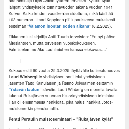
päätoimittaja Uljas Apilan tyttären terveiset. Kyllikki Apila
lahjoitti yhdistykselle toimintavuoden aikana vuoden 1941
Korven Kaiku-lehden vuosikerran sidottuna, mikä käsittää
103 numeroa. Ilmari Koppinen piti lupauksensa mukaisesti
esitelmän ”
Valamon luostari sotien aikana
” (6.2.2025).
Tikkanen luki kirjailija Antti Tuurin terveisten: ”En nyt pääse
Mieslahteen, mutta terveiseni vuosikokoukseen.
Valmistelemme Aku Louhimiehen kanssa elokuvaa….”
Kokous esitti 90 vuotta 25.3.2025 täyttävälle kotiseutuneuvos
Lauri Winbergille
yhdistyksen onnittelut yhdistyksen
jäsenten Taito Kainulaisen ja Raimo Jokisalmen esittämin
”
Ystävän laulun”
sävelin. Lauri Winberg on monella tavalla
tukenut Rukajärven suunnan historiayhdistyksen toimintaa.
Hän oli ensimmäisiä henkilöitä, joka halusi hankkia Jotos-
muistomerkin pienoismallin.
Pentti Perttulin muistoseminaari – ”Rukajärven kylät”