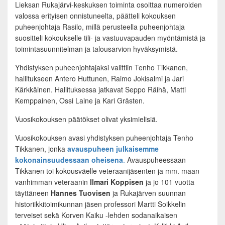
Lieksan Rukajärvi-keskuksen toiminta osoittaa numeroiden
valossa erityisen onnistuneelta, päätteli kokouksen
puheenjohtaja Rasilo, millä perusteella puheenjohtaja
suositteli kokoukselle tili- ja vastuuvapauden myöntämistä ja
toimintasuunnitelman ja talousarvion hyväksymistä.
Yhdistyksen puheenjohtajaksi valittiin Tenho Tikkanen,
hallitukseen Antero Huttunen, Raimo Jokisalmi ja Jari
Kärkkäinen. Hallituksessa jatkavat Seppo Räihä, Matti
Kemppainen, Ossi Laine ja Kari Gråsten.
Vuosikokouksen päätökset olivat yksimielisiä.
Vuosikokouksen avasi yhdistyksen puheenjohtaja Tenho
Tikkanen, jonka
avauspuheen julkaisemme
kokonainsuudessaan oheisena
.
Avauspuheessaan
Tikkanen toi kokousväelle veteraanijäsenten ja mm. maan
vanhimman veteraanin
Ilmari Koppisen
ja jo 101 vuotta
täyttäneen
Hannes Tuovisen
ja Rukajärven suunnan
historiikkitoimikunnan jäsen professori Martti Soikkelin
terveiset sekä Korven Kaiku -lehden sodanaikaisen