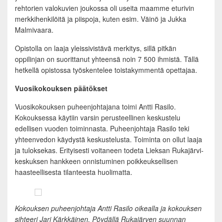
rehtorien valokuvien joukossa oli useita maamme eturivin
merkkihenkilöitä ja piispoja, kuten esim. Väinö ja Jukka
Malmivaara.
Opistolla on laaja yleissivistävä merkitys, sillä pitkän
oppilinjan on suorittanut yhteensä noin 7 500 ihmistä. Tällä
hetkellä opistossa työskentelee toistakymmentä opettajaa.
Vuosikokouksen päätökset
Vuosikokouksen puheenjohtajana toimi Antti Rasilo.
Kokouksessa käytiin varsin perusteellinen keskustelu
edellisen vuoden toiminnasta. Puheenjohtaja Rasilo teki
yhteenvedon käydystä keskustelusta. Toiminta on ollut laaja
ja tuloksekas. Erityisesti voitaneen todeta Lieksan Rukajärvi-
keskuksen hankkeen onnistuminen poikkeuksellisen
haasteellisesta tilanteesta huolimatta.
Kokouksen puheenjohtaja Antti Rasilo oikealla ja kokouksen
sihteeri Jari Kärkkäinen. Pöydällä Rukajärven suunnan