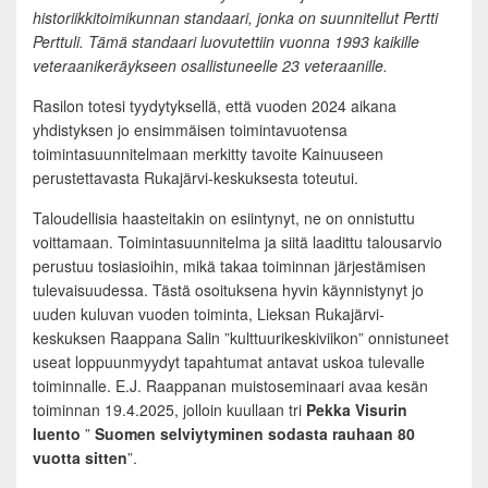
historiikkitoimikunnan standaari, jonka on suunnitellut Pertti
Perttuli. Tämä standaari luovutettiin vuonna 1993 kaikille
veteraanikeräykseen osallistuneelle 23 veteraanille.
Rasilon totesi tyydytyksellä, että vuoden 2024 aikana
yhdistyksen jo ensimmäisen toimintavuotensa
toimintasuunnitelmaan merkitty tavoite Kainuuseen
perustettavasta Rukajärvi-keskuksesta toteutui.
Taloudellisia haasteitakin on esiintynyt, ne on onnistuttu
voittamaan. Toimintasuunnitelma ja siitä laadittu talousarvio
perustuu tosiasioihin, mikä takaa toiminnan järjestämisen
tulevaisuudessa. Tästä osoituksena hyvin käynnistynyt jo
uuden kuluvan vuoden toiminta, Lieksan Rukajärvi-
keskuksen Raappana Salin ”kulttuurikeskiviikon” onnistuneet
useat loppuunmyydyt tapahtumat antavat uskoa tulevalle
toiminnalle. E.J. Raappanan muistoseminaari avaa kesän
toiminnan 19.4.2025, jolloin kuullaan tri
Pekka Visurin
luento
”
Suomen selviytyminen sodasta rauhaan 80
vuotta sitten
”.