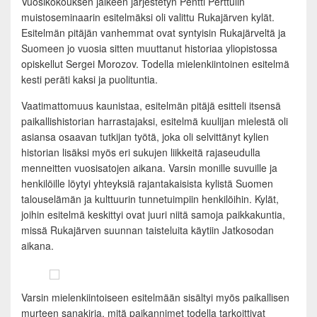
Vuosikokouksen jälkeen järjestetyn Pentti Perttulin
muistoseminaarin esitelmäksi oli valittu Rukajärven kylät.
Esitelmän pitäjän vanhemmat ovat syntyisin Rukajärveltä ja
Suomeen jo vuosia sitten muuttanut historiaa yliopistossa
opiskellut Sergei Morozov. Todella mielenkiintoinen esitelmä
kesti peräti kaksi ja puolituntia.
Vaatimattomuus kaunistaa, esitelmän pitäjä esitteli itsensä
paikallishistorian harrastajaksi, esitelmä kuulijan mielestä oli
asiansa osaavan tutkijan työtä, joka oli selvittänyt kylien
historian lisäksi myös eri sukujen liikkeitä rajaseudulla
menneitten vuosisatojen aikana. Varsin monille suvuille ja
henkilöille löytyi yhteyksiä rajantakaisista kylistä Suomen
talouselämän ja kulttuurin tunnetuimpiin henkilöihin. Kylät,
joihin esitelmä keskittyi ovat juuri niitä samoja paikkakuntia,
missä Rukajärven suunnan taisteluita käytiin Jatkosodan
aikana.
Varsin mielenkiintoiseen esitelmään sisältyi myös paikallisen
murteen sanakirja, mitä paikannimet todella tarkoittivat