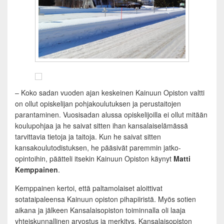
– Koko sadan vuoden ajan keskeinen Kainuun Opiston valtti
on ollut opiskelijan pohjakoulutuksen ja perustaitojen
parantaminen. Vuosisadan alussa opiskelijoilla ei ollut mitään
koulupohjaa ja he saivat sitten ihan kansalaiselämässä
tarvittavia tietoja ja taitoja. Kun he saivat sitten
kansakoulutodistuksen, he pääsivät paremmin jatko-
opintoihin, päätteli itsekin Kainuun Opiston käynyt
Matti
Kemppainen
.
Kemppainen kertoi, että paltamolaiset aloittivat
sotataipaleensa Kainuun opiston pihapiiristä. Myös sotien
aikana ja jälkeen Kansalaisopiston toiminnalla oli laaja
yhteiskunnallinen arvostus ja merkitys. Kansalaisopiston