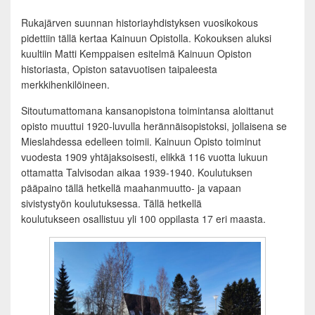
Rukajärven suunnan historiayhdistyksen vuosikokous
pidettiin tällä kertaa Kainuun Opistolla. Kokouksen aluksi
kuultiin Matti Kemppaisen esitelmä Kainuun Opiston
historiasta, Opiston satavuotisen taipaleesta
merkkihenkilöineen.
Sitoutumattomana kansanopistona toimintansa aloittanut
opisto muuttui 1920-luvulla herännäisopistoksi, jollaisena se
Mieslahdessa edelleen toimii. Kainuun Opisto toiminut
vuodesta 1909 yhtäjaksoisesti, elikkä 116 vuotta lukuun
ottamatta Talvisodan aikaa 1939-1940. Koulutuksen
pääpaino tällä hetkellä maahanmuutto- ja vapaan
sivistystyön koulutuksessa. Tällä hetkellä
koulutukseen osallistuu yli 100 oppilasta 17 eri maasta.