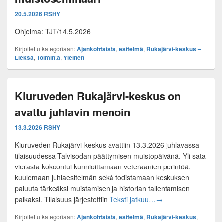
20.5.2026
RSHY
Ohjelma: TJT/14.5.2026
Kirjoitettu kategoriaan:
Ajankohtaista
,
esitelmä
,
Rukajärvi-keskus –
Lieksa
,
Toiminta
,
Yleinen
Kiuruveden Rukajärvi-keskus on
avattu juhlavin menoin
13.3.2026
RSHY
Kiuruveden Rukajärvi-keskus avattiin 13.3.2026 juhlavassa
tilaisuudessa Talvisodan päättymisen muistopäivänä. Yli sata
vierasta kokoontui kunnioittamaan veteraanien perintöä,
kuulemaan juhlaesitelmän sekä todistamaan keskuksen
paluuta tärkeäksi muistamisen ja historian tallentamisen
Kiuruveden Rukajärvi
paikaksi. Tilaisuus järjestettiin
Teksti jatkuu…
→
Kirjoitettu kategoriaan:
Ajankohtaista
,
esitelmä
,
Rukajärvi-keskus
,