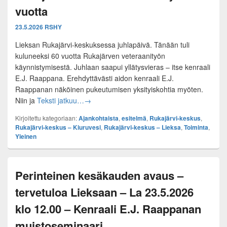
vuotta
23.5.2026
RSHY
Lieksan Rukajärvi-keskuksessa juhlapäivä. Tänään tuli
kuluneeksi 60 vuotta Rukajärven veteraanityön
käynnistymisestä. Juhlaan saapui yllätysvieras – itse kenraali
E.J. Raappana. Erehdyttävästi aidon kenraali E.J.
Raappanan näköinen pukeutumisen yksityiskohtia myöten.
Rukajärven suunnan historiatyötä 60 vuotta
Niin ja
Teksti jatkuu…
→
Kirjoitettu kategoriaan:
Ajankohtaista
,
esitelmä
,
Rukajärvi-keskus
,
Rukajärvi-keskus – Kiuruvesi
,
Rukajärvi-keskus – Lieksa
,
Toiminta
,
Yleinen
Perinteinen kesäkauden avaus –
tervetuloa Lieksaan – La 23.5.2026
klo 12.00 – Kenraali E.J. Raappanan
muistoseminaari