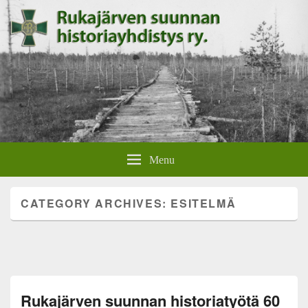
Rukajärven suunnan
Rukajärven suunnan historiayhdistyksen verkkosivut.
Menu
historiayhdistys
CATEGORY ARCHIVES:
ESITELMÄ
Rukajärven suunnan historiatyötä 60