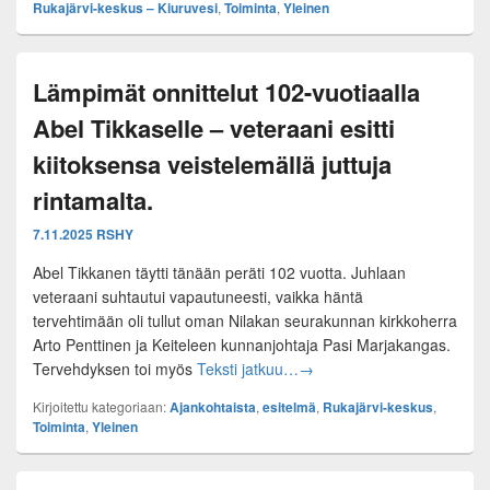
Rukajärvi-keskus – Kiuruvesi
,
Toiminta
,
Yleinen
Lämpimät onnittelut 102-vuotiaalla
Abel Tikkaselle – veteraani esitti
kiitoksensa veistelemällä juttuja
rintamalta.
7.11.2025
RSHY
Abel Tikkanen täytti tänään peräti 102 vuotta. Juhlaan
veteraani suhtautui vapautuneesti, vaikka häntä
tervehtimään oli tullut oman Nilakan seurakunnan kirkkoherra
Arto Penttinen ja Keiteleen kunnanjohtaja Pasi Marjakangas.
Lämpimät onnittelut 102-vuot
Tervehdyksen toi myös
Teksti jatkuu…
→
Kirjoitettu kategoriaan:
Ajankohtaista
,
esitelmä
,
Rukajärvi-keskus
,
Toiminta
,
Yleinen