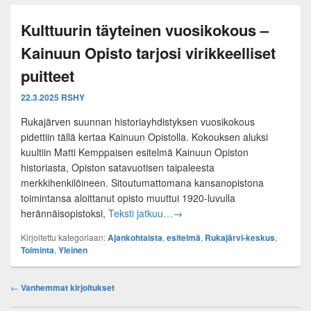
Kulttuurin täyteinen vuosikokous –
Kainuun Opisto tarjosi virikkeelliset
puitteet
22.3.2025
RSHY
Rukajärven suunnan historiayhdistyksen vuosikokous
pidettiin tällä kertaa Kainuun Opistolla. Kokouksen aluksi
kuultiin Matti Kemppaisen esitelmä Kainuun Opiston
historiasta, Opiston satavuotisen taipaleesta
merkkihenkilöineen. Sitoutumattomana kansanopistona
toimintansa aloittanut opisto muuttui 1920-luvulla
Kulttuurin täyteinen vuosikokous 
herännäisopistoksi,
Teksti jatkuu…
→
Kirjoitettu kategoriaan:
Ajankohtaista
,
esitelmä
,
Rukajärvi-keskus
,
Toiminta
,
Yleinen
Post
←
Vanhemmat kirjoitukset
navigation