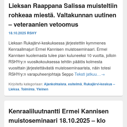
Lieksan Raappana Salissa muisteltiin
rohkeaa miestä. Valtakunnan uutinen
– veteraanien vetoomus
18.10.2025
RSHY
Lieksan Rukajärvi-keskuksessa järjestettiin kymmenes
Kenraalimajuri Ermei Kannisen muistoseminaari. Ermei
Kannisen kuolemasta tulee pian kuluneeksi 10 vuotta, jolloin
RSHYry:n vuosikokouksessa tehtiin päätös kolmesta
vuosittain järjestettävästä muistoseminaarista, näin totesi
Lieksan Raappa
RSHYry:n varapuheenjohtaja Seppo
Teksti jatkuu…
→
Kirjoitettu kategoriaan:
Ajankohtaista
,
esitelmä
,
Rukajärvi-keskus –
Lieksa
,
Toiminta
,
Yleinen
Kenraaliluutnantti Ermei Kannisen
muistoseminaari 18.10.2025 – klo