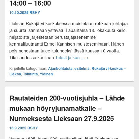
14:00 – 16:00
10.10.2025
RSHY
Lieksan Rukajärvi-keskuksessa muistetaan rohkeaa johtajaa
ja suurta isänmaan ystävää. Lauantaina 18. lokakuuta kello
neljätoista järjestetään perustajajäsenemme
kenraaliluutnantti Ermei Kannisen muistoseminaari. Hänen
poismenostaan tulee kuluneeksi tässä kuussa 10 vuotta.
Kenraaliluutnantti Ermei Ka
Tilaisuudessa kuullaan
Teksti jatkuu…
→
Kirjoitettu kategoriaan:
Ajankohtaista
,
esitelmä
,
Rukajärvi-keskus –
Lieksa
,
Toiminta
,
Yleinen
Rautateiden 200-vuotisjuhla – Lähde
mukaan höyryjunamatkalle –
Nurmeksesta Lieksaan 27.9.2025
16.9.2025
RSHY
Vuonna 1825, tasan 200 vuotta sitten, lähti Englannissa