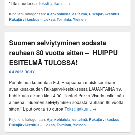
”Rintamakarkuruus.” lauantaina 20. 
”Tilaisuudessa
Teksti jatkuu…
→
Kirjoitettu kategoriaan:
Ajankohtaista
,
esitelmä
,
Rukajärvi-keskus
,
Rukajärvi-keskus – Lieksa
,
Toiminta
,
Yleinen
Suomen selviytyminen sodasta
rauhaan 80 vuotta sitten – HUIPPU
ESITELMÄ TULOSSA!
6.4.2025
RSHY
Perinteinen komentaja E.J. Raappanan muistoseminaari
avaa kesäkauden Rukajärvi-keskuksessa LAUANTAINA 19.
huhtikuuta alkaen klo 14.00. Tohtori Pekka Visurin esitelmän
aiheena: ”Suomen selviytyminen sodasta rauhaan 80 vuotta
Suomen selviytymine
sitten.” Liput ovelta 10 euroa
Teksti jatkuu…
→
Kirjoitettu kategoriaan:
Ajankohtaista
,
esitelmä
,
Rukajärvi-keskus
,
Rukajärvi-keskus – Lieksa
,
Toiminta
,
Yleinen