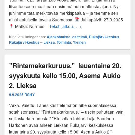
liikenteeseen maailman ensimmäinen matkustajajuna. Nyt
juhlimme tätä merkittävää merkkipaalua – ja teemme sen
ainutlaatuisella tavalla Suomessa!
Juhlapäivä: 27.9.2025
Rautateiden 200-vuotisjuhla 
Matka: Nurmes –
Teksti jatkuu…
→
Kirjoitettu kategoriaan:
Ajankohtaista
,
esitelmä
,
Rukajärvi-keskus
,
Rukajärvi-keskus – Lieksa
,
Toiminta
,
Yleinen
”Rintamakarkuruus.” lauantaina 20.
syyskuuta kello 15.00, Asema Aukio
2. Lieksa
9.9.2025
RSHY
”Arka. Vaiettu. Lähes käsittelemätön aihe suomalaisessa
sotahistoriassa.” ”Rintamakarkuruus.” – usein puhutaan vain
sotilaskarkuruudesta? ”Filosofian tohtori Tuija Saarinen-
Härkönen avaa aiheen Lieksan Rukajärvi-keskuksessa
lauantaina 20. syyskuuta kello 15.00, Asema Aukio 2.”