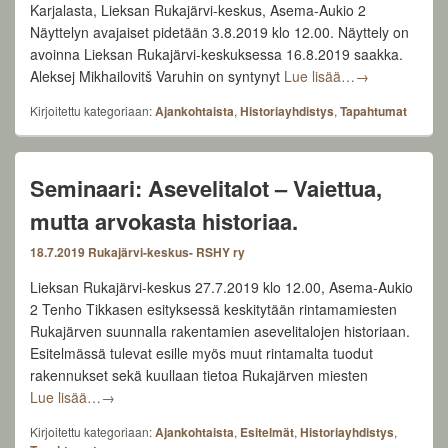
Karjalasta, Lieksan Rukajärvi-keskus, Asema-Aukio 2
Näyttelyn avajaiset pidetään 3.8.2019 klo 12.00. Näyttely on
avoinna Lieksan Rukajärvi-keskuksessa 16.8.2019 saakka.
Näyttelyn avaja
Aleksej Mikhailovitš Varuhin on syntynyt
Lue lisää…
→
Kirjoitettu kategoriaan:
Ajankohtaista
,
Historiayhdistys
,
Tapahtumat
Seminaari: Asevelitalot – Vaiettua,
mutta arvokasta historiaa.
18.7.2019
Rukajärvi-keskus- RSHY ry
Lieksan Rukajärvi-keskus 27.7.2019 klo 12.00, Asema-Aukio
2 Tenho Tikkasen esityksessä keskitytään rintamamiesten
Rukajärven suunnalla rakentamien asevelitalojen historiaan.
Esitelmässä tulevat esille myös muut rintamalta tuodut
rakennukset sekä kuullaan tietoa Rukajärven miesten
Seminaari: Asevelitalot – Vaiettua, mutta arvokasta hist
Lue lisää…
→
Kirjoitettu kategoriaan:
Ajankohtaista
,
Esitelmät
,
Historiayhdistys
,