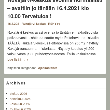
– avattiin jo tänään 16.4.2021 klo
10.00 Tervetuloa !
16.4.2021
Rukajärvi-keskus- RSHY ry
Rukajärvi-keskus avasi ovensa jo tänään ennakkotiedoista
poikkeavasti. Lisätietoa saatte myös Peltohovin nettisivuilta
TÄÄLTÄ: Rukajärvi-keskus Peltohovissa on 200m2 näyttely
Rukajärvensuunnan historiasta. Näyttely koostuu yli 200
valokuvasta ja 60 puhdetyöesineestä. Esillä keskuksessa
Rukajärvi-keskus avoinna normaalisti – avattiin jo tänä
Lue lisää…
→
Kirjoitettu kategoriaan:
Ajankohtaista
Primary
Archives
Sidebar
Widget
elokuu 2026
Area
heinäkuu 2026
kesäkuu 2026
toukokuu 2026