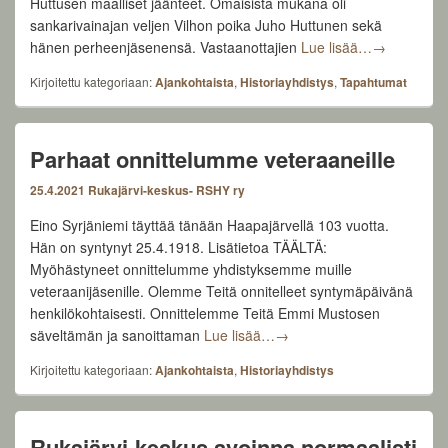
Huttusen maalliset jäänteet. Omaisista mukana oli
sankarivainajan veljen Vilhon poika Juho Huttunen sekä
Sankarivain
hänen perheenjäsenensä. Vastaanottajien
Lue lisää…
→
Kirjoitettu kategoriaan:
Ajankohtaista
,
Historiayhdistys
,
Tapahtumat
Parhaat onnittelumme veteraaneille
25.4.2021
Rukajärvi-keskus- RSHY ry
Eino Syrjäniemi täyttää tänään Haapajärvellä 103 vuotta.
Hän on syntynyt 25.4.1918. Lisätietoa TÄÄLTÄ:
Myöhästyneet onnittelumme yhdistyksemme muille
veteraanijäsenille. Olemme Teitä onnitelleet syntymäpäivänä
henkilökohtaisesti. Onnittelemme Teitä Emmi Mustosen
Parhaat onnittelumme veter
säveltämän ja sanoittaman
Lue lisää…
→
Kirjoitettu kategoriaan:
Ajankohtaista
,
Historiayhdistys
Rukajärvi-keskus avoinna normaalisti