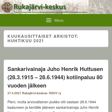
Rukajärvikeskus
Menu
KUUKAUSITTAISET ARKISTOT:
HUHTIKUU 2021
Sankarivainaja Juho Henrik Huttusen
(28.3.1915 – 28.6.1944) kotiinpaluu 80
vuoden jälkeen
27.4.2021
Rukajärvi-keskus- RSHY ry
Pieni, mutta arvovaltainen joukko otti vastaan 28.6.1944
kaatuneen ja kentälle jääneen sankarivainaja Juho Henrik