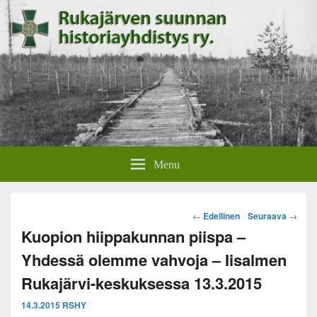
Rukajärven suunnan
Rukajärven suunnan historiayhdistyksen verkkosivut.
Menu
historiayhdistys
Post
←
Edellinen
Seuraava
→
navigation
Kuopion hiippakunnan piispa –
Yhdessä olemme vahvoja – Iisalmen
Rukajärvi-keskuksessa 13.3.2015
14.3.2015
RSHY