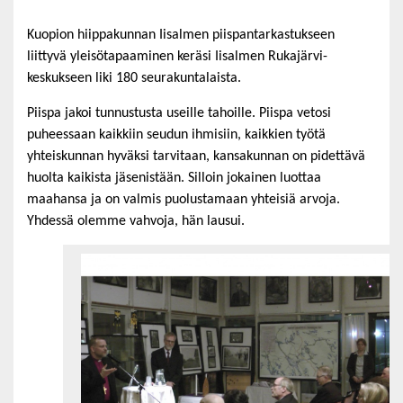
Kuopion hiippakunnan Iisalmen piispantarkastukseen
liittyvä yleisötapaaminen keräsi Iisalmen Rukajärvi-
keskukseen liki 180 seurakuntalaista.
Piispa jakoi tunnustusta useille tahoille. Piispa vetosi
puheessaan kaikkiin seudun ihmisiin, kaikkien työtä
yhteiskunnan hyväksi tarvitaan, kansakunnan on pidettävä
huolta kaikista jäsenistään. Silloin jokainen luottaa
maahansa ja on valmis puolustamaan yhteisiä arvoja.
Yhdessä olemme vahvoja, hän lausui.