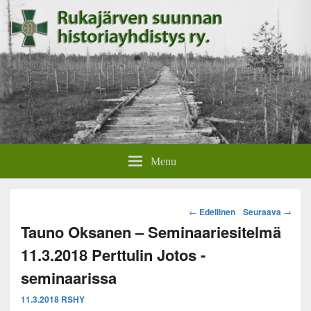
Rukajärven suunnan
Rukajärven suunnan historiayhdistyksen verkkosivut.
Menu
historiayhdistys
Post
←
Edellinen
Seuraava
→
navigation
Tauno Oksanen – Seminaariesitelmä
11.3.2018 Perttulin Jotos -
seminaarissa
11.3.2018
RSHY