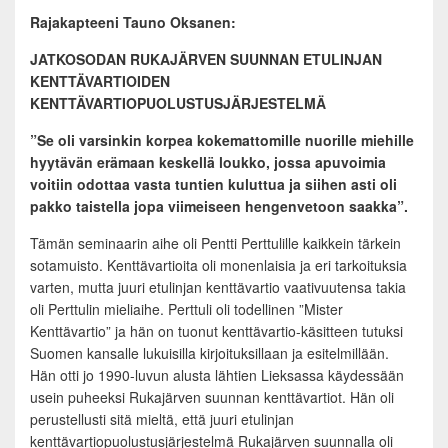
Rajakapteeni Tauno Oksanen:
JATKOSODAN RUKAJÄRVEN SUUNNAN ETULINJAN
KENTTÄVARTIOIDEN
KENTTÄVARTIOPUOLUSTUSJÄRJESTELMÄ
”Se oli varsinkin korpea kokemattomille nuorille miehille
hyytävän erämaan keskellä loukko, jossa apuvoimia
voitiin odottaa vasta tuntien kuluttua ja siihen asti oli
pakko taistella jopa viimeiseen hengenvetoon saakka”.
Tämän seminaarin aihe oli Pentti Perttulille kaikkein tärkein
sotamuisto. Kenttävartioita oli monenlaisia ja eri tarkoituksia
varten, mutta juuri etulinjan kenttävartio vaativuutensa takia
oli Perttulin mieliaihe. Perttuli oli todellinen ”Mister
Kenttävartio” ja hän on tuonut kenttävartio-käsitteen tutuksi
Suomen kansalle lukuisilla kirjoituksillaan ja esitelmillään.
Hän otti jo 1990-luvun alusta lähtien Lieksassa käydessään
usein puheeksi Rukajärven suunnan kenttävartiot. Hän oli
perustellusti sitä mieltä, että juuri etulinjan
kenttävartiopuolustusjärjestelmä Rukajärven suunnalla oli