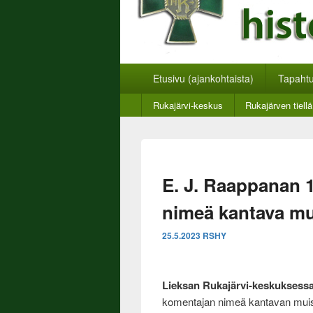
Rukajärven suun
Rukajärven suunnan historiayhdistyksen ver
Päävalikko
Etusivu (ajankohtaista)
Tapaht
Toinen
Rukajärvi-keskus
Rukajärven tiellä
valikko
E. J. Raappanan 
nimeä kantava mui
25.5.2023
RSHY
Lieksan Rukajärvi-keskuksess
komentajan nimeä kantavan muis