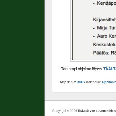
Tarkempi ohjelma löytyy
TÄÄLT
Kirjoittanut:
RSHY
Kategoria:
Ajankohta
Copyright © 2026
Rukajärven suunnan histo