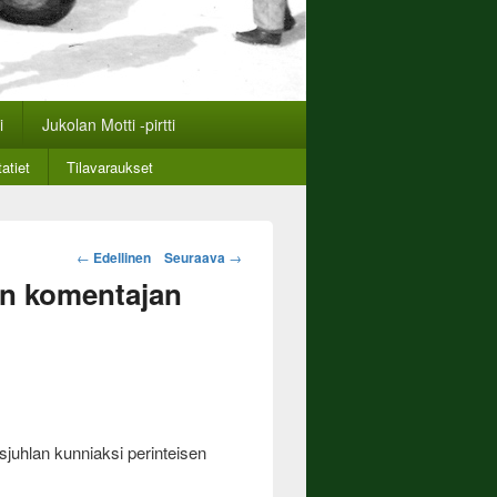
i
Jukolan Motti -pirtti
atiet
Tilavaraukset
Post
←
Edellinen
Seuraava
→
navigation
en komentajan
juhlan kunniaksi perinteisen