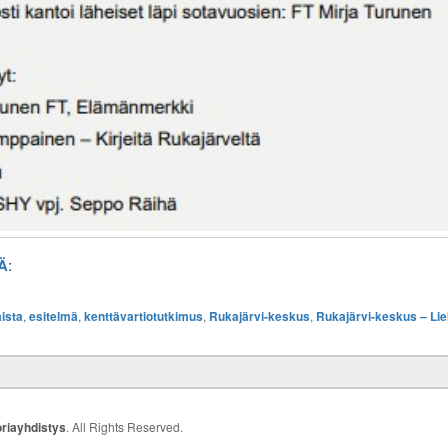
Ä
:
ista
,
esitelmä
,
kenttävartiotutkimus
,
Rukajärvi-keskus
,
Rukajärvi-keskus – Li
riayhdistys
. All Rights Reserved.