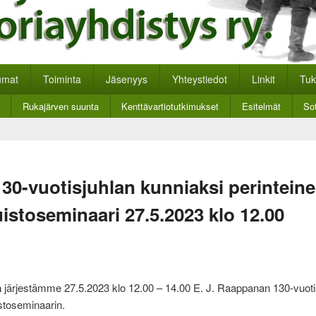
nan historiayhdistys
kkosivut.
umat
Toiminta
Jäsenyys
Yhteystiedot
Linkit
Tuk
Rukajärven suunta
Kenttävartiotutkimukset
Esitelmät
Sot
130-vuotisjuhlan kunniaksi perintein
stoseminaari 27.5.2023 klo 12.00
a
järjestämme 27.5.2023 klo 12.00 – 14.00 E. J. Raappanan 130-vuotis
toseminaarin.