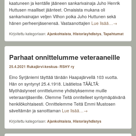
kaatuneen ja kentälle jääneen sankarivainaja Juho Henrik
Huttusen maalliset jäänteet. Omaisista mukana oli
sankarivainajan veljen Vilhon poika Juho Huttunen sekä
Sankarivain
hänen perheenjäsenensä. Vastaanottajien
Lue lisää…
→
Kirjoitettu kategoriaan:
Ajankohtaista
,
Historiayhdistys
,
Tapahtumat
Parhaat onnittelumme veteraaneille
25.4.2021
Rukajärvi-keskus- RSHY ry
Eino Syrjäniemi täyttää tänään Haapajärvellä 103 vuotta.
Hän on syntynyt 25.4.1918. Lisätietoa TÄÄLTÄ:
Myöhästyneet onnittelumme yhdistyksemme muille
veteraanijäsenille. Olemme Teitä onnitelleet syntymäpäivänä
henkilökohtaisesti. Onnittelemme Teitä Emmi Mustosen
Parhaat onnittelumme veter
säveltämän ja sanoittaman
Lue lisää…
→
Kirjoitettu kategoriaan:
Ajankohtaista
,
Historiayhdistys