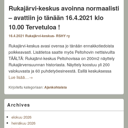
Rukajärvi-keskus avoinna normaalisti
– avattiin jo tänään 16.4.2021 klo
10.00 Tervetuloa !
16.4.2021
Rukajärvi-keskus- RSHY ry
Rukajärvi-keskus avasi ovensa jo tänään ennakkotiedoista
poikkeavasti. Lisätietoa saatte myös Peltohovin nettisivuilta
TÄÄLTÄ: Rukajärvi-keskus Peltohovissa on 200m2 näyttely
Rukajärvensuunnan historiasta. Näyttely koostuu yli 200
valokuvasta ja 60 puhdetyöesineestä. Esillä keskuksessa
Rukajärvi-keskus avoinna normaalisti – avattiin jo tänä
Lue lisää…
→
Kirjoitettu kategoriaan:
Ajankohtaista
Primary
Archives
Sidebar
Widget
elokuu 2026
Area
heinäkuu 2026