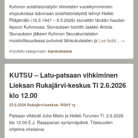
Kuhmon sotahistoriatyön viimeisten vuosikymmenten
etujoukoissa isänmaan sotahistoriatyötä tehnyt Heikki
Pitäjämäki (16.3.1947 – 9.5.2026) siunattiin tänään haudan
lepoon Kuhmossa. Siunauksen toimitti Jaakko Antola.
Siunauksen jälkeen Kuhmon Seurakuntatalon
Sotahist
muistotilisuudessa puhuivat lähisukulaisten ja
Lue lisää…
→
Kirjoitettu kategoriaan:
Ajankohtaista
KUTSU – Latu-patsaan vihkiminen
Lieksan Rukajärvi-keskus Ti 2.6.2026
klo 12.00
23.5.2026
Rukajärvi-keskus- RSHY ry
Patsaan vihkivät Juha Mieto ja Heikki Turunen Ti. 2.6.2026
klo 12.00 E.J. Raappanan syntymäpäivä. Tilaisuuden
ohjelma oheisena: