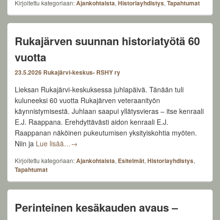
Kirjoitettu kategoriaan:
Ajankohtaista
,
Historiayhdistys
,
Tapahtumat
Rukajärven suunnan historiatyötä 60
vuotta
23.5.2026
Rukajärvi-keskus- RSHY ry
Lieksan Rukajärvi-keskuksessa juhlapäivä. Tänään tuli
kuluneeksi 60 vuotta Rukajärven veteraanityön
käynnistymisestä. Juhlaan saapui yllätysvieras – itse kenraali
E.J. Raappana. Erehdyttävästi aidon kenraali E.J.
Raappanan näköinen pukeutumisen yksityiskohtia myöten.
Rukajärven suunnan historiatyötä 60 vuotta
Niin ja
Lue lisää…
→
Kirjoitettu kategoriaan:
Ajankohtaista
,
Esitelmät
,
Historiayhdistys
,
Tapahtumat
Perinteinen kesäkauden avaus –