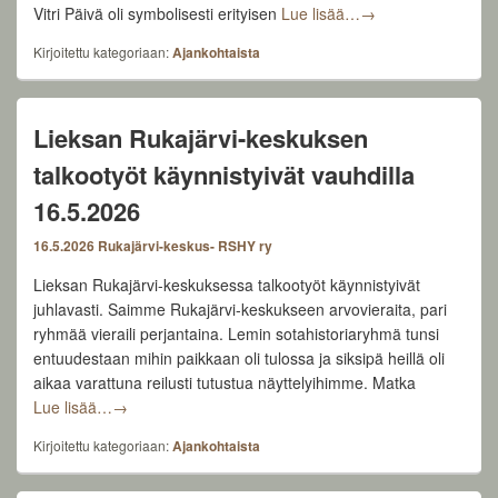
Latu-patsas on pai
Vitri Päivä oli symbolisesti erityisen
Lue lisää…
→
Kirjoitettu kategoriaan:
Ajankohtaista
Lieksan Rukajärvi-keskuksen
talkootyöt käynnistyivät vauhdilla
16.5.2026
16.5.2026
Rukajärvi-keskus- RSHY ry
Lieksan Rukajärvi-keskuksessa talkootyöt käynnistyivät
juhlavasti. Saimme Rukajärvi-keskukseen arvovieraita, pari
ryhmää vieraili perjantaina. Lemin sotahistoriaryhmä tunsi
entuudestaan mihin paikkaan oli tulossa ja siksipä heillä oli
aikaa varattuna reilusti tutustua näyttelyihimme. Matka
Lieksan Rukajärvi-keskuksen talkootyöt käynnistyivät v
Lue lisää…
→
Kirjoitettu kategoriaan:
Ajankohtaista