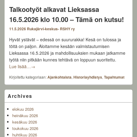
Talkootyöt alkavat Lieksassa
16.5.2026 klo 10.00 – Tämä on kutsu!
11.5.2026
Rukajärvi-keskus- RSHY ry
Hyvät ystävät – edessä on suururakka! Kesä on tulossa ja
töitä on paljon. Aloitamme kesään valmistautumisen
Lieksassa 16.5.2026 ja mahdollisuuksien mukaan jatkamme
työtä niin pitkään kunnes tehtävä on loppuun suoritettu.
Talkootyöt alkavat Lieksassa 16.5.2026 klo 10.00 – Tä
Lue lisää…
→
Kirjoitettu kategoriaan:
Ajankohtaista
,
Historiayhdistys
,
Tapahtumat
Primary
Archives
Sidebar
Widget
elokuu 2026
Area
heinäkuu 2026
kesäkuu 2026
toukokuu 2026
huhtikuu 2026