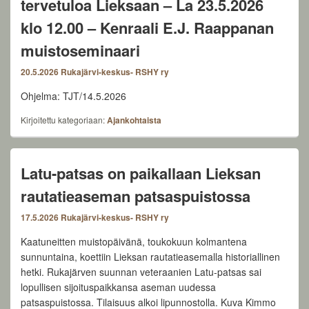
tervetuloa Lieksaan – La 23.5.2026
klo 12.00 – Kenraali E.J. Raappanan
muistoseminaari
20.5.2026
Rukajärvi-keskus- RSHY ry
Ohjelma: TJT/14.5.2026
Kirjoitettu kategoriaan:
Ajankohtaista
Latu-patsas on paikallaan Lieksan
rautatieaseman patsaspuistossa
17.5.2026
Rukajärvi-keskus- RSHY ry
Kaatuneitten muistopäivänä, toukokuun kolmantena
sunnuntaina, koettiin Lieksan rautatieasemalla historiallinen
hetki. Rukajärven suunnan veteraanien Latu-patsas sai
lopullisen sijoituspaikkansa aseman uudessa
patsaspuistossa. Tilaisuus alkoi lipunnostolla. Kuva Kimmo