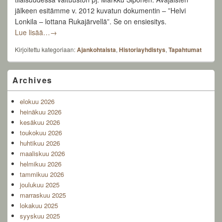
jälkeen esitämme v. 2012 kuvatun dokumentin – ”Helvi
Lonkila – lottana Rukajärvellä”. Se on ensiesitys.
Tervetuloa näyttelyn avajaisiin 1.9.2023 klo 16.00
Lue lisää…
→
Kirjoitettu kategoriaan:
Ajankohtaista
,
Historiayhdistys
,
Tapahtumat
Primary
Archives
Sidebar
Widget
elokuu 2026
Area
heinäkuu 2026
kesäkuu 2026
toukokuu 2026
huhtikuu 2026
maaliskuu 2026
helmikuu 2026
tammikuu 2026
joulukuu 2025
marraskuu 2025
lokakuu 2025
syyskuu 2025