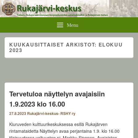
Rukajärvikeskus
Menu
KUUKAUSITTAISET ARKISTOT:
ELOKUU
2023
Tervetuloa näyttelyn avajaisiin
1.9.2023 klo 16.00
27.8.2023
Rukajärvi-keskus- RSHY ry
Kiuruveden kulttuurikeskuksessa esillä Rukajärven
rintamataidetta Näyttelyn avaa perjantaina 1.9. klo 16.00
tilaisuudessa valtuuston pj. Markku Siponen. Avajaisten