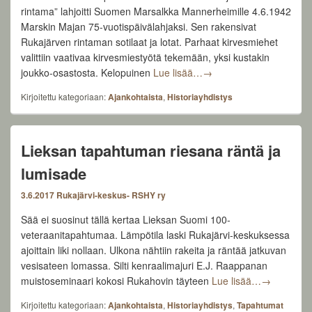
rintama” lahjoitti Suomen Marsalkka Mannerheimille 4.6.1942
Marskin Majan 75-vuotispäivälahjaksi. Sen rakensivat
Rukajärven rintaman sotilaat ja lotat. Parhaat kirvesmiehet
valittiin vaativaa kirvesmiestyötä tekemään, yksi kustakin
Suomen Marsalkka Manne
joukko-osastosta. Kelopuinen
Lue lisää…
→
Kirjoitettu kategoriaan:
Ajankohtaista
,
Historiayhdistys
Lieksan tapahtuman riesana räntä ja
lumisade
3.6.2017
Rukajärvi-keskus- RSHY ry
Sää ei suosinut tällä kertaa Lieksan Suomi 100-
veteraanitapahtumaa. Lämpötila laski Rukajärvi-keskuksessa
ajoittain liki nollaan. Ulkona nähtiin rakeita ja räntää jatkuvan
vesisateen lomassa. Silti kenraalimajuri E.J. Raappanan
Lieksan tap
muistoseminaari kokosi Rukahovin täyteen
Lue lisää…
→
Kirjoitettu kategoriaan:
Ajankohtaista
,
Historiayhdistys
,
Tapahtumat