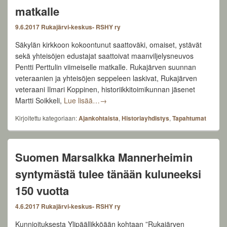
matkalle
9.6.2017
Rukajärvi-keskus- RSHY ry
Säkylän kirkkoon kokoontunut saattoväki, omaiset, ystävät
sekä yhteisöjen edustajat saattoivat maanviljelysneuvos
Pentti Perttulin viimeiselle matkalle. Rukajärven suunnan
veteraanien ja yhteisöjen seppeleen laskivat, Rukajärven
veteraani Ilmari Koppinen, historiikkitoimikunnan jäsenet
Säkylä 8.6.2017. Kirkko täyttyi Pentti Pe
Martti Soikkeli,
Lue lisää…
→
Kirjoitettu kategoriaan:
Ajankohtaista
,
Historiayhdistys
,
Tapahtumat
Suomen Marsalkka Mannerheimin
syntymästä tulee tänään kuluneeksi
150 vuotta
4.6.2017
Rukajärvi-keskus- RSHY ry
Kunnioituksesta Ylipäällikköään kohtaan ”Rukajärven