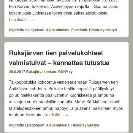
Esa Korven tutkielma ”Aseveljeyden rajoilla – Suomalaisten
kokemuksia Lieksassa toimineista saksalaisjoukoista
Aseveljeyden rajoilla – Lieksan saksalaisvuodet
Lue lisää…
→
Kirjoitettu kategoriaan:
Ajankohtaista
,
Esitelmät
,
Historiayhdistys
Rukajärven tien palvelukohteet
valmistuivat – kannattaa tutustua
20.6.2017
Rukajärvi-keskus- RSHY ry
Talkooporukka kokoontui viimeistelemään Rukajärven tien
Änäkäisen kohdetta. Paikalle tehtiin sepelillä päällystetyt
polut, hiekkakenttä päällystettiin kuorikkeella ja ampuma-
aukkojen suut naamioitiin kuntalla. Mauri Kärkkäinen sisusti
taistelupesäkkeet ampumapöydillä ja asensi paikalleen myös
Rukajärven tien palvelukohteet valmi
hautaperiskoopin.
Lue lisää…
→
Kirjoitettu kategoriaan:
Ajankohtaista
,
Historiayhdistys