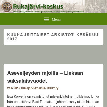
Rukajärvikeskus
Menu
KUUKAUSITTAISET ARKISTOT:
KESÄKUU
2017
Aseveljeyden rajoilla – Lieksan
saksalaisvuodet
21.6.2017
Rukajärvi-keskus- RSHY ry
Esa Korvelta on valmistunut mielenkiintoinen tutkielma, jonka
hän on esittänyt Pasi Tuunaisen johtamassa yleisen historian
kandidaattiseminaarissa Itä-Suomen yliopistossa 1.6.2017.