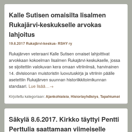
Kalle Sutisen omaisilta Iisalmen
Rukajärvi-keskukselle arvokas
lahjoitus
19.6.2017
Rukajärvi-keskus- RSHY ry
Rukajärven veteraani Kalle Sutisen omaiset lahjoittivat
arvokkaan kokoelman Iisalmen Rukajärvi-keskukselle, jossa
se sijoitettiin valokuvan kera omaan vitriiniinsä, harvinainen
14. divisioonan muistoristin luovutuskirja ja vitriinin päälle
asetettiin Rukajärven suunnan historiikkitoimikunnan
Kalle Sutisen omaisilta Iisalmen Rukajärvi-k
standaari.
Lue lisää…
→
Kirjoitettu kategoriaan:
Ajankohtaista
,
Historiayhdistys
,
Tapahtumat
Säkylä 8.6.2017. Kirkko täyttyi Pentti
Perttulia saattamaan viimeiselle