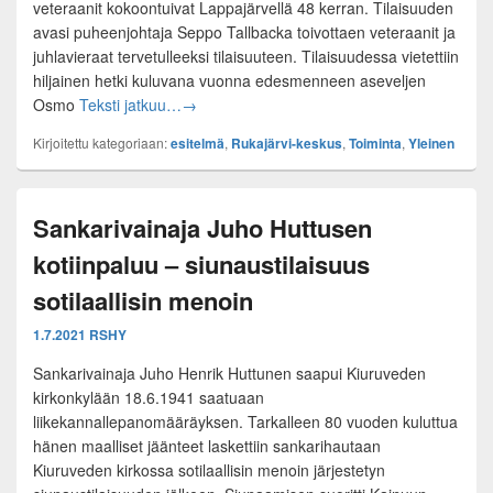
veteraanit kokoontuivat Lappajärvellä 48 kerran. Tilaisuuden
avasi puheenjohtaja Seppo Tallbacka toivottaen veteraanit ja
juhlavieraat tervetulleeksi tilaisuuteen. Tilaisuudessa vietettiin
hiljainen hetki kuluvana vuonna edesmenneen aseveljen
Lappajärven pioneerit koolla 48 kerta
Osmo
Teksti jatkuu…
→
Kirjoitettu kategoriaan:
esitelmä
,
Rukajärvi-keskus
,
Toiminta
,
Yleinen
Sankarivainaja Juho Huttusen
kotiinpaluu – siunaustilaisuus
sotilaallisin menoin
1.7.2021
RSHY
Sankarivainaja Juho Henrik Huttunen saapui Kiuruveden
kirkonkylään 18.6.1941 saatuaan
liikekannallepanomääräyksen. Tarkalleen 80 vuoden kuluttua
hänen maalliset jäänteet laskettiin sankarihautaan
Kiuruveden kirkossa sotilaallisin menoin järjestetyn