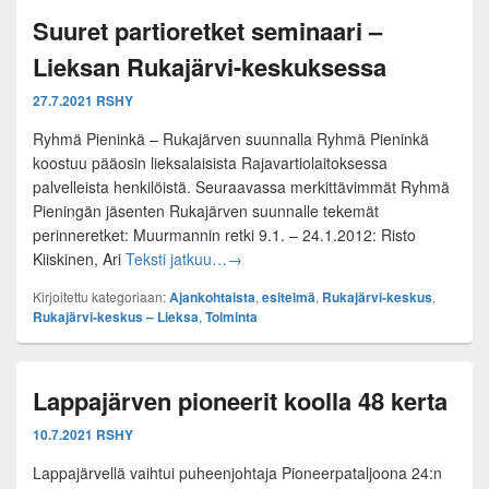
Suuret partioretket seminaari –
Lieksan Rukajärvi-keskuksessa
27.7.2021
RSHY
Ryhmä Pieninkä – Rukajärven suunnalla Ryhmä Pieninkä
koostuu pääosin lieksalaisista Rajavartiolaitoksessa
palvelleista henkilöistä. Seuraavassa merkittävimmät Ryhmä
Pieningän jäsenten Rukajärven suunnalle tekemät
perinneretket: Muurmannin retki 9.1. – 24.1.2012: Risto
Suuret partioretket seminaari – Liek
Kiiskinen, Ari
Teksti jatkuu…
→
Kirjoitettu kategoriaan:
Ajankohtaista
,
esitelmä
,
Rukajärvi-keskus
,
Rukajärvi-keskus – Lieksa
,
Toiminta
Lappajärven pioneerit koolla 48 kerta
10.7.2021
RSHY
Lappajärvellä vaihtui puheenjohtaja Pioneerpataljoona 24:n