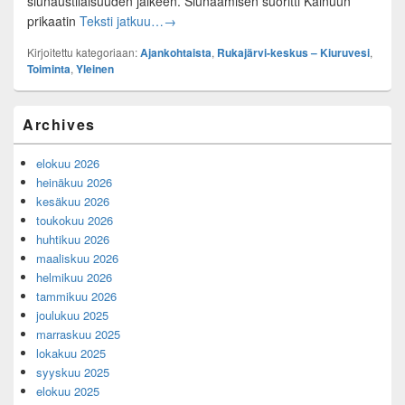
siunaustilaisuuden jälkeen. Siunaamisen suoritti Kainuun
Sankarivainaja Juho Huttusen kotiinpaluu –
prikaatin
Teksti jatkuu…
→
Kirjoitettu kategoriaan:
Ajankohtaista
,
Rukajärvi-keskus – Kiuruvesi
,
Toiminta
,
Yleinen
Primary
Archives
Sidebar
Widget
elokuu 2026
Area
heinäkuu 2026
kesäkuu 2026
toukokuu 2026
huhtikuu 2026
maaliskuu 2026
helmikuu 2026
tammikuu 2026
joulukuu 2025
marraskuu 2025
lokakuu 2025
syyskuu 2025
elokuu 2025