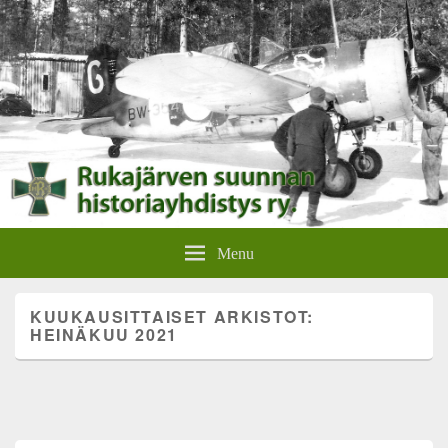
Rukajärven suunnan
Rukajärven suunnan historiayhdistyksen verkkosivut.
Menu
historiayhdistys
KUUKAUSITTAISET ARKISTOT:
HEINÄKUU 2021