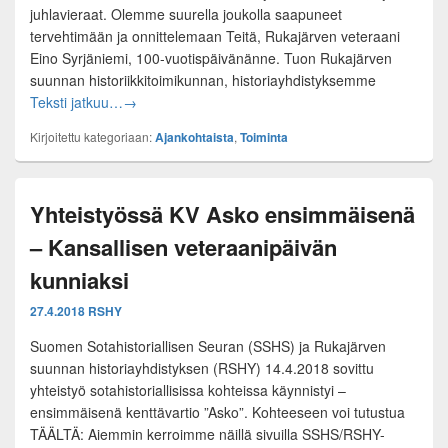
juhlavieraat. Olemme suurella joukolla saapuneet
tervehtimään ja onnittelemaan Teitä, Rukajärven veteraani
Eino Syrjäniemi, 100-vuotispäivänänne. Tuon Rukajärven
suunnan historiikkitoimikunnan, historiayhdistyksemme
Rukajärviyhteisö onnitteli 100-vuotiasta Eino Syrjä
Teksti jatkuu…
→
Kirjoitettu kategoriaan:
Ajankohtaista
,
Toiminta
Yhteistyössä KV Asko ensimmäisenä
– Kansallisen veteraanipäivän
kunniaksi
27.4.2018
RSHY
Suomen Sotahistoriallisen Seuran (SSHS) ja Rukajärven
suunnan historiayhdistyksen (RSHY) 14.4.2018 sovittu
yhteistyö sotahistoriallisissa kohteissa käynnistyi –
ensimmäisenä kenttävartio ”Asko”. Kohteeseen voi tutustua
TÄÄLTÄ: Aiemmin kerroimme näillä sivuilla SSHS/RSHY-