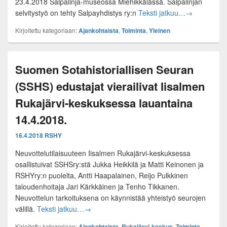
23.4.2018 Salpalinja-museossa Miehikkälässä. Salpalinjan
RSHYry:n edu
selvitystyö on tehty Salpayhdistys ry:n
Teksti jatkuu…
→
Kirjoitettu kategoriaan:
Ajankohtaista
,
Toiminta
,
Yleinen
Suomen Sotahistoriallisen Seuran
(SSHS) edustajat vierailivat Iisalmen
Rukajärvi-keskuksessa lauantaina
14.4.2018.
16.4.2018
RSHY
Neuvottelutilaisuuteen Iisalmen Rukajärvi-keskuksessa
osallistuivat SSHSry:stä Jukka Heikkilä ja Matti Keinonen ja
RSHYry:n puolelta, Antti Haapalainen, Reijo Pulkkinen
taloudenhoitaja Jari Kärkkäinen ja Tenho Tikkanen.
Neuvottelun tarkoituksena on käynnistää yhteistyö seurojen
Suomen Sotahistoriallisen Seuran (SSHS) edu
välillä.
Teksti jatkuu…
→
Kirjoitettu kategoriaan:
Ajankohtaista
,
Rukajärvi-keskus
,
Toiminta