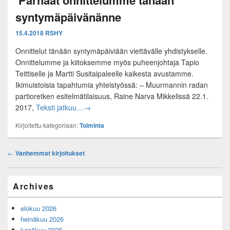
Parhaat onnittelumme tänään
syntymäpäivänänne
15.4.2018
RSHY
Onnittelut tänään syntymäpäiviään viettävälle yhdistykselle.
Onnittelumme ja kiitoksemme myös puheenjohtaja Tapio
Teittiselle ja Martti Susitaipaleelle kaikesta avustamme.
Ikimuistoisia tapahtumia yhteistyössä: – Muurmannin radan
partioretken esitelmätilaisuus, Raine Narva Mikkelissä 22.1.
Kaakkois-Suomen Viestikilta – Parhaat onn
2017,
Teksti jatkuu…
→
Kirjoitettu kategoriaan:
Toiminta
Post
←
Vanhemmat kirjoitukset
navigation
Primary
Archives
Sidebar
Widget
elokuu 2026
Area
heinäkuu 2026
kesäkuu 2026