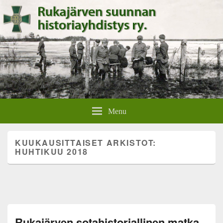
Rukajärven suunnan
Rukajärven suunnan historiayhdistyksen verkkosivut.
Menu
historiayhdistys
KUUKAUSITTAISET ARKISTOT:
HUHTIKUU 2018
Rukajärven sotahistoriallinen matka