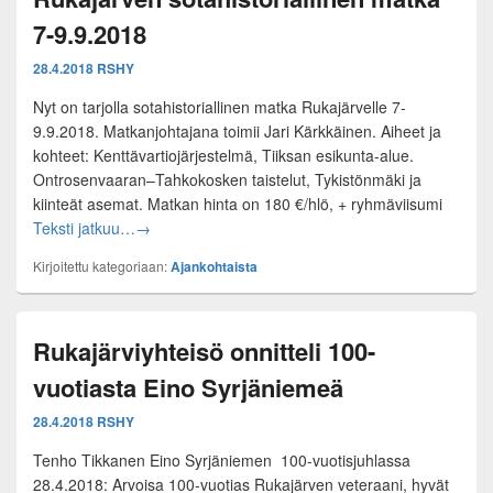
7-9.9.2018
28.4.2018
RSHY
Nyt on tarjolla sotahistoriallinen matka Rukajärvelle 7-
9.9.2018. Matkanjohtajana toimii Jari Kärkkäinen. Aiheet ja
kohteet: Kenttävartiojärjestelmä, Tiiksan esikunta-alue.
Ontrosenvaaran–Tahkokosken taistelut, Tykistönmäki ja
kiinteät asemat. Matkan hinta on 180 €/hlö, + ryhmäviisumi
Rukajärven sotahistoriallinen matka 7-9.9.2018
Teksti jatkuu…
→
Kirjoitettu kategoriaan:
Ajankohtaista
Rukajärviyhteisö onnitteli 100-
vuotiasta Eino Syrjäniemeä
28.4.2018
RSHY
Tenho Tikkanen Eino Syrjäniemen 100-vuotisjuhlassa
28.4.2018: Arvoisa 100-vuotias Rukajärven veteraani, hyvät