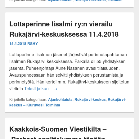
Lottaperinne Iisalmi ry:n vierailu
Rukajärvi-keskusksessa 11.4.2018
15.4.2018
RSHY
Lottaperinne Iisalmen jäsenet järjestivät perinnetapahtuman
Iisalmen Rukajärvi-keskuksessa. Paikalla oli 55 yhdistyksen
jäsentä. Puheenjohtaja Aune Näsänen avasi tilaisuuden.
Avauspuheessaan hän selvitti yhdistyksen perustamista ja
perinnetyötä. Hän kertoi mm. Rukajärvi-keskukseen sijoitetun
Lottaperinne Iisalmi ry:n vierailu Rukajärv
vitriinin
Teksti jatkuu…
→
Kirjoitettu kategoriaan:
Ajankohtaista
,
Rukajärvi-keskus
,
Rukajärvi-
keskus – Kiuruvesi
,
Toiminta
Kaakkois-Suomen Viestikilta –