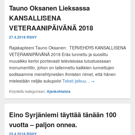
Tauno Oksanen Lieksassa
KANSALLISENA
VETERAANIPÄIVÄNÄ 2018
27.4.2018
RSHY
Rajakapteeni Tauno Oksanen: TERVEHDYS KANSALLISENA
VETERAANIPÄIVÄNÄ 2018 Eräs tunnettu ja suosittu
muusikko kertoi pontevasti televisiossa tutustuessaan
monumenttiin, johon on tallennettu kaikkien tunnettujen
sodissamme menehtyneiden ihmisten nimet, että hänen
Tauno Oksanen Lieks
mielestään neljäs sukupolvi
Teksti jatkuu…
→
Kirjoitettu kategoriaan:
Ajankohtaista
Eino Syrjäniemi täyttää tänään 100
vuotta – paljon onnea.
25.4.2018
RSHY