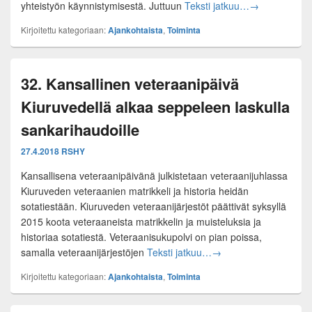
Yhteistyössä 
yhteistyön käynnistymisestä. Juttuun
Teksti jatkuu…
→
Kirjoitettu kategoriaan:
Ajankohtaista
,
Toiminta
32. Kansallinen veteraanipäivä
Kiuruvedellä alkaa seppeleen laskulla
sankarihaudoille
27.4.2018
RSHY
Kansallisena veteraanipäivänä julkistetaan veteraanijuhlassa
Kiuruveden veteraanien matrikkeli ja historia heidän
sotatiestään. Kiuruveden veteraanijärjestöt päättivät syksyllä
2015 koota veteraaneista matrikkelin ja muisteluksia ja
historiaa sotatiestä. Veteraanisukupolvi on pian poissa,
32. Kansallinen vetera
samalla veteraanijärjestöjen
Teksti jatkuu…
→
Kirjoitettu kategoriaan:
Ajankohtaista
,
Toiminta