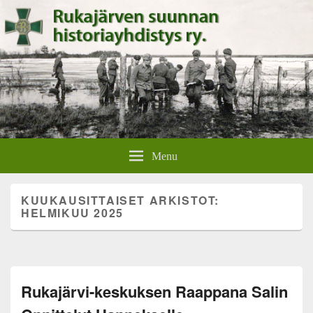
Rukajärven suunnan
Rukajärven suunnan historiayhdistyksen verkkosivut.
Menu
historiayhdistys
KUUKAUSITTAISET ARKISTOT:
HELMIKUU 2025
Rukajärvi-keskuksen Raappana Salin