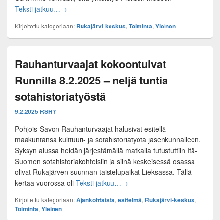
Onnea Pielisen Museolle!
Teksti jatkuu…
→
Kirjoitettu kategoriaan:
Rukajärvi-keskus
,
Toiminta
,
Yleinen
Rauhanturvaajat kokoontuivat
Runnilla 8.2.2025 – neljä tuntia
sotahistoriatyöstä
9.2.2025
RSHY
Pohjois-Savon Rauhanturvaajat halusivat esitellä
maakuntansa kulttuuri- ja sotahistoriatyötä jäsenkunnalleen.
Syksyn alussa heidän järjestämällä matkalla tutustuttiin Itä-
Suomen sotahistoriakohteisiin ja siinä keskeisessä osassa
olivat Rukajärven suunnan taistelupaikat Lieksassa. Tällä
Rauhanturvaajat kokoontuivat Run
kertaa vuorossa oli
Teksti jatkuu…
→
Kirjoitettu kategoriaan:
Ajankohtaista
,
esitelmä
,
Rukajärvi-keskus
,
Toiminta
,
Yleinen