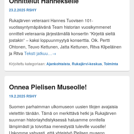
Onnittelut Hannekselle
23.2.2025
RSHY
Rukajärven veteraani Hannes Tuovisen 101-
vuotissyntymäpäivänä Team historian vuosikymmenet
onnitteli veteraania järjestämällä konsertin ”Kirjeitä sieltä
jostakin” – kaksi loppuunmyytyä konserttia. Oik. Pertti
Ohtonen, Teuvo Kettunen, Jatta Kettunen, Ritva Kilpeläinen
Rukajärvi-keskuksen Raappana Salin Onnit
ja Ritva
Teksti jatkuu…
→
Kirjoitettu kategoriaan:
Ajankohtaista
,
Rukajärvi-keskus
,
Toiminta
Onnea Pielisen Museolle!
19.2.2025
RSHY
Suomen parhaimman ulkomuseon uusien tilojen avajaisia
vietettiin tänään. Tämä on merkittävä hetki ja Rukajärven
suunnan historiayhdistyksessä haluamme onnitella
lämpimästi ja toivottaa menestystä tuleville vuosille!
Uskomme vahvasti, että yhteistyö Pielisen museon