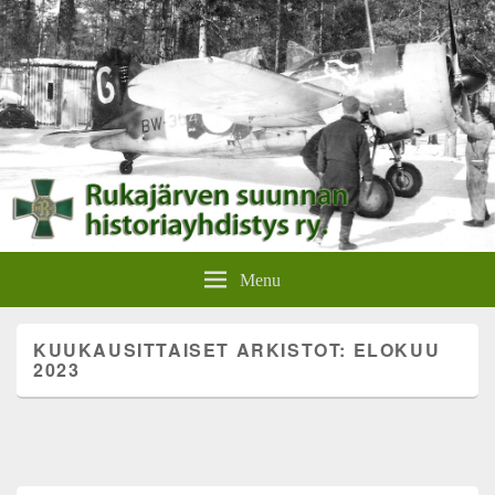
Rukajärven suunnan
Rukajärven suunnan historiayhdistyksen verkkosivut.
Menu
historiayhdistys
KUUKAUSITTAISET ARKISTOT:
ELOKUU
2023