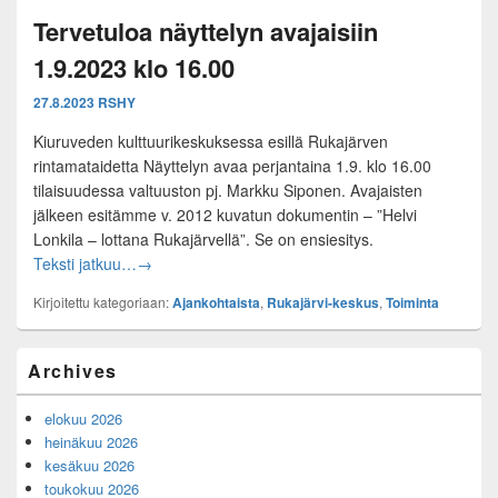
Tervetuloa näyttelyn avajaisiin
1.9.2023 klo 16.00
27.8.2023
RSHY
Kiuruveden kulttuurikeskuksessa esillä Rukajärven
rintamataidetta Näyttelyn avaa perjantaina 1.9. klo 16.00
tilaisuudessa valtuuston pj. Markku Siponen. Avajaisten
jälkeen esitämme v. 2012 kuvatun dokumentin – ”Helvi
Lonkila – lottana Rukajärvellä”. Se on ensiesitys.
Tervetuloa näyttelyn avajaisiin 1.9.2023 klo 16.00
Teksti jatkuu…
→
Kirjoitettu kategoriaan:
Ajankohtaista
,
Rukajärvi-keskus
,
Toiminta
Primary
Archives
Sidebar
Widget
elokuu 2026
Area
heinäkuu 2026
kesäkuu 2026
toukokuu 2026