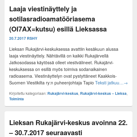
Laaja viestinäyttely ja
sotilasradioamatööriasema
(OI7AX=kutsu) esillä Lieksassa
20.7.2017
RSHY
Lieksan Rukajärvi-keskuksessa avattiin kesäkuun alussa
laaja viestinäyttely. Nähtävillä on kaikki Rukajärvellä
Jatkosodassa käytössä olleet viestivälineet. Rukajärvi-
keskuksessa on esillä myös toimiva sodanaikainen
radioasema. Viestinäyttelyn ovat pystyttäneet Kaakkois-
Laaja v
Suomen Viestikilta ry:n puheenjohtaja Tapio
Teksti jatkuu…
→
Kirjoitettu kategoriaan:
Rukajärvi-keskus
,
Rukajärvi-keskus – Lieksa
,
Toiminta
Lieksan Rukajärvi-keskus avoinna 22.
– 30.7.2017 seuraavasti