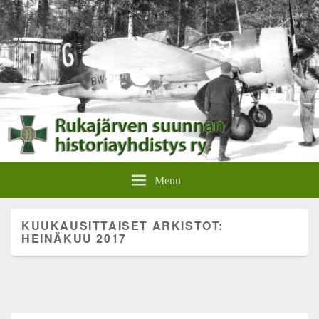
Rukajärven suunnan
Rukajärven suunnan historiayhdistyksen verkkosivut.
Menu
historiayhdistys
KUUKAUSITTAISET ARKISTOT:
HEINÄKUU 2017