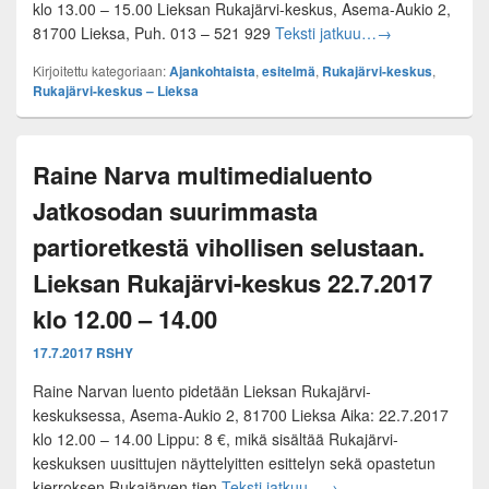
klo 13.00 – 15.00 Lieksan Rukajärvi-keskus, Asema-Aukio 2,
Antti Rasilo:
81700 Lieksa, Puh. 013 – 521 929
Teksti jatkuu…
→
Kirjoitettu kategoriaan:
Ajankohtaista
,
esitelmä
,
Rukajärvi-keskus
,
Rukajärvi-keskus – Lieksa
Raine Narva multimedialuento
Jatkosodan suurimmasta
partioretkestä vihollisen selustaan.
Lieksan Rukajärvi-keskus 22.7.2017
klo 12.00 – 14.00
17.7.2017
RSHY
Raine Narvan luento pidetään Lieksan Rukajärvi-
keskuksessa, Asema-Aukio 2, 81700 Lieksa Aika: 22.7.2017
klo 12.00 – 14.00 Lippu: 8 €, mikä sisältää Rukajärvi-
keskuksen uusittujen näyttelyitten esittelyn sekä opastetun
Raine Narva multimedial
kierroksen Rukajärven tien
Teksti jatkuu…
→