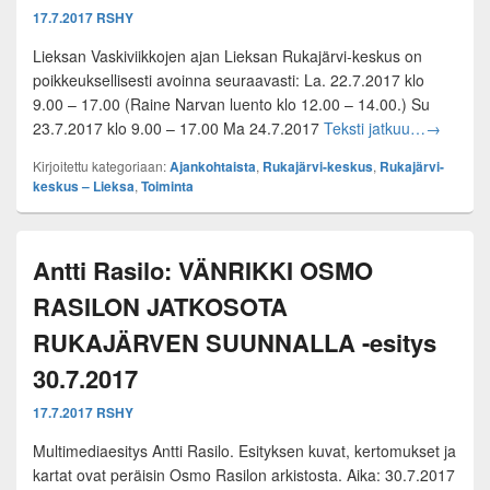
17.7.2017
RSHY
Lieksan Vaskiviikkojen ajan Lieksan Rukajärvi-keskus on
poikkeuksellisesti avoinna seuraavasti: La. 22.7.2017 klo
9.00 – 17.00 (Raine Narvan luento klo 12.00 – 14.00.) Su
Lieksan R
23.7.2017 klo 9.00 – 17.00 Ma 24.7.2017
Teksti jatkuu…
→
Kirjoitettu kategoriaan:
Ajankohtaista
,
Rukajärvi-keskus
,
Rukajärvi-
keskus – Lieksa
,
Toiminta
Antti Rasilo: VÄNRIKKI OSMO
RASILON JATKOSOTA
RUKAJÄRVEN SUUNNALLA -esitys
30.7.2017
17.7.2017
RSHY
Multimediaesitys Antti Rasilo. Esityksen kuvat, kertomukset ja
kartat ovat peräisin Osmo Rasilon arkistosta. Aika: 30.7.2017