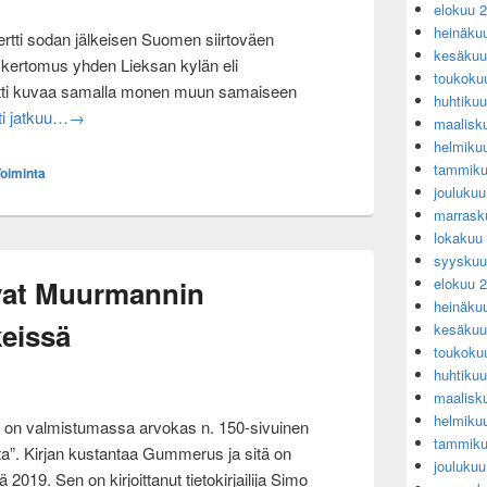
elokuu 
heinäku
ertti sodan jälkeisen Suomen siirtoväen
kesäkuu
a kertomus yhden Lieksan kylän eli
toukoku
tti kuvaa samalla monen muun samaiseen
huhtiku
Evakon laulu konsertti Lieksassa 26.5.2019 klo 13.00
ti jatkuu…
→
maalisk
helmiku
tammiku
oiminta
jouluku
marrask
lokakuu
syyskuu
ivat Muurmannin
elokuu 
heinäku
keissä
kesäkuu
toukoku
huhtiku
maalisk
helmiku
 on valmistumassa arvokas n. 150-sivuinen
tammiku
a”. Kirjan kustantaa Gummerus ja sitä on
jouluku
2019. Sen on kirjoittanut tietokirjailija Simo