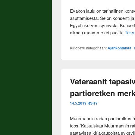
Evakon laulu on tarinallinen kons
asuttamisesta. Se on konsertti j
Egyptinkorven synnystä. Konser
aikaan maamme eri puolilla
Teks
Kirjoitettu kategoriaan:
Ajankohtaista
,
T
Veteraanit tapas
partioretken mer
14.5.2019
RSHY
Muurmannin radan partioretkestä
teos ”Katkaiskaa Muurmannin rat
saatavissa kirjakaupoista syksyllä 