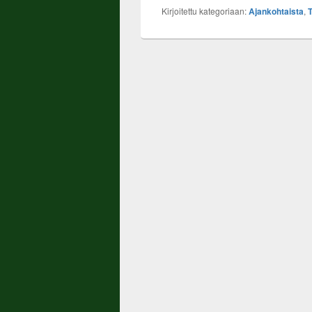
Kirjoitettu kategoriaan:
Ajankohtaista
,
T