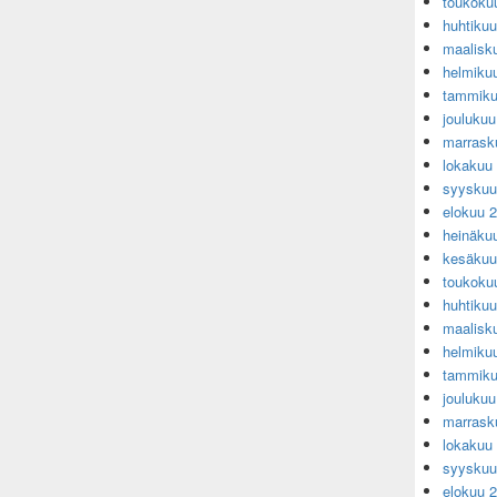
toukoku
huhtiku
maalisk
helmiku
tammiku
jouluku
marrask
lokakuu
syyskuu
elokuu 
heinäku
kesäkuu
toukoku
huhtiku
maalisk
helmiku
tammiku
jouluku
marrask
lokakuu
syyskuu
elokuu 