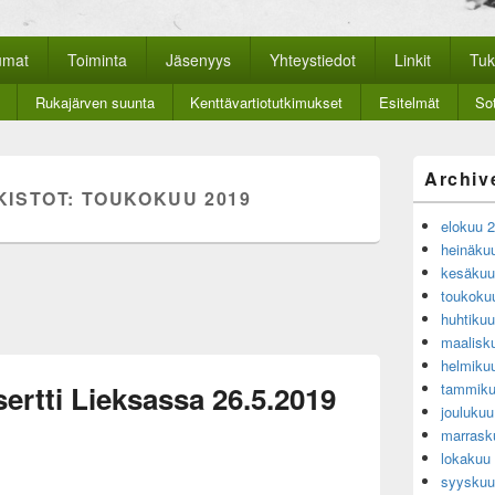
nan historiayhdistys
kkosivut.
umat
Toiminta
Jäsenyys
Yhteystiedot
Linkit
Tuk
Rukajärven suunta
Kenttävartiotutkimukset
Esitelmät
Sot
Primary
Archiv
Sidebar
KISTOT:
TOUKOKUU 2019
Widget
elokuu 
Area
heinäku
kesäkuu
toukoku
huhtiku
maalisk
helmiku
ertti Lieksassa 26.5.2019
tammiku
jouluku
marrask
lokakuu
syyskuu