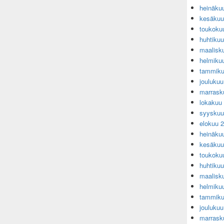
heinäku
kesäkuu
toukoku
huhtiku
maalisk
helmiku
tammiku
jouluku
marrask
lokakuu
syyskuu
elokuu 
heinäku
kesäkuu
toukoku
huhtiku
maalisk
helmiku
tammiku
jouluku
marrask