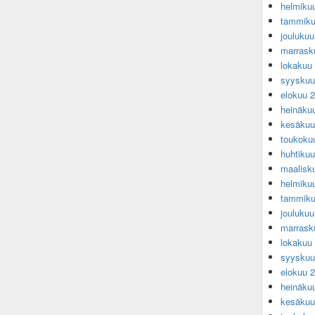
helmiku
tammiku
jouluku
marrask
lokakuu
syyskuu
elokuu 
heinäku
kesäkuu
toukoku
huhtiku
maalisk
helmiku
tammiku
jouluku
marrask
lokakuu
syyskuu
elokuu 
heinäku
kesäkuu