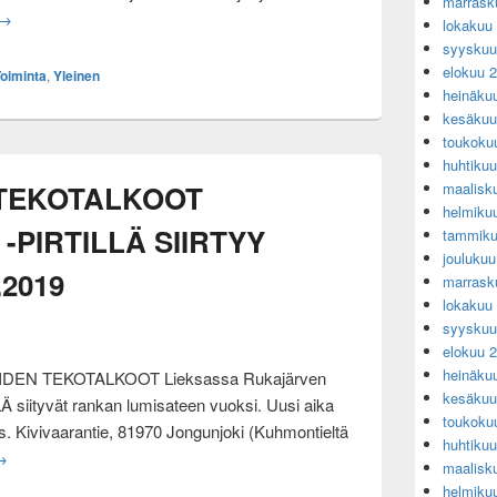
marrask
Veteraanit tapasivat Muurmannin partioretken merkeissä
→
lokakuu
syyskuu
elokuu 
oiminta
,
Yleinen
heinäku
kesäkuu
toukoku
huhtiku
 TEKOTALKOOT
maalisk
helmiku
-PIRTILLÄ SIIRTYY
tammiku
jouluku
.2019
marrask
lokakuu
syyskuu
elokuu 
heinäku
UIDEN TEKOTALKOOT Lieksassa Rukajärven
kesäkuu
siityvät rankan lumisateen vuoksi. Uusi aika
toukoku
s. Kivivaarantie, 81970 Jongunjoki (Kuhmontieltä
huhtiku
OLTTOPUIDEN TEKOTALKOOT JUKOLAN MOTIN -PIRTILLÄ SIIRTYY
→
maalisk
helmiku