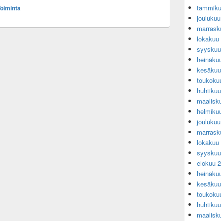
tammiku
oiminta
jouluku
marrask
lokakuu
syyskuu
heinäku
kesäkuu
toukoku
huhtiku
maalisk
helmiku
jouluku
marrask
lokakuu
syyskuu
elokuu 
heinäku
kesäkuu
toukoku
huhtiku
maalisk