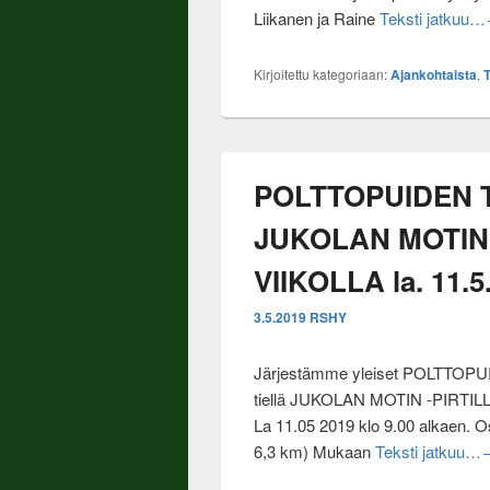
Liikanen ja Raine
Teksti jatkuu…
Kirjoitettu kategoriaan:
Ajankohtaista
,
T
POLTTOPUIDEN
JUKOLAN MOTIN 
VIIKOLLA la. 11.5
3.5.2019
RSHY
Järjestämme yleiset POLTTOP
tiellä JUKOLAN MOTIN -PIRTILLÄ 
La 11.05 2019 klo 9.00 alkaen. O
P
6,3 km) Mukaan
Teksti jatkuu…