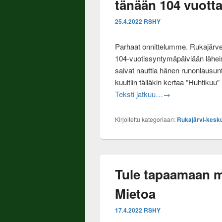
tänään 104 vuott
25.4.2022
RSHY
Parhaat onnittelumme. Rukajärven 
104-vuotissyntymäpäiviään lähei
saivat nauttia hänen runonlausun
kuultiin tälläkin kertaa ”Huhtikuu
Jäsenkuntamme va
Teksti jatkuu…
→
Kirjoitettu kategoriaan:
Rukajärvi-kesk
Tule tapaamaan m
Mietoa
17.4.2022
RSHY