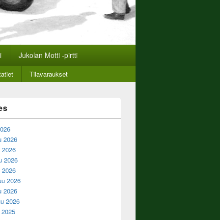
i
Jukolan Motti -pirtti
atiet
Tilavaraukset
es
2026
u 2026
 2026
u 2026
u 2026
uu 2026
u 2026
u 2026
u 2025