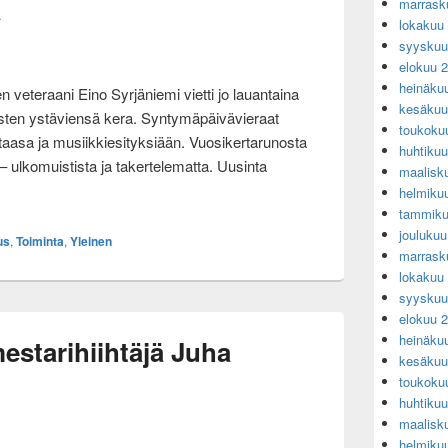
a
marrask
lokakuu
syyskuu
elokuu 
heinäku
veteraani Eino Syrjäniemi vietti jo lauantaina
kesäkuu
sten ystäviensä kera. Syntymäpäivävieraat
toukoku
taasa ja musiikkiesityksiään. Vuosikertarunosta
huhtiku
” – ulkomuistista ja takertelematta. Uusinta
maalisk
nhin Eino Syrjäniemi tänään 104 vuotta
helmiku
tammiku
jouluku
us
,
Toiminta
,
Yleinen
marrask
lokakuu
syyskuu
elokuu 
heinäku
estarihiihtäjä Juha
kesäkuu
toukoku
huhtiku
maalisk
helmiku