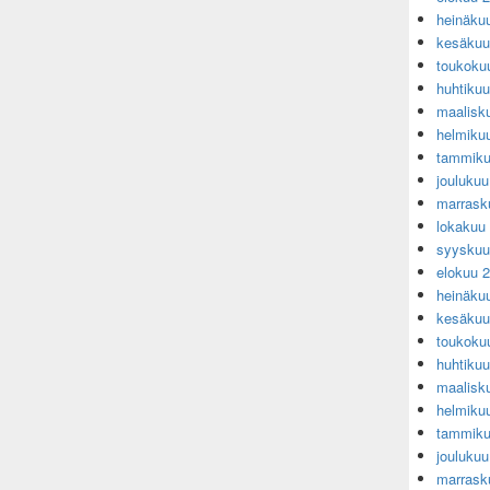
heinäku
kesäkuu
toukoku
huhtiku
maalisk
helmiku
tammiku
jouluku
marrask
lokakuu
syyskuu
elokuu 
heinäku
kesäkuu
toukoku
huhtiku
maalisk
helmiku
tammiku
jouluku
marrask