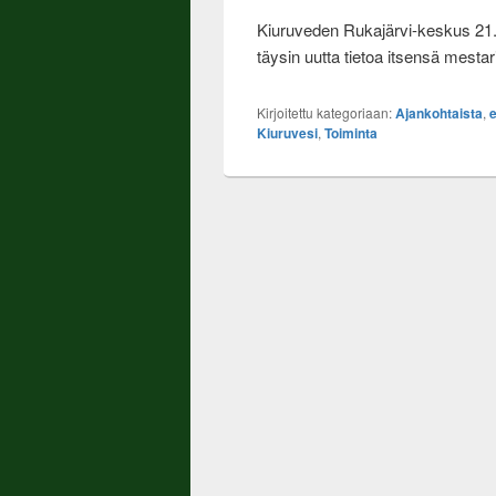
Kiuruveden Rukajärvi-keskus 21.
täysin uutta tietoa itsensä mestar
Kirjoitettu kategoriaan:
Ajankohtaista
,
Kiuruvesi
,
Toiminta