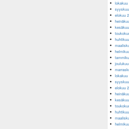
lokakuu
syyskuu
elokuu 
heinäku
kesäkuu
toukoku
huhtiku
maalisk
helmiku
tammiku
jouluku
marrask
lokakuu
syyskuu
elokuu 
heinäku
kesäkuu
toukoku
huhtiku
maalisk
helmiku