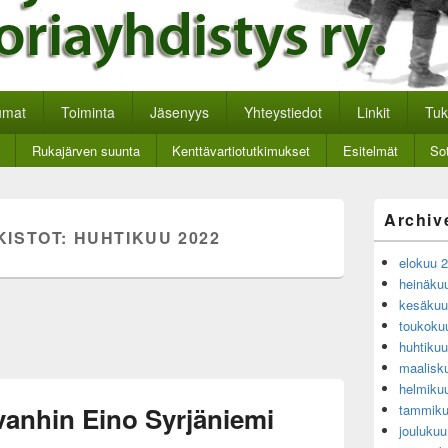
nan historiayhdistys
kkosivut.
umat
Toiminta
Jäsenyys
Yhteystiedot
Linkit
Tuk
Rukajärven suunta
Kenttävartiotutkimukset
Esitelmät
Sot
Primary
Archiv
Sidebar
KISTOT:
HUHTIKUU 2022
Widget
elokuu 
Area
heinäku
kesäkuu
toukoku
huhtiku
maalisk
helmiku
anhin Eino Syrjäniemi
tammiku
jouluku