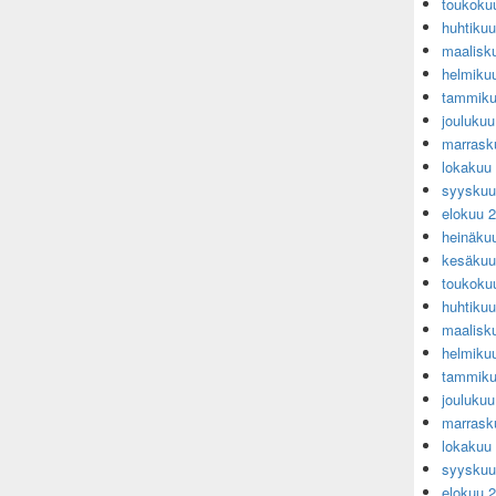
toukoku
huhtiku
maalisk
helmiku
tammiku
jouluku
marrask
lokakuu
syyskuu
elokuu 
heinäku
kesäkuu
toukoku
huhtiku
maalisk
helmiku
tammiku
jouluku
marrask
lokakuu
syyskuu
elokuu 