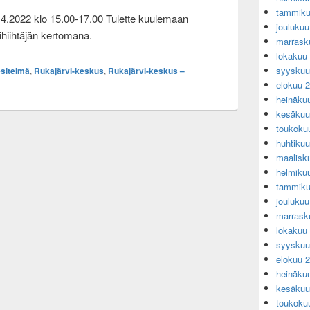
tammiku
4.2022 klo 15.00-17.00 Tulette kuulemaan
jouluku
ihiihtäjän kertomana.
marrask
lokakuu
syyskuu
esitelmä
,
Rukajärvi-keskus
,
Rukajärvi-keskus –
elokuu 
heinäku
kesäkuu
toukoku
huhtiku
maalisk
helmiku
tammiku
jouluku
marrask
lokakuu
syyskuu
elokuu 
heinäku
kesäkuu
toukoku