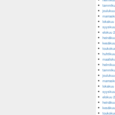
tammiku
jouluku
marrask
lokakuu
syyskuu
elokuu 
heinäku
kesäkuu
toukoku
huhtiku
maalisk
helmiku
tammiku
jouluku
marrask
lokakuu
syyskuu
elokuu 
heinäku
kesäkuu
toukoku