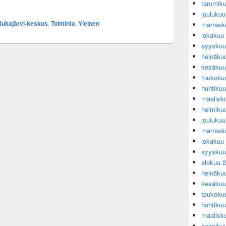
tammiku
jouluku
Rukajärvi-keskus
,
Toiminta
,
Yleinen
marrask
lokakuu
syyskuu
heinäku
kesäkuu
toukoku
huhtiku
maalisk
helmiku
jouluku
marrask
lokakuu
syyskuu
elokuu 
heinäku
kesäkuu
toukoku
huhtiku
maalisk
helmiku