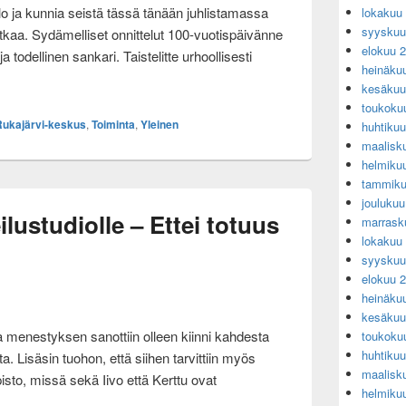
lo ja kunnia seistä tässä tänään juhlistamassa
lokakuu
syyskuu
kaa. Sydämelliset onnittelut 100-vuotispäivänne
elokuu 
a todellinen sankari. Taistelitte urhoollisesti
heinäku
ikkanen täyttää 100 vuotta 7.11.2023 – Parhaat onnittelumme.
kesäkuu
toukoku
Rukajärvi-keskus
,
Toiminta
,
Yleinen
huhtiku
maalisk
helmiku
tammiku
jouluku
lustudiolle – Ettei totuus
marrask
lokakuu
syyskuu
elokuu 
heinäku
kesäkuu
a menestyksen sanottiin olleen kiinni kahdesta
toukoku
huhtiku
a. Lisäsin tuohon, että siihen tarvittiin myös
maalisk
sto, missä sekä Iivo että Kerttu ovat
helmiku
YLE:n urheilustudiolle – Ettei totuus unohtuisi !