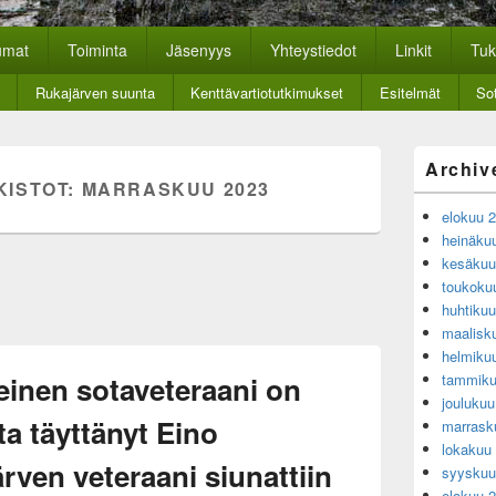
nan historiayhdistys
kkosivut.
umat
Toiminta
Jäsenyys
Yhteystiedot
Linkit
Tuk
Rukajärven suunta
Kenttävartiotutkimukset
Esitelmät
Sot
Primary
Archiv
Sidebar
KISTOT:
MARRASKUU 2023
Widget
elokuu 
Area
heinäku
kesäkuu
toukoku
huhtiku
maalisk
helmiku
einen sotaveteraani on
tammiku
jouluku
ta täyttänyt Eino
marrask
lokakuu
rven veteraani siunattiin
syyskuu
elokuu 