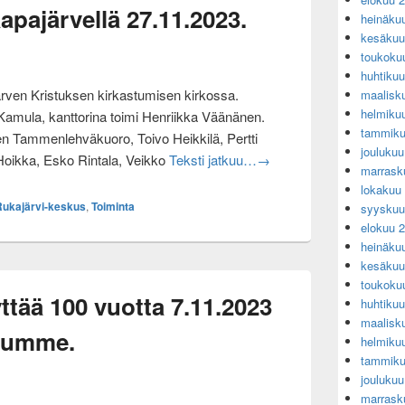
pajärvellä 27.11.2023.
heinäku
kesäkuu
toukoku
huhtiku
järven Kristuksen kirkastumisen kirkossa.
maalisk
helmiku
 Kamula, kanttorina toimi Henriikka Väänänen.
tammiku
en Tammenlehväkuoro, Toivo Heikkilä, Pertti
jouluku
Haapajärven viimeinen so
Hoikka, Esko Rintala, Veikko
Teksti jatkuu…
→
marrask
lokakuu
Rukajärvi-keskus
,
Toiminta
syyskuu
elokuu 
heinäku
kesäkuu
toukoku
ttää 100 vuotta 7.11.2023
huhtiku
maalisk
elumme.
helmiku
tammiku
jouluku
marrask