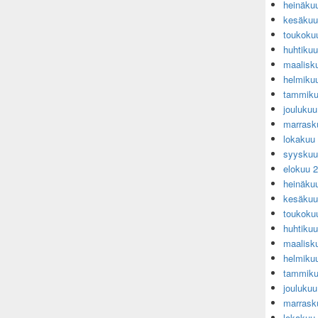
heinäku
kesäkuu
toukoku
huhtiku
maalisk
helmiku
tammiku
jouluku
marrask
lokakuu
syyskuu
elokuu 
heinäku
kesäkuu
toukoku
huhtiku
maalisk
helmiku
tammiku
jouluku
marrask
lokakuu