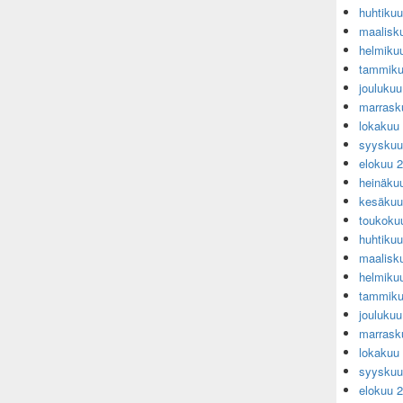
huhtiku
maalisk
helmiku
tammiku
jouluku
marrask
lokakuu
syyskuu
elokuu 
heinäku
kesäkuu
toukoku
huhtiku
maalisk
helmiku
tammiku
jouluku
marrask
lokakuu
syyskuu
elokuu 