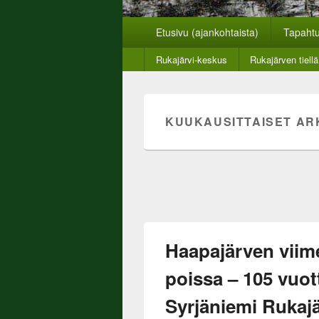
Rukajärven suun
Rukajärven suunnan historiayhdistyksen ver
Päävalikko
Etusivu (ajankohtaista)
Tapaht
Toinen
Rukajärvi-keskus
Rukajärven tiellä
valikko
KUUKAUSITTAISET AR
Haapajärven viim
poissa – 105 vuot
Syrjäniemi Rukajä