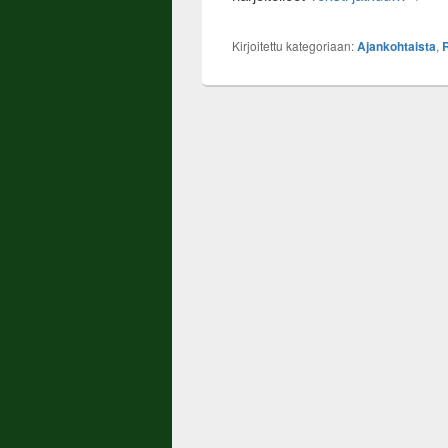
Kirjoitettu kategoriaan:
Ajankohtaista
,