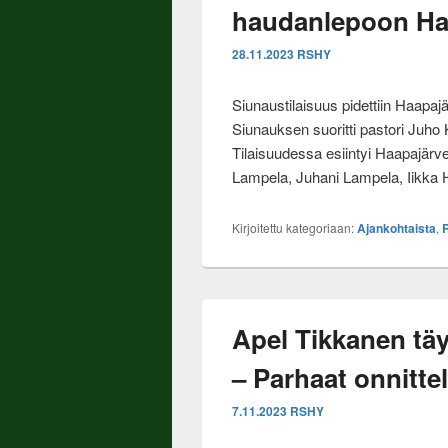
haudanlepoon Haa
28.11.2023
RSHY
Siunaustilaisuus pidettiin Haapa
Siunauksen suoritti pastori Juho
Tilaisuudessa esiintyi Haapajärv
Lampela, Juhani Lampela, Iikka 
Kirjoitettu kategoriaan:
Ajankohtaista
,
Apel Tikkanen täy
– Parhaat onnitt
7.11.2023
RSHY