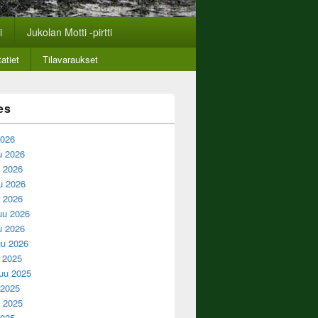
i
Jukolan Motti -pirtti
atiet
Tilavaraukset
es
2026
u 2026
 2026
u 2026
u 2026
uu 2026
u 2026
u 2026
u 2025
uu 2025
 2025
 2025
2025