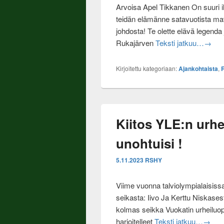
Arvoisa Apel Tikkanen On suuri i
teidän elämänne satavuotista mat
johdosta! Te olette elävä legenda j
Apel T
Rukajärven
Teksti jatkuu…
→
Kirjoitettu kategoriaan:
Ajankohtaista
,
Kiitos YLE:n urhei
unohtuisi !
5.11.2023
RSHY
Viime vuonna talviolympialaisiss
seikasta: Iivo Ja Kerttu Niskasest
kolmas seikka Vuokatin urheiluopi
Kiitos 
harjoitelleet
Teksti jatkuu…
→