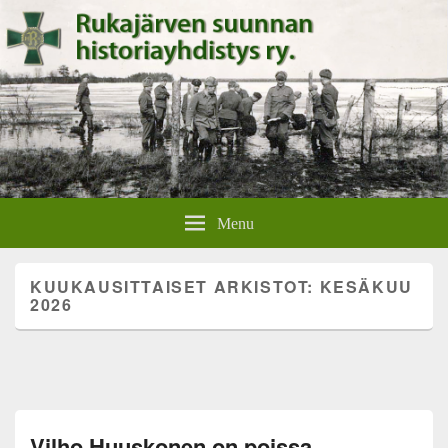
Rukajärven suunnan
Rukajärven suunnan historiayhdistyksen verkkosivut.
Menu
historiayhdistys
KUUKAUSITTAISET ARKISTOT:
KESÄKUU
2026
Vilho Huuskonen on poissa –