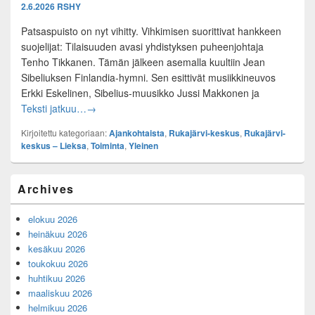
2.6.2026
RSHY
Patsaspuisto on nyt vihitty. Vihkimisen suorittivat hankkeen
suojelijat: Tilaisuuden avasi yhdistyksen puheenjohtaja
Tenho Tikkanen. Tämän jälkeen asemalla kuultiin Jean
Sibeliuksen Finlandia-hymni. Sen esittivät musiikkineuvos
Erkki Eskelinen, Sibelius-muusikko Jussi Makkonen ja
Lieksan Rukajärvi-keskus valmistautuu tulevaan k
Teksti jatkuu…
→
Kirjoitettu kategoriaan:
Ajankohtaista
,
Rukajärvi-keskus
,
Rukajärvi-
keskus – Lieksa
,
Toiminta
,
Yleinen
Primary
Archives
Sidebar
Widget
elokuu 2026
Area
heinäkuu 2026
kesäkuu 2026
toukokuu 2026
huhtikuu 2026
maaliskuu 2026
helmikuu 2026