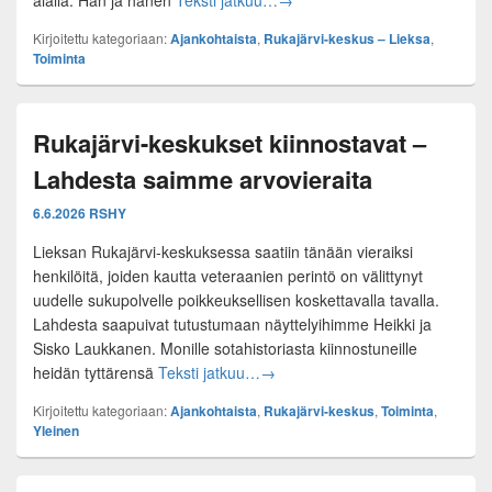
alalla. Hän ja hänen
Teksti jatkuu…
→
Kirjoitettu kategoriaan:
Ajankohtaista
,
Rukajärvi-keskus – Lieksa
,
Toiminta
Rukajärvi-keskukset kiinnostavat –
Lahdesta saimme arvovieraita
6.6.2026
RSHY
Lieksan Rukajärvi-keskuksessa saatiin tänään vieraiksi
henkilöitä, joiden kautta veteraanien perintö on välittynyt
uudelle sukupolvelle poikkeuksellisen koskettavalla tavalla.
Lahdesta saapuivat tutustumaan näyttelyihimme Heikki ja
Sisko Laukkanen. Monille sotahistoriasta kiinnostuneille
Rukajärvi-keskukset kiinnostavat
heidän tyttärensä
Teksti jatkuu…
→
Kirjoitettu kategoriaan:
Ajankohtaista
,
Rukajärvi-keskus
,
Toiminta
,
Yleinen