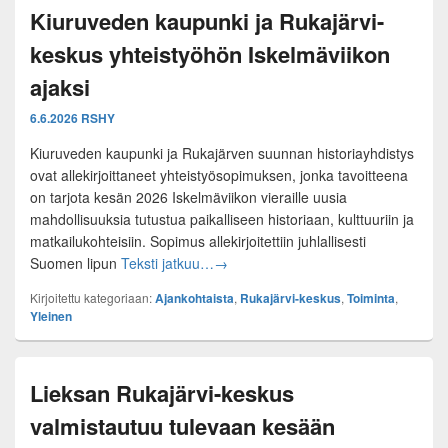
Kiuruveden kaupunki ja Rukajärvi-
keskus yhteistyöhön Iskelmäviikon
ajaksi
6.6.2026
RSHY
Kiuruveden kaupunki ja Rukajärven suunnan historiayhdistys
ovat allekirjoittaneet yhteistyösopimuksen, jonka tavoitteena
on tarjota kesän 2026 Iskelmäviikon vieraille uusia
mahdollisuuksia tutustua paikalliseen historiaan, kulttuuriin ja
matkailukohteisiin. Sopimus allekirjoitettiin juhlallisesti
Kiuruveden kaupunki ja Rukajärvi-kes
Suomen lipun
Teksti jatkuu…
→
Kirjoitettu kategoriaan:
Ajankohtaista
,
Rukajärvi-keskus
,
Toiminta
,
Yleinen
Lieksan Rukajärvi-keskus
valmistautuu tulevaan kesään